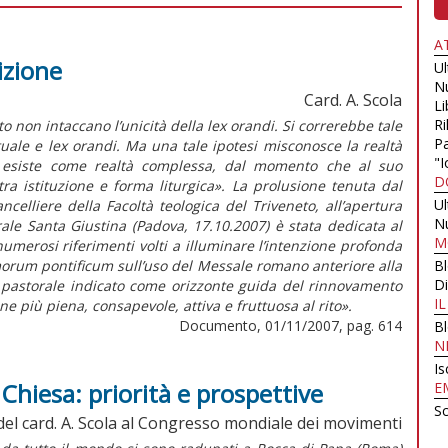
A
izione
U
N
Card. A. Scola
Li
Ri
rito non intaccano l’unicità della lex orandi. Si correrebbe tale
Pa
tuale e lex orandi. Ma una tale ipotesi misconosce la realtà
"I
esso esiste come realtà complessa, dal momento che al suo
D
 tra istituzione e forma liturgica». La prolusione tenuta dal
U
celliere della Facoltà teologica del Triveneto, all’apertura
N
orale Santa Giustina (Padova, 17.10.2007) è stata dedicata al
M
numerosi riferimenti volti a illuminare l’intenzione profonda
morum pontificum sull’uso del Messale romano anteriore alla
B
Di
erio pastorale indicato come orizzonte guida del rinnovamento
I
one più piena, consapevole, attiva e fruttuosa al rito».
Documento, 01/11/2007, pag. 614
B
N
Is
Chiesa: priorità e prospettive
E
Sc
del card. A. Scola al Congresso mondiale dei movimenti