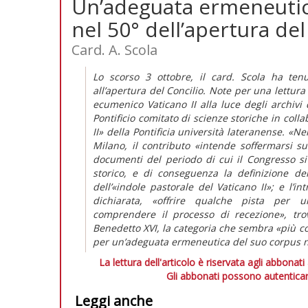
Un’adeguata ermeneutica 
nel 50° dell’apertura del
Card. A. Scola
Lo scorso 3 ottobre, il card. Scola ha tenu
all’apertura del Concilio. Note per una lettura
ecumenico Vaticano II alla luce degli archivi 
Pontificio comitato di scienze storiche in coll
II» della Pontificia università lateranense. «N
Milano, il contributo «intende soffermarsi su
documenti del periodo di cui il Congresso si 
storico, e di conseguenza la definizione del
dell’«indole pastorale del Vaticano II»; e l’in
dichiarata, «offrire qualche pista per u
comprendere il processo di recezione», trov
Benedetto XVI, la categoria che sembra «più co
per un’adeguata ermeneutica del suo corpus nel
La lettura dell'articolo è riservata agli abbonati
Gli abbonati possono autenticar
Leggi anche