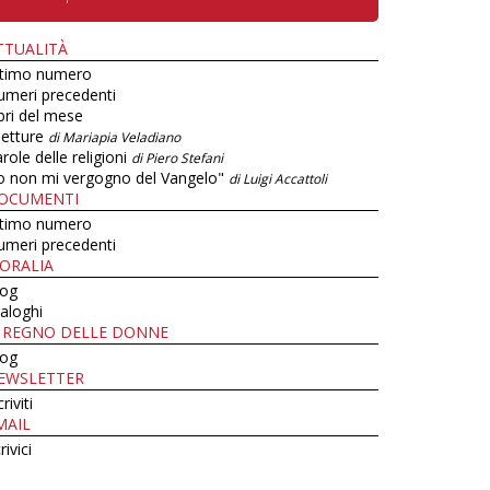
TTUALITÀ
ltimo numero
umeri precedenti
bri del mese
letture
di Mariapia Veladiano
role delle religioni
di Piero Stefani
o non mi vergogno del Vangelo"
di Luigi Accattoli
OCUMENTI
ltimo numero
umeri precedenti
ORALIA
log
aloghi
L REGNO DELLE DONNE
log
EWSLETTER
criviti
MAIL
rivici