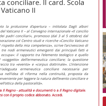
conciliare. Il card. Scola
 Vaticano II
to la prolusione d’apertura – intitolata Dagli albori
 del Vaticano II – al Convegno internazionale «Il concilio
dei padri conciliari», promosso (dal 3 al 5 ottobre) dal
aborazione col Centro studi e ricerche «Concilio Vaticano
el rispetto della mia competenza», scrive l’arcivescovo di
 tre nodi ermeneutici emergenti dai principali fatti e
occupa»: il rapporto tra l’elemento teologico e quello
 «soggetto» dell’ermeneutica conciliare; la questione
treccio tra «evento» e «corpus dottrinale». L’intenzione
n’adeguata ermeneutica conciliare necessaria per
a nell’idea di riforma nella continuità, proposta da
nveniente per leggere la natura dell’evento conciliare e
l’ottica della pastoralità».
 a
Il Regno - attualità e documenti
o a
Il Regno digitale
.
si con il proprio codice abbonato.
Accedi.