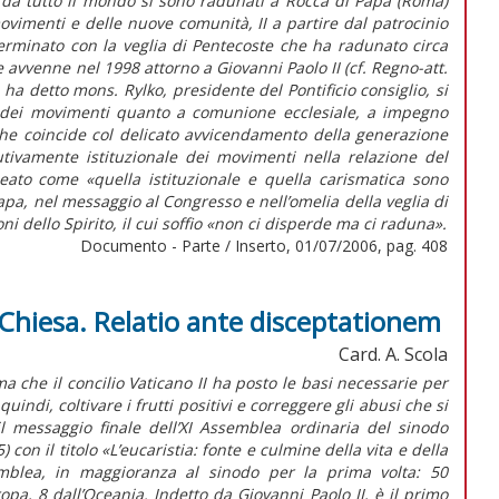
i da tutto il mondo si sono radunati a Rocca di Papa (Roma)
vimenti e delle nuove comunità, II a partire dal patrocinio
è terminato con la veglia di Pentecoste che ha radunato circa
avvenne nel 1998 attorno a Giovanni Paolo II (cf. Regno-att.
ha detto mons. Rylko, presidente del Pontificio consiglio, si
» dei movimenti quanto a comunione ecclesiale, a impegno
che coincide col delicato avvicendamento della generazione
itutivamente istituzionale dei movimenti nella relazione del
neato come «quella istituzionale e quella carismatica sono
apa, nel messaggio al Congresso e nell’omelia della veglia di
ni dello Spirito, il cui soffio «non ci disperde ma ci raduna».
Documento - Parte / Inserto, 01/07/2006, pag. 408
a Chiesa. Relatio ante disceptationem
Card. A. Scola
ma che il concilio Vaticano II ha posto le basi necessarie per
indi, coltivare i frutti positivi e correggere gli abusi che si
 il messaggio finale dell’XI Assemblea ordinaria del sinodo
) con il titolo «L’eucaristia: fonte e culmine della vita e della
mblea, in maggioranza al sinodo per la prima volta: 50
uropa, 8 dall’Oceania. Indetto da Giovanni Paolo II, è il primo