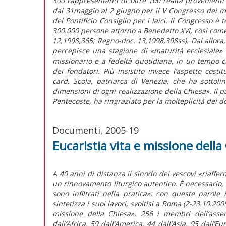
300 rappresentanti di oltre 100 realtà provenient
dal 31maggio al 2 giugno per il V Congresso dei mo
del Pontificio Consiglio per i laici. Il Congresso 
300.000 persone attorno a Benedetto XVI, così come 
12,1998,365; Regno-doc. 13,1998,398ss). Dal allora, 
percepisce una stagione di «maturità ecclesiale
missionario e a fedeltà quotidiana, in un tempo 
dei fondatori. Più insistito invece l’aspetto cost
card. Scola, patriarca di Venezia, che ha sottoli
dimensioni di ogni realizzazione della Chiesa». Il p
Pentecoste, ha ringraziato per la molteplicità dei do
Documenti, 2005-19
Eucaristia vita e missione dell
A 40 anni di distanza il sinodo dei vescovi «riaffer
un rinnovamento liturgico autentico. È necessario, qu
sono infiltrati nella pratica»: con queste parole
sintetizza i suoi lavori, svoltisi a Roma (2-23.10.2005
missione della Chiesa». 256 i membri dell’asse
dall’Africa, 59 dall’America, 44 dall’Asia, 95 dall’E