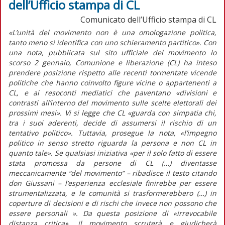
dell’Ufficio stampa di CL
Comunicato dell’Ufficio stampa di CL
«L’unità del movimento non è una omologazione politica,
tanto meno si identifica con uno schieramento partitico». Con
una nota, pubblicata sul sito ufficiale del movimento lo
scorso 2 gennaio, Comunione e liberazione (CL) ha inteso
prendere posizione rispetto alle recenti tormentate vicende
politiche che hanno coinvolto figure vicine o appartenenti a
CL, e ai resoconti mediatici che paventano «divisioni e
contrasti all’interno del movimento sulle scelte elettorali dei
prossimi mesi». Vi si legge che CL «guarda con simpatia chi,
tra i suoi aderenti, decide di assumersi il rischio di un
tentativo politico». Tuttavia, prosegue la nota, «l’impegno
politico in senso stretto riguarda la persona e non CL in
quanto tale». Se qualsiasi iniziativa «per il solo fatto di essere
stata promossa da persone di CL (…) diventasse
meccanicamente “del movimento” – ribadisce il testo citando
don Giussani – l’esperienza ecclesiale finirebbe per essere
strumentalizzata, e le comunità si trasformerebbero (…) in
coperture di decisioni e di rischi che invece non possono che
essere personali ». Da questa posizione di «irrevocabile
distanza critica», il movimento scruterà e giudicherà