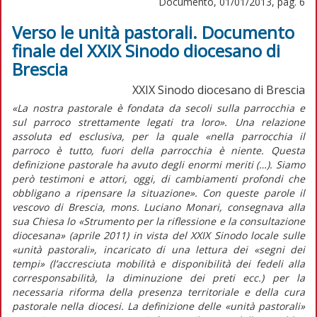
Documento, 01/01/2013, pag. 6
Verso le unità pastorali. Documento
finale del XXIX Sinodo diocesano di
Brescia
XXIX Sinodo diocesano di Brescia
«La nostra pastorale è fondata da secoli sulla parrocchia e
sul parroco strettamente legati tra loro». Una relazione
assoluta ed esclusiva, per la quale «nella parrocchia il
parroco è tutto, fuori della parrocchia è niente. Questa
definizione pastorale ha avuto degli enormi meriti (…). Siamo
però testimoni e attori, oggi, di cambiamenti profondi che
obbligano a ripensare la situazione». Con queste parole il
vescovo di Brescia, mons. Luciano Monari, consegnava alla
sua Chiesa lo «Strumento per la riflessione e la consultazione
diocesana» (aprile 2011) in vista del XXIX Sinodo locale sulle
«unità pastorali», incaricato di una lettura dei «segni dei
tempi» (l’accresciuta mobilità e disponibilità dei fedeli alla
corresponsabilità, la diminuzione dei preti ecc.) per la
necessaria riforma della presenza territoriale e della cura
pastorale nella diocesi. La definizione delle «unità pastorali»