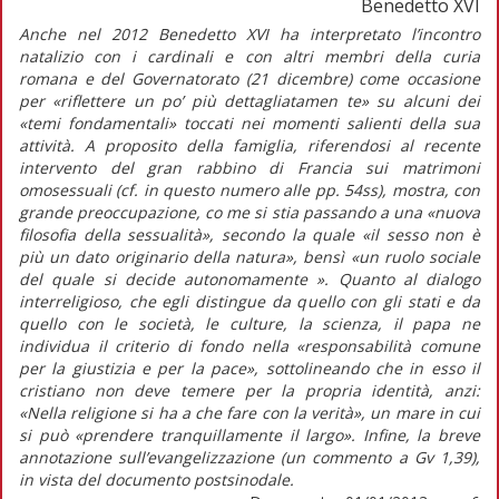
Benedetto XVI
Anche nel 2012 Benedetto XVI ha interpretato l’incontro
natalizio con i cardinali e con altri membri della curia
romana e del Governatorato (21 dicembre) come occasione
per «riflettere un po’ più dettagliatamen te» su alcuni dei
«temi fondamentali» toccati nei momenti salienti della sua
attività. A proposito della famiglia, riferendosi al recente
intervento del gran rabbino di Francia sui matrimoni
omosessuali (cf. in questo numero alle pp. 54ss), mostra, con
grande preoccupazione, co me si stia passando a una «nuova
filosofia della sessualità», secondo la quale «il sesso non è
più un dato originario della natura», bensì «un ruolo sociale
del quale si decide autonomamente ». Quanto al dialogo
interreligioso, che egli distingue da quello con gli stati e da
quello con le società, le culture, la scienza, il papa ne
individua il criterio di fondo nella «responsabilità comune
per la giustizia e per la pace», sottolineando che in esso il
cristiano non deve temere per la propria identità, anzi:
«Nella religione si ha a che fare con la verità», un mare in cui
si può «prendere tranquillamente il largo». Infine, la breve
annotazione sull’evangelizzazione (un commento a Gv 1,39),
in vista del documento postsinodale.