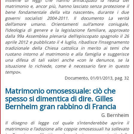
insieme di leggi che hanno annacquato la realtà del
matrimonio e, ancor più, hanno lasciato senza protezione il
bene fondamentale della vita nascente», durante i due
governi socialisti 2004-2011. Il documento La verità
dell’amore umano. Orientamenti sull’amore coniugale,
l’ideologia di genere e la legislazione familiare, approvato
dalla 99a Assemblea plenaria dell’episcopato spagnolo il 26
aprile 2012 e pubblicato il 4 luglio, ribadisce l’insegnamento
tradizionale della Chiesa cattolica in merito ai temi che
ruotano intorno al matrimonio e alla famiglia e suggerisce
una difesa di tali valori anche «con le denunce, se la
situazione lo richiede, come è necessario fare in questo
tempo».
Documento, 01/01/2013, pag. 32
Matrimonio omosessuale: ciò che
spesso si dimentica di dire. Gilles
Bernheim gran rabbino di Francia
G. Bernheim
Il disegno di legge col quale s’intenderebbe aprire il
matrimonio e l’adozione alle coppie omosessuali ha sollevato