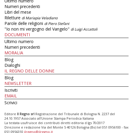
Ultimo numero
Numeri precedenti
Libri del mese
Riletture
di Mariapia Veladiano
Parole delle religioni
di Piero Stefani
"Io non mi vergogno del Vangelo"
di Luigi Accattoli
DOCUMENTI
Ultimo numero
Numeri precedenti
MORALIA
Blog
Dialoghi
IL REGNO DELLE DONNE
Blog
NEWSLETTER
Iscriviti
EMAIL
Scrivici
Editore
Il Regno srl
Registrazione del Tribunale di Bologna N. 2237 del
24.10.1957 Associato all’Unione Stampa Periodica Italiana
La testata usufruisce dei contributi diretti editoria d.lgs 70/2017
Direzione e redazione Via del Monte 5 40126 Bologna (Bo) tel 051 0956100 - fax
051 0956310
ilregno@ilregno.it