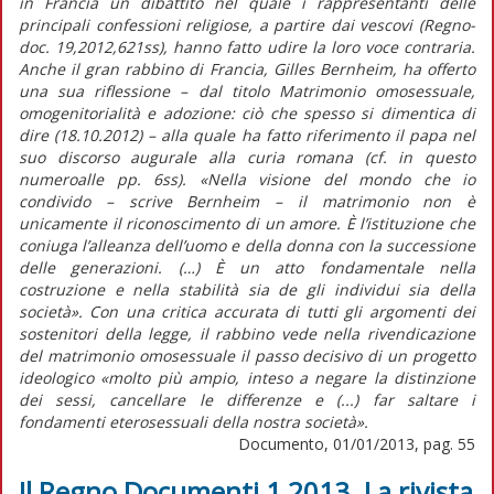
in Francia un dibattito nel quale i rappresentanti delle
principali confessioni religiose, a partire dai vescovi (Regno-
doc. 19,2012,621ss), hanno fatto udire la loro voce contraria.
Anche il gran rabbino di Francia, Gilles Bernheim, ha offerto
una sua riflessione – dal titolo Matrimonio omosessuale,
omogenitorialità e adozione: ciò che spesso si dimentica di
dire (18.10.2012) – alla quale ha fatto riferimento il papa nel
suo discorso augurale alla curia romana (cf. in questo
numeroalle pp. 6ss). «Nella visione del mondo che io
condivido – scrive Bernheim – il matrimonio non è
unicamente il riconoscimento di un amore. È l’istituzione che
coniuga l’alleanza dell’uomo e della donna con la successione
delle generazioni. (…) È un atto fondamentale nella
costruzione e nella stabilità sia de gli individui sia della
società». Con una critica accurata di tutti gli argomenti dei
sostenitori della legge, il rabbino vede nella rivendicazione
del matrimonio omosessuale il passo decisivo di un progetto
ideologico «molto più ampio, inteso a negare la distinzione
dei sessi, cancellare le differenze e (...) far saltare i
fondamenti eterosessuali della nostra società».
Documento, 01/01/2013, pag. 55
Il Regno Documenti 1 2013. La rivista