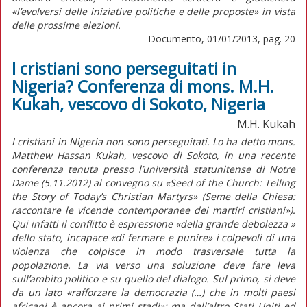
«l’evolversi delle iniziative politiche e delle proposte» in vista
delle prossime elezioni.
Documento, 01/01/2013, pag. 20
I cristiani sono perseguitati in
Nigeria? Conferenza di mons. M.H.
Kukah, vescovo di Sokoto, Nigeria
M.H. Kukah
I cristiani in Nigeria non sono perseguitati. Lo ha detto mons.
Matthew Hassan Kukah, vescovo di Sokoto, in una recente
conferenza tenuta presso l’università statunitense di Notre
Dame (5.11.2012) al convegno su «Seed of the Church: Telling
the Story of Today’s Christian Martyrs» (Seme della Chiesa:
raccontare le vicende contemporanee dei martiri cristiani»).
Qui infatti il conflitto è espressione «della grande debolezza »
dello stato, incapace «di fermare e punire» i colpevoli di una
violenza che colpisce in modo trasversale tutta la
popolazione. La via verso una soluzione deve fare leva
sull’ambito politico e su quello del dialogo. Sul primo, si deve
da un lato «rafforzare la democrazia (…) che in molti paesi
africani è ancora ai primi stadi»; ma dall’altro Stati Uniti ed