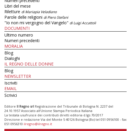
Numeri precedenti
Libri del mese
Riletture
di Mariapia Veladiano
Parole delle religioni
di Piero Stefani
"Io non mi vergogno del Vangelo"
di Luigi Accattoli
DOCUMENTI
Ultimo numero
Numeri precedenti
MORALIA
Blog
Dialoghi
IL REGNO DELLE DONNE
Blog
NEWSLETTER
Iscriviti
EMAIL
Scrivici
Editore
Il Regno srl
Registrazione del Tribunale di Bologna N. 2237 del
24.10.1957 Associato all’Unione Stampa Periodica Italiana
La testata usufruisce dei contributi diretti editoria d.lgs 70/2017
Direzione e redazione Via del Monte 5 40126 Bologna (Bo) tel 051 0956100 - fax
051 0956310
ilregno@ilregno.it