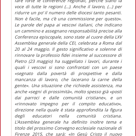
fare forte le conferenze regionali, perché siano la
voce di tutte le regioni (…). Anche il lavoro, (…) per
ridurre un po’ il numero delle diocesi tanto pesanti.
Non è facile, ma c’è una commissione per questo».
Le parole del papa ai vescovi italiani, che indicano
un cammino e assegnano responsabilità precise alla
Conferenza episcopale, sono state al cuore della LXV
Assemblea generale della CEI, celebrata a Roma dal
20 al 24 maggio. Il gesto significativo e solenne di
rinnovare la professio fidei insieme al successore di
Pietro (23 maggio) ha suggellato i lavori, durante i
quali i vescovi si sono confrontati con un paese
«segnato dalla povertà di prospettive e dalla
mancanza di lavoro, che lacerano la carne della
gente». Una situazione che richiede assistenza, ma
anche «segni di prossimità», molto spesso già «posti
dai parroci e dalle comunità cristiane», e un
«rinnovato impegno per il compito educativo»,
direzione nella quale è stata approfondita la figura
degli educatori nella comunità cristiana.
L’Assemblea generale ha definito inoltre tema e
titolo del prossimo Convegno ecclesiale nazionale di
Firenze 2015, che sarà: «In Gesù Cristo il nuovo