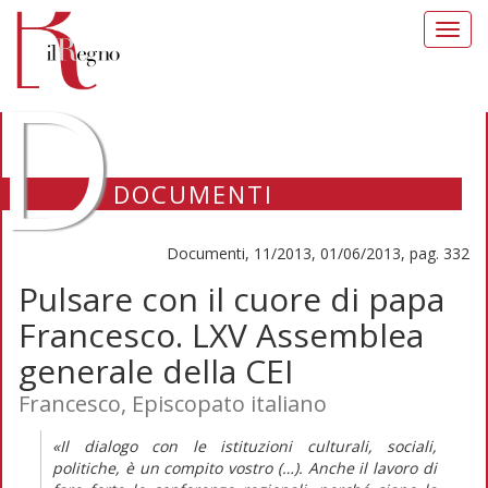
Toggl
navig
D
DOCUMENTI
Documenti, 11/2013, 01/06/2013, pag. 332
Pulsare con il cuore di papa
Francesco. LXV Assemblea
generale della CEI
Francesco, Episcopato italiano
«Il dialogo con le istituzioni culturali, sociali,
politiche, è un compito vostro (…). Anche il lavoro di