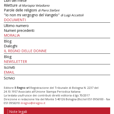
Libri del mese
Riletture
di Mariapia Veladiano
Parole delle religioni
di Piero Stefani
"Io non mi vergogno del Vangelo"
di Luigi Accattoli
DOCUMENTI
Ultimo numero
Numeri precedenti
MORALIA
Blog
Dialoghi
IL REGNO DELLE DONNE
Blog
NEWSLETTER
Iscriviti
EMAIL
Scrivici
Editore
Il Regno srl
Registrazione del Tribunale di Bologna N. 2237 del
24.10.1957 Associato all’Unione Stampa Periodica Italiana
La testata usufruisce dei contributi diretti editoria d.lgs 70/2017
Direzione e redazione Via del Monte 5 40126 Bologna (Bo) tel 051 0956100 - fax
051 0956310
ilregno@ilregno.it
Note legali