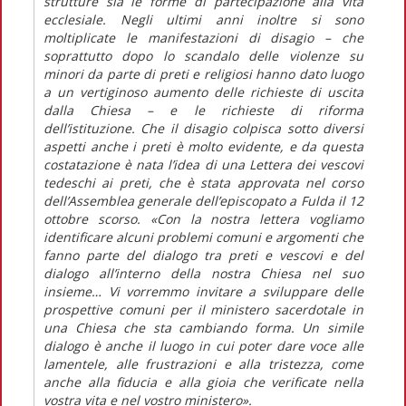
strutture sia le forme di partecipazione alla vita
ecclesiale. Negli ultimi anni inoltre si sono
moltiplicate le manifestazioni di disagio – che
soprattutto dopo lo scandalo delle violenze su
minori da parte di preti e religiosi hanno dato luogo
a un vertiginoso aumento delle richieste di uscita
dalla Chiesa – e le richieste di riforma
dell’istituzione. Che il disagio colpisca sotto diversi
aspetti anche i preti è molto evidente, e da questa
costatazione è nata l’idea di una Lettera dei vescovi
tedeschi ai preti, che è stata approvata nel corso
dell’Assemblea generale dell’episcopato a Fulda il 12
ottobre scorso. «Con la nostra lettera vogliamo
identificare alcuni problemi comuni e argomenti che
fanno parte del dialogo tra preti e vescovi e del
dialogo all’interno della nostra Chiesa nel suo
insieme… Vi vorremmo invitare a sviluppare delle
prospettive comuni per il ministero sacerdotale in
una Chiesa che sta cambiando forma. Un simile
dialogo è anche il luogo in cui poter dare voce alle
lamentele, alle frustrazioni e alla tristezza, come
anche alla fiducia e alla gioia che verificate nella
vostra vita e nel vostro ministero».