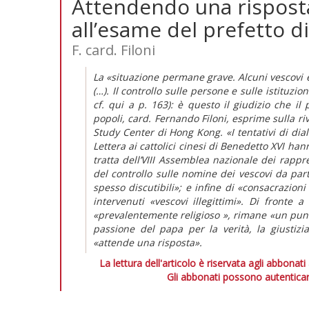
Attendendo una risposta
all’esame del prefetto d
F. card. Filoni
La «situazione permane grave. Alcuni vescovi e 
(…). Il controllo sulle persone e sulle istituzio
cf. qui a p. 163): è questo il giudizio che il
popoli, card. Fernando Filoni, esprime sulla ri
Study Center di Hong Kong. «I tentativi di dia
Lettera ai cattolici cinesi di Benedetto XVI ha
tratta dell’VIII Assemblea nazionale dei rappre
del controllo sulle nomine dei vescovi da part
spesso discutibili»; e infine di «consacrazioni 
intervenuti «vescovi illegittimi». Di fronte a
«prevalentemente religioso », rimane «un punt
passione del papa per la verità, la giustizi
«attende una risposta».
La lettura dell'articolo è riservata agli abbonati
Gli abbonati possono autenticar