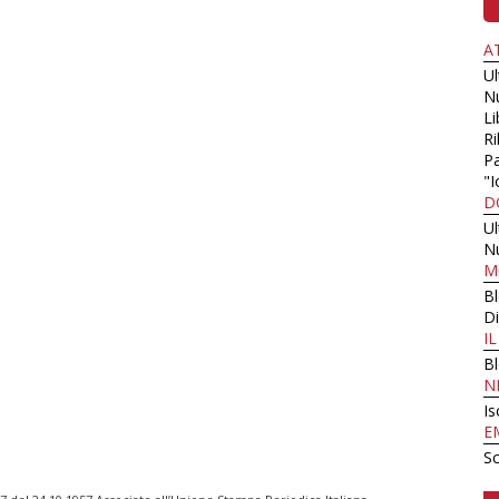
A
U
N
Li
Ri
Pa
"I
D
U
N
M
B
Di
I
B
N
Is
E
Sc