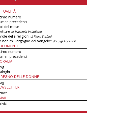
TTUALITÀ
ltimo numero
umeri precedenti
bri del mese
letture
di Mariapia Veladiano
role delle religioni
di Piero Stefani
o non mi vergogno del Vangelo"
di Luigi Accattoli
OCUMENTI
ltimo numero
umeri precedenti
ORALIA
log
aloghi
L REGNO DELLE DONNE
log
EWSLETTER
criviti
MAIL
rivici