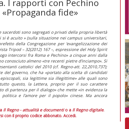
. I rapporti con Pechino
i «Propaganda fide»
sacerdoti sono segregati o privati della propria libertà
ni si è acuito » (sulla situazione nei campus universitari,
 prefetto della Congregazione per ’evangelizzazione dei
vista Tripod – 32(2012) 167 –, espressione del Holy Spirit
logo intercorsi fra Roma e Pechino» a cinque anni dalla
nno conosciuto almeno «tre recenti pietre d’inciampo». Si
sentanti cattolici del 2010 (cf. Regno-att. 22,2010,737);
e del governo, che ha «portato alla scelta di candidati
episcopali, sia legittime sia illegittime» alle quali sono
 tutto questo, la Lettera, proprio per il suo carattere
o di partenza per il dialogo» che mette «in evidenza la
a politica e l’amore per il popolo» cinese. Ma ancora
 a
Il Regno - attualità e documenti
o a
Il Regno digitale
.
si con il proprio codice abbonato.
Accedi.