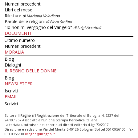
Numeri precedenti
Libri del mese
Riletture
di Mariapia Veladiano
Parole delle religioni
di Piero Stefani
"Io non mi vergogno del Vangelo"
di Luigi Accattoli
DOCUMENTI
Ultimo numero
Numeri precedenti
MORALIA
Blog
Dialoghi
IL REGNO DELLE DONNE
Blog
NEWSLETTER
Iscriviti
EMAIL
Scrivici
Editore
Il Regno srl
Registrazione del Tribunale di Bologna N. 2237 del
24.10.1957 Associato all’Unione Stampa Periodica Italiana
La testata usufruisce dei contributi diretti editoria d.lgs 70/2017
Direzione e redazione Via del Monte 5 40126 Bologna (Bo) tel 051 0956100 - fax
051 0956310
ilregno@ilregno.it