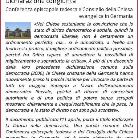
Dichiarazione congiunta
Conferenza episcopale tedesca e Consiglio della Chiesa
evangelica in Germania
«Noi Chiese sosteniamo la convinzione che lo
stato di diritto democratico e sociale, quindi la
democrazia liberale, non è certamente un
ordinamento perfetto, ma… si è dimostrato, a livello sia
teorico sia pratico, il migliore ordinamento politico possibile,
perché fra l’altro capace di ammettere la possibilità di
miglioramento e soprattutto la critica».
A più di un decennio
dalla loro precedente dichiarazione comune sulla
democrazia (2006), le Chiese cristiane della Germania hanno
nuovamente preso la parola insieme per invocare da parte di
tutti un maggior impegno a favore dell’ordinamento
democratico liberale, poiché
«il ritorno di concezioni
autoritarie e di una politica di potere senza scrupoli
mostrano chiaramente e inequivocabilmente che la pace, la
democrazia e lo stato di diritto non sono più scontate».
Il documento, pubblicato l’11 aprile, porta il titolo
Rafforzare
la fiducia nella democrazia. Una parola comune della
Conferenza episcopale tedesca e del Consiglio della Chiesa
evangelica in Germania,
ed è stato elaborato da una