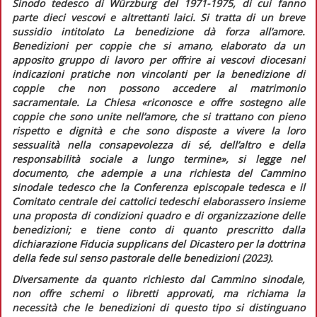
Sinodo tedesco di Würzburg del 1971-1975, di cui fanno
parte dieci vescovi e altrettanti laici. Si tratta di un breve
sussidio intitolato
La benedizione dà forza all’amore.
Benedizioni per coppie che si amano
, elaborato da un
apposito gruppo di lavoro per offrire ai vescovi diocesani
indicazioni pratiche non vincolanti per la benedizione di
coppie che non possono accedere al matrimonio
sacramentale. La Chiesa
«riconosce e offre sostegno alle
coppie che sono unite nell’amore, che si trattano con pieno
rispetto e dignità e che sono disposte a vivere la loro
sessualità nella consapevolezza di sé, dell’altro e della
responsabilità sociale a lungo termine»
, si legge nel
documento, che adempie a una richiesta del Cammino
sinodale tedesco che la Conferenza episcopale tedesca e il
Comitato centrale dei cattolici tedeschi elaborassero insieme
una proposta di condizioni quadro e di organizzazione delle
benedizioni; e tiene conto di quanto prescritto dalla
dichiarazione
Fiducia supplicans
del Dicastero per la dottrina
della fede sul senso pastorale delle benedizioni (2023).
Diversamente da quanto richiesto dal Cammino sinodale,
non offre schemi o libretti approvati, ma richiama la
necessità che le benedizioni di questo tipo si distinguano