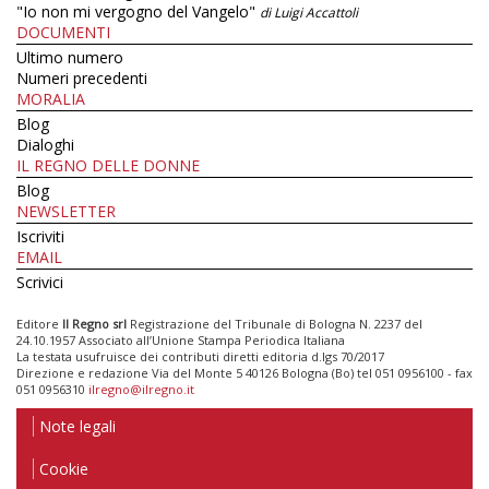
"Io non mi vergogno del Vangelo"
di Luigi Accattoli
DOCUMENTI
Ultimo numero
Numeri precedenti
MORALIA
Blog
Dialoghi
IL REGNO DELLE DONNE
Blog
NEWSLETTER
Iscriviti
EMAIL
Scrivici
Editore
Il Regno srl
Registrazione del Tribunale di Bologna N. 2237 del
24.10.1957 Associato all’Unione Stampa Periodica Italiana
La testata usufruisce dei contributi diretti editoria d.lgs 70/2017
Direzione e redazione Via del Monte 5 40126 Bologna (Bo) tel 051 0956100 - fax
051 0956310
ilregno@ilregno.it
Note legali
Cookie