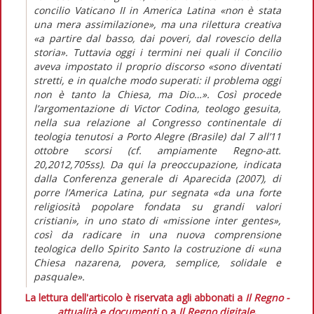
concilio Vaticano II in America Latina «non è stata
una mera assimilazione», ma una rilettura creativa
«a partire dal basso, dai poveri, dal rovescio della
storia». Tuttavia oggi i termini nei quali il Concilio
aveva impostato il proprio discorso «sono diventati
stretti, e in qualche modo superati: il problema oggi
non è tanto la Chiesa, ma Dio…». Così procede
l’argomentazione di Victor Codina, teologo gesuita,
nella sua relazione al Congresso continentale di
teologia tenutosi a Porto Alegre (Brasile) dal 7 all’11
ottobre scorsi (cf. ampiamente Regno-att.
20,2012,705ss). Da qui la preoccupazione, indicata
dalla Conferenza generale di Aparecida (2007), di
porre l’America Latina, pur segnata «da una forte
religiosità popolare fondata su grandi valori
cristiani», in uno stato di «missione inter gentes»,
così da radicare in una nuova comprensione
teologica dello Spirito Santo la costruzione di «una
Chiesa nazarena, povera, semplice, solidale e
pasquale».
La lettura dell'articolo è riservata agli abbonati a
Il Regno -
attualità e documenti
o a
Il Regno digitale
.