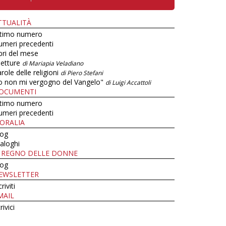
TTUALITÀ
ltimo numero
umeri precedenti
bri del mese
letture
di Mariapia Veladiano
role delle religioni
di Piero Stefani
o non mi vergogno del Vangelo"
di Luigi Accattoli
OCUMENTI
ltimo numero
umeri precedenti
ORALIA
log
aloghi
L REGNO DELLE DONNE
log
EWSLETTER
criviti
MAIL
rivici