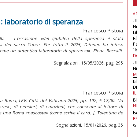
A
tà: laboratorio di speranza
U
N
Francesco Pistoia
Li
Ri
,00. L'occasione «del giubileo della speranza è stata
Pa
ica del sacro Cuore. Per tutto il 2025, l’ateneo ha inteso
"I
ome un autentico laboratorio di speranza». Elena Beccalli,
D
U
Segnalazioni, 15/05/2026, pag. 295
N
M
B
Di
Francesco Pistoia
I
B
 a Roma, LEV, Città del Vaticano 2025, pp. 192, € 17,00. Un
N
prese, di pensieri, di emozioni, che consente al lettore di
e una Roma «nascosta» (come scrive il card. J. Tolentino de
Is
E
Segnalazioni, 15/01/2026, pag. 35
Sc