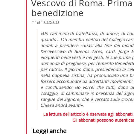
Vescovo di Roma. Prima 
benedizione
Francesco
«Un cammino di fratellanza, di amore, di fiduc
quando i 115 membri elettori del Collegio cardi
andati a prendere «quasi alla fine del mond
l’arcivescovo di Buenos Aires, card. Jorge
eloquenti nelle vesti e nei gesti, le sue prime 
domanda di preghiera, per l’emerito Benedetto
per l’altro». Il giorno dopo, presiedendo la ce
nella Cappella sistina, ha pronunciato una br
fossero accomunate da altrettanti movimenti: i
e concludendo: «Io vorrei che tutti, dopo qu
coraggio, di camminare in presenza del Signor
sangue del Signore, che è versato sulla croce; e
Chiesa andrà avanti».
La lettura dell'articolo è riservata agli abbonati
Gli abbonati possono autenticar
Leggi anche