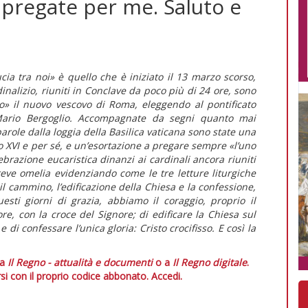
pregate per me. Saluto e
ia tra noi» è quello che è iniziato il 13 marzo scorso,
nalizio, riuniti in Conclave da poco più di 24 ore, sono
o» il nuovo vescovo di Roma, eleggendo al pontificato
 Mario Bergoglio. Accompagnate da segni quanto mai
parole dalla loggia della Basilica vaticana sono state una
 XVI e per sé, e un’esortazione a pregare sempre «l’uno
lebrazione eucaristica dinanzi ai cardinali ancora riuniti
eve omelia evidenziando come le tre letture liturgiche
l cammino, l’edificazione della Chiesa e la confessione,
esti giorni di grazia, abbiamo il coraggio, proprio il
e, con la croce del Signore; di edificare la Chiesa sul
 di confessare l’unica gloria: Cristo crocifisso. E così la
 a
Il Regno - attualità e documenti
o a
Il Regno digitale
.
si con il proprio codice abbonato.
Accedi.