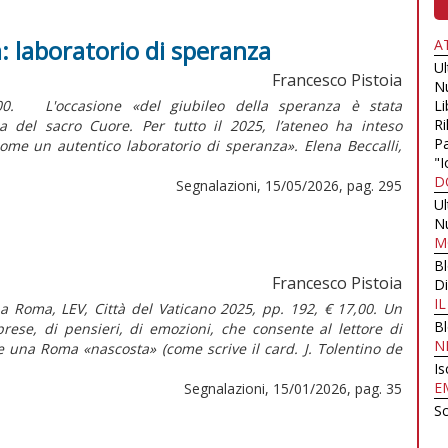
tà: laboratorio di speranza
A
U
Francesco Pistoia
N
,00. L'occasione «del giubileo della speranza è stata
Li
Ri
ica del sacro Cuore. Per tutto il 2025, l’ateneo ha inteso
Pa
ome un autentico laboratorio di speranza». Elena Beccalli,
"I
D
Segnalazioni, 15/05/2026, pag. 295
U
N
M
B
Francesco Pistoia
Di
I
 a Roma, LEV, Città del Vaticano 2025, pp. 192, € 17,00. Un
B
prese, di pensieri, di emozioni, che consente al lettore di
N
e una Roma «nascosta» (come scrive il card. J. Tolentino de
Is
E
Segnalazioni, 15/01/2026, pag. 35
Sc