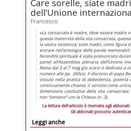
Care sorelle, siate madr
dell’Unione internaziona
Francesco
«La consacrata è madre, deve essere madre e n
questa maternità della vita consacrata, questa 
la vostra esistenza; siate madri, come figura 
entrare nell’antologia delle parole memorabili 
fecondità spirituale è stata pronunciata durant
parte) all’Assemblea plenaria dell’Unione int
Roma dal 3 al 7 mag gio scorsi e dedicata a «Il
numero alle pp. 260ss). Il discorso di papa Ber
vissuto nella pratica di obbedienza, povertà e
continuamente chiama; il servizio come unico, v
dimensione costitutiva della vita consacrata
non “sentano” con la Chiesa» (n. 3).
La lettura dell'articolo è riservata agli abbonati
Gli abbonati possono autenticar
Leggi anche