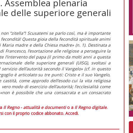
i. Assemblea plenaria
le delle superiore generali
on “zitella”! Scusatemi se parlo così, ma è importante
fecondità! Questa gioia della fecondità spirituale animi
di Maria madre e della Chiesa madre» (n. 1). Destinata a
di Francesco, l’esortazione alle religiose a perseguire la
e l’intervento del papa (il primo da molti anni a questa
ernazionale delle superiore generali (UISG), svoltasi a
 servizio dell’autorità secondo il Vangelo» (cf. in questo
goglio è articolato su tre punti: Cristo e il suo Vangelo,
 castità, come approdo dell’esodo cui la vita religiosa
ero modo di esercizio dell’autorità; l’ecclesialità come
: «non è possibile che una consacrata e un consacrato
 a
Il Regno - attualità e documenti
o a
Il Regno digitale
.
si con il proprio codice abbonato.
Accedi.