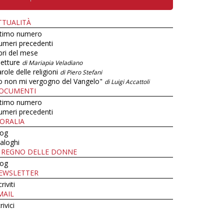
TTUALITÀ
ltimo numero
umeri precedenti
bri del mese
letture
di Mariapia Veladiano
role delle religioni
di Piero Stefani
o non mi vergogno del Vangelo"
di Luigi Accattoli
OCUMENTI
ltimo numero
umeri precedenti
ORALIA
log
aloghi
L REGNO DELLE DONNE
log
EWSLETTER
criviti
MAIL
rivici