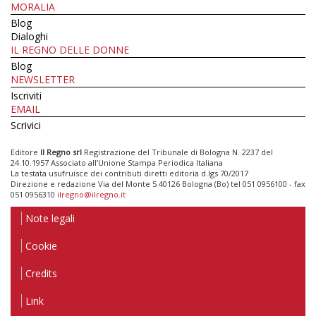
MORALIA
Blog
Dialoghi
IL REGNO DELLE DONNE
Blog
NEWSLETTER
Iscriviti
EMAIL
Scrivici
Editore
Il Regno srl
Registrazione del Tribunale di Bologna N. 2237 del
24.10.1957 Associato all’Unione Stampa Periodica Italiana
La testata usufruisce dei contributi diretti editoria d.lgs 70/2017
Direzione e redazione Via del Monte 5 40126 Bologna (Bo) tel 051 0956100 - fax
051 0956310
ilregno@ilregno.it
Note legali
Cookie
Credits
Link