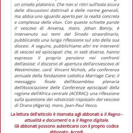
un sinodo platonico. Che non si ritiri sull’isola sicura
delle discussioni dottrinali e delle norme generali,
ma abbia uno sguardo aperto per la realtà concreta
e complessa della vita». Con queste schiette parole
il vescovo di Anversa, mons. Johan Bonny, è
intervenuto sui temi del Sinodo straordinario,
pubblicando una lunga riflessione sul sito della sua
diocesi. A seguire, pubblichiamo altri tre interventi
di vescovi ed episcopati che, in sedi diverse, hanno
espresso il proprio pensiero nei confronti
dell’assise: il discorso di apertura dell’arcivescovo di
Westminster, card. Vincent Nichols, alla conferenza
annuale della fondazione cattolica Marriage Care; il
messaggio finale dell’Assemblea plenaria
dell’Associazione delle Conferenze episcopali della
regione dell’Africa centrale (ACERAC); una riflessione
sulla questione dei «divorziati risposati» del vescovo
di Orano (Algeria), mons. Jean-Paul Vesco.
La lettura dell'articolo è riservata agli abbonati a
Il Regno -
attualità e documenti
o a
Il Regno digitale
.
Gli abbonati possono autenticarsi con il proprio codice
abbonato.
Accedi.