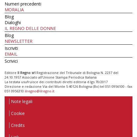
Numeri precedenti
MORALIA
Blog
Dialoghi
IL REGNO DELLE DONNE
Blog
NEWSLETTER
Iscriviti
EMAIL
Scrivici
Editore
Il Regno srl
Registrazione del Tribunale di Bologna N. 2237 del
24.10.1957 Associato all’Unione Stampa Periodica Italiana
La testata usufruisce dei contributi diretti editoria d.lgs 70/2017
Direzione e redazione Via del Monte 5 40126 Bologna (Bo) tel 051 0956100 - fax
051 0956310
ilregno@ilregno.it
Note legali
Cookie
Credits