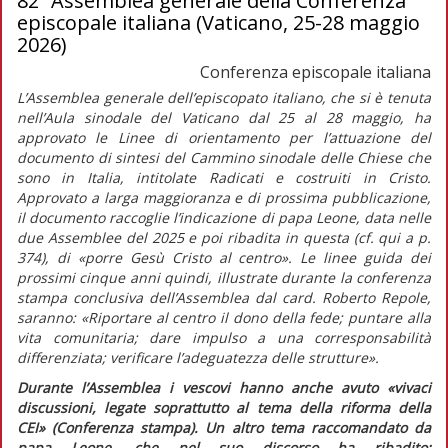
82ª Assemblea generale della Conferenza
episcopale italiana (Vaticano, 25-28 maggio
2026)
Conferenza episcopale italiana
L’Assemblea generale dell’episcopato italiano, che si è tenuta
nell’Aula sinodale del Vaticano dal 25 al 28 maggio, ha
approvato le
Linee di orientamento per l’attuazione del
documento di sintesi del Cammino sinodale delle Chiese che
sono in Italia,
intitolate
Radicati e costruiti in Cristo.
Approvato a larga maggioranza e di prossima pubblicazione,
il documento raccoglie l’indicazione di papa Leone, data nelle
due Assemblee del 2025 e poi ribadita in questa (cf.
qui
a p.
374), di
«porre Gesù Cristo al centro»
. Le linee guida dei
prossimi cinque anni quindi, illustrate durante la conferenza
stampa conclusiva dell’Assemblea dal card. Roberto Repole,
saranno:
«Riportare al centro il dono della fede; puntare alla
vita comunitaria; dare impulso a una corresponsabilità
differenziata; verificare l’adeguatezza delle strutture».
Durante l’Assemblea i vescovi hanno anche avuto
«vivaci
discussioni, legate soprattutto al tema della riforma della
CEI»
(Conferenza stampa). Un altro tema raccomandato da
papa Leone, che nel suo discorso ha ribadito: