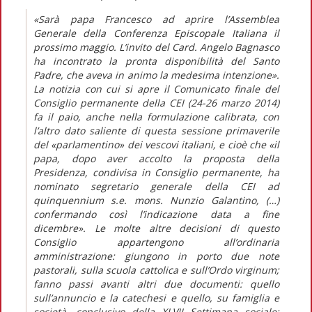
«Sarà papa Francesco ad aprire l’Assemblea
Generale della Conferenza Episcopale Italiana il
prossimo maggio. L’invito del Card. Angelo Bagnasco
ha incontrato la pronta disponibilità del Santo
Padre, che aveva in animo la medesima intenzione».
La notizia con cui si apre il Comunicato finale del
Consiglio permanente della CEI (24-26 marzo 2014)
fa il paio, anche nella formulazione calibrata, con
l’altro dato saliente di questa sessione primaverile
del «parlamentino» dei vescovi italiani, e cioè che «il
papa, dopo aver accolto la proposta della
Presidenza, condivisa in Consiglio permanente, ha
nominato segretario generale della CEI ad
quinquennium s.e. mons. Nunzio Galantino, (…)
confermando così l’indicazione data a fine
dicembre». Le molte altre decisioni di questo
Consiglio appartengono all’ordinaria
amministrazione: giungono in porto due note
pastorali, sulla scuola cattolica e sull’Ordo virginum;
fanno passi avanti altri due documenti: quello
sull’annuncio e la catechesi e quello, su famiglia e
società, conclusivo della XLVII Settimana sociale;