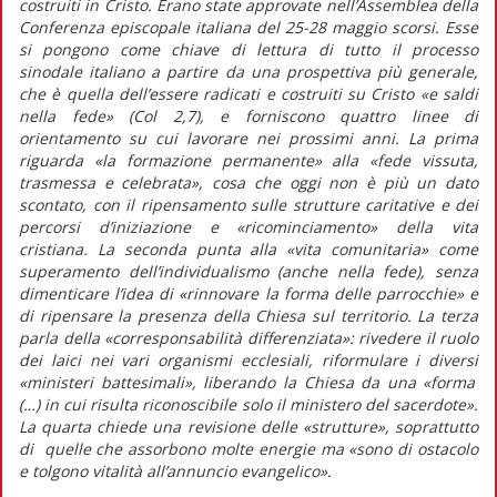
costruiti in Cristo.
Erano state approvate nell’Assemblea della
Conferenza episcopale italiana del 25-28 maggio scorsi. Esse
si pongono come chiave di lettura di tutto il processo
sinodale italiano a partire da una prospettiva più generale,
che è quella dell’essere radicati e costruiti su Cristo «e saldi
nella fede» (Col 2,7), e forniscono quattro linee di
orientamento su cui lavorare nei prossimi anni. La prima
riguarda
«la formazione permanente»
alla
«fede vissuta,
trasmessa e celebrata»,
cosa che oggi non è più un dato
scontato, con il ripensamento sulle strutture caritative e dei
percorsi d’iniziazione e «ricominciamento» della vita
cristiana. La seconda punta alla
«vita comunitaria»
come
superamento dell’individualismo (anche nella fede), senza
dimenticare l’idea di
«rinnovare la forma delle parrocchie»
e
di ripensare la presenza della Chiesa sul territorio. La terza
parla della
«corresponsabilità differenziata»
: rivedere il ruolo
dei laici nei vari organismi ecclesiali, riformulare i diversi
«ministeri battesimali»,
liberando la Chiesa da una
«forma
(…) in cui risulta riconoscibile solo il ministero del sacerdote».
La quarta chiede una revisione delle «strutture», soprattutto
di quelle che assorbono molte energie ma
«sono di ostacolo
e tolgono vitalità all’annuncio evangelico».