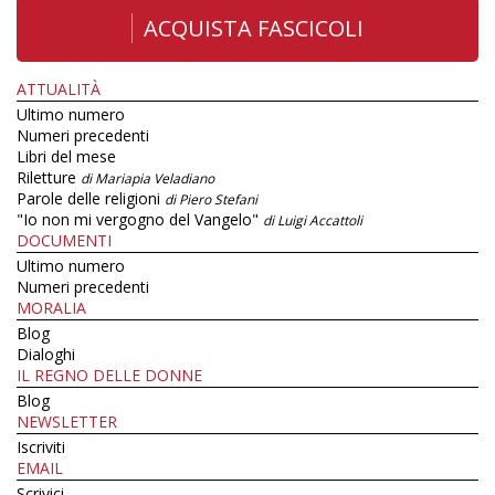
ACQUISTA FASCICOLI
ATTUALITÀ
Ultimo numero
Numeri precedenti
Libri del mese
Riletture
di Mariapia Veladiano
Parole delle religioni
di Piero Stefani
"Io non mi vergogno del Vangelo"
di Luigi Accattoli
DOCUMENTI
Ultimo numero
Numeri precedenti
MORALIA
Blog
Dialoghi
IL REGNO DELLE DONNE
Blog
NEWSLETTER
Iscriviti
EMAIL
Scrivici