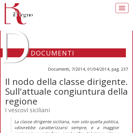
Toggl
navig
D
DOCUMENTI
Documenti, 7/2014, 01/04/2014, pag. 237
Il nodo della classe dirigente.
Sull'attuale congiuntura della
regione
I vescovi siciliani
La classe dirigente siciliana, non solo quella politica,
«dovrebbe caratterizzarsi sempre, e a maggior