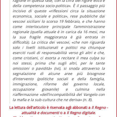
ragione in questa fase, con la cifra del rigore etico e
della competenza socio-politica». È il passaggio più
incisivo di queste «riflessioni circa la situazione
economica, sociale e politica», rese pubbliche dai
vescovi siciliani lo scorso 19 febbraio, e che hanno
come interlocutore principale l’amministrazione
regionale (quella attuale è in carica da 16 mesi, ma
la sua fragile maggioranza è già entrata in
difficoltà). La critica dei vescovi, «che non riguarda
solo i livelli istituzionali e politici ma chiunque
eserciti ruoli di responsabilità verso gli altri e che,
come cristiani, ci esorta a recitare il mea culpa su
noi stessi, prima che sugli altri, per le tante
omissioni o pavidità» (ivi), si snoda attraverso la
segnalazione di alcune aree più bisognose
d’intervento (politiche sociali e della famiglia,
immigrazione, riforme del governo locale,
occupazione giovanile) e culmina nella
riaffermazione «dell’incompatibilità del Vangelo con
la mafia e la sub-cultura che ne deriva» (n. 8).
La lettura dell'articolo è riservata agli abbonati a
Il Regno -
attualità e documenti
o a
Il Regno digitale
.