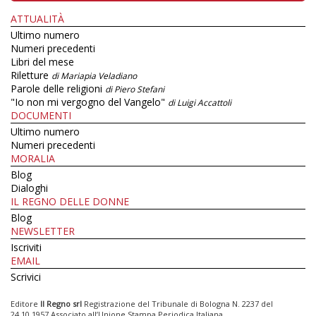
ATTUALITÀ
Ultimo numero
Numeri precedenti
Libri del mese
Riletture
di Mariapia Veladiano
Parole delle religioni
di Piero Stefani
"Io non mi vergogno del Vangelo"
di Luigi Accattoli
DOCUMENTI
Ultimo numero
Numeri precedenti
MORALIA
Blog
Dialoghi
IL REGNO DELLE DONNE
Blog
NEWSLETTER
Iscriviti
EMAIL
Scrivici
Editore
Il Regno srl
Registrazione del Tribunale di Bologna N. 2237 del
24.10.1957 Associato all’Unione Stampa Periodica Italiana