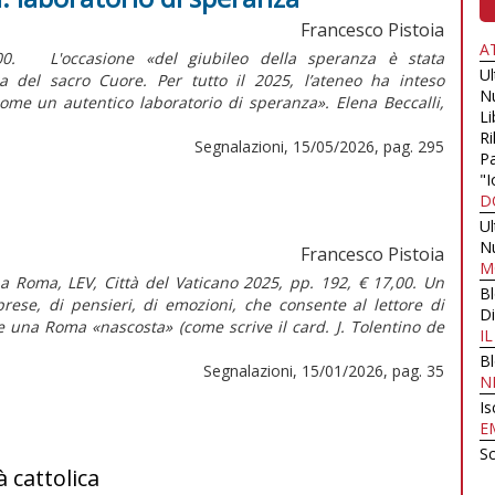
Francesco Pistoia
A
,00. L'occasione «del giubileo della speranza è stata
U
ica del sacro Cuore. Per tutto il 2025, l’ateneo ha inteso
N
ome un autentico laboratorio di speranza». Elena Beccalli,
Li
Ri
Segnalazioni, 15/05/2026, pag. 295
Pa
"I
D
U
N
Francesco Pistoia
M
 a Roma, LEV, Città del Vaticano 2025, pp. 192, € 17,00. Un
B
prese, di pensieri, di emozioni, che consente al lettore di
Di
e una Roma «nascosta» (come scrive il card. J. Tolentino de
I
B
Segnalazioni, 15/01/2026, pag. 35
N
Is
E
Sc
à cattolica