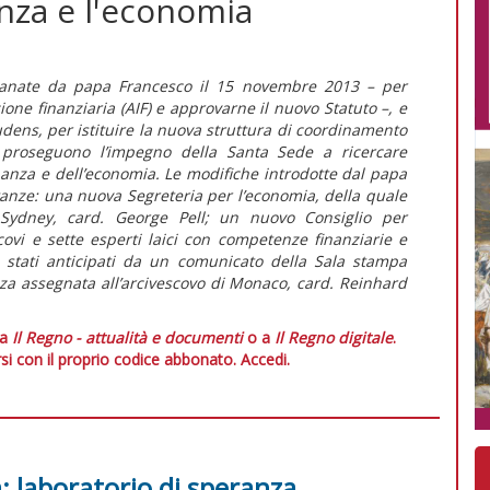
anza e l'economia
manate da papa Francesco il 15 novembre 2013 – per
zione finanziaria (AIF) e approvarne il nuovo Statuto –, e
udens, per istituire la nuova struttura di coordinamento
– proseguono l’impegno della Santa Sede a ricercare
inanza e dell’economia. Le modifiche introdotte dal papa
istanze: una nuova Segreteria per l’economia, della quale
 Sydney, card. George Pell; un nuovo Consiglio per
ovi e sette esperti laici con competenze finanziarie e
o stati anticipati da un comunicato della Sala stampa
nza assegnata all’arcivescovo di Monaco, card. Reinhard
 a
Il Regno - attualità e documenti
o a
Il Regno digitale
.
si con il proprio codice abbonato.
Accedi.
tà: laboratorio di speranza