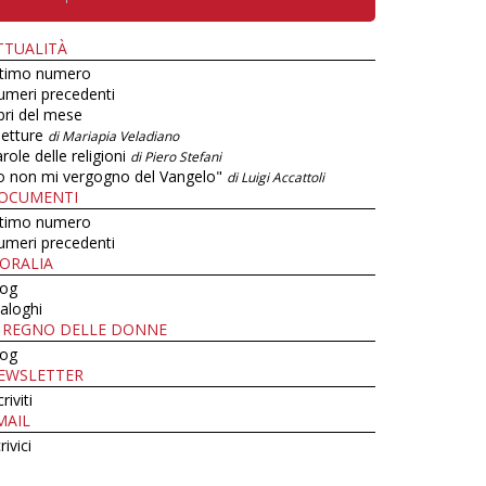
TTUALITÀ
ltimo numero
umeri precedenti
bri del mese
letture
di Mariapia Veladiano
role delle religioni
di Piero Stefani
o non mi vergogno del Vangelo"
di Luigi Accattoli
OCUMENTI
ltimo numero
umeri precedenti
ORALIA
log
aloghi
L REGNO DELLE DONNE
log
EWSLETTER
criviti
MAIL
rivici