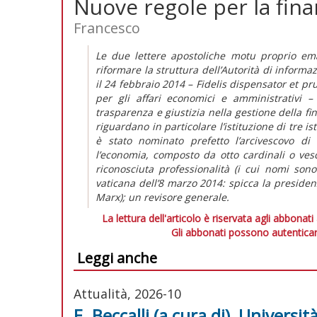
Nuove regole per la fin
Francesco
Le due lettere apostoliche motu proprio e
riformare la struttura dell’Autorità di informa
il 24 febbraio 2014 – Fidelis dispensator et pr
per gli affari economici e amministrativi 
trasparenza e giustizia nella gestione della f
riguardano in particolare l’istituzione di tre 
è stato nominato prefetto l’arcivescovo di
l’economia, composto da otto cardinali o vesc
riconosciuta professionalità (i cui nomi son
vaticana dell’8 marzo 2014: spicca la preside
Marx); un revisore generale.
La lettura dell'articolo è riservata agli abbonati
Gli abbonati possono autenticar
Leggi anche
Attualità, 2026-10
E. Beccalli (a cura di), Universi