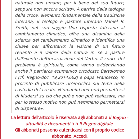
naturale non umano, per il bene del suo futuro,
seppure non ancora scritto». A partire dalla teologia
della croce, elemento fondamentale della tradizione
luterana, il teologo e pastore luterano Daniel R.
Smith, nel suo saggio Una risposta luterana al
cambiamento climatico, offre una disamina della
scienza del cambiamento climatico e identifica una
chiave per affrontarlo: la visione di un futuro
redento e il valore della natura in sé a partire
dall’evento dell’incarnazione del Verbo. Il cuore del
problema è spirituale, come vanno evidenziando
anche il patriarca ecumenico ortodosso Bartolomeo
I (cf. Regno-doc. 19,2014,662) e papa Francesco, in
procinto di pubblicare un’enciclica sul tema della
custodia del creato. «L’umanità non può permettersi
di illudersi su ciò che può e non può realizzare, ma
per lo stesso motivo non può nemmeno permettersi
di disperare».
La lettura dell'articolo è riservata agli abbonati a
Il Regno -
attualità e documenti
o a
Il Regno digitale
.
Gli abbonati possono autenticarsi con il proprio codice
abbonato.
Accedi.