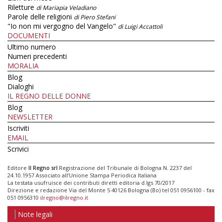
Riletture
di Mariapia Veladiano
Parole delle religioni
di Piero Stefani
"Io non mi vergogno del Vangelo"
di Luigi Accattoli
DOCUMENTI
Ultimo numero
Numeri precedenti
MORALIA
Blog
Dialoghi
IL REGNO DELLE DONNE
Blog
NEWSLETTER
Iscriviti
EMAIL
Scrivici
Editore
Il Regno srl
Registrazione del Tribunale di Bologna N. 2237 del
24.10.1957 Associato all’Unione Stampa Periodica Italiana
La testata usufruisce dei contributi diretti editoria d.lgs 70/2017
Direzione e redazione Via del Monte 5 40126 Bologna (Bo) tel 051 0956100 - fax
051 0956310
ilregno@ilregno.it
Note legali