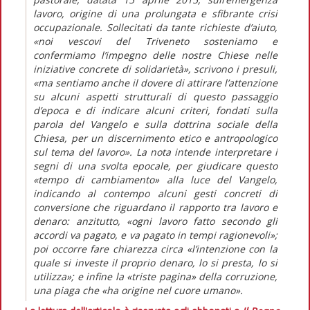
lavoro, origine di una prolungata e sfibrante crisi
occupazionale. Sollecitati da tante richieste d’aiuto,
«noi vescovi del Triveneto sosteniamo e
confermiamo l’impegno delle nostre Chiese nelle
iniziative concrete di solidarietà», scrivono i presuli,
«ma sentiamo anche il dovere di attirare l’attenzione
su alcuni aspetti strutturali di questo passaggio
d’epoca e di indicare alcuni criteri, fondati sulla
parola del Vangelo e sulla dottrina sociale della
Chiesa, per un discernimento etico e antropologico
sul tema del lavoro». La nota intende interpretare i
segni di una svolta epocale, per giudicare questo
«tempo di cambiamento» alla luce del Vangelo,
indicando al contempo alcuni gesti concreti di
conversione che riguardano il rapporto tra lavoro e
denaro: anzitutto, «ogni lavoro fatto secondo gli
accordi va pagato, e va pagato in tempi ragionevoli»;
poi occorre fare chiarezza circa «l’intenzione con la
quale si investe il proprio denaro, lo si presta, lo si
utilizza»; e infine la «triste pagina» della corruzione,
una piaga che «ha origine nel cuore umano».