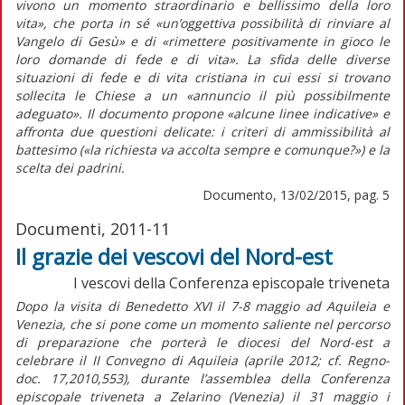
vivono un momento straordinario e bellissimo della loro
vita», che porta in sé «un’oggettiva possibilità di rinviare al
Vangelo di Gesù» e di «rimettere positivamente in gioco le
loro domande di fede e di vita». La sfida delle diverse
situazioni di fede e di vita cristiana in cui essi si trovano
sollecita le Chiese a un «annuncio il più possibilmente
adeguato». Il documento propone «alcune linee indicative» e
affronta due questioni delicate: i criteri di ammissibilità al
battesimo («la richiesta va accolta sempre e comunque?») e la
scelta dei padrini.
Documento, 13/02/2015, pag. 5
Documenti, 2011-11
Il grazie dei vescovi del Nord-est
I vescovi della Conferenza episcopale triveneta
Dopo la visita di Benedetto XVI il 7-8 maggio ad Aquileia e
Venezia, che si pone come un momento saliente nel percorso
di preparazione che porterà le diocesi del Nord-est a
celebrare il II Convegno di Aquileia (aprile 2012; cf. Regno-
doc. 17,2010,553), durante l’assemblea della Conferenza
episcopale triveneta a Zelarino (Venezia) il 31 maggio i