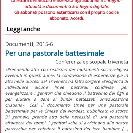
La lettura dell'articolo è riservata agli abbonati a
Il Regno -
attualità e documenti
o a
Il Regno digitale
.
Gli abbonati possono autenticarsi con il proprio codice
abbonato.
Accedi.
Leggi anche
Documenti, 2015-6
Per una pastorale battesimale
Conferenza episcopale triveneta
«Prendendo atto con realismo dei mutamenti socio-religiosi
avvenuti in questi anni», la condivisione di esperienze già in
atto nelle diocesi del Triveneto ha fatto sorgere «l’esigenza di
individuare alcune linee pastorali condivise, per
evangelizzare i genitori che chiedono il battesimo dei figli e
per aiutarli a dare ai bimbi battezzati un’educazione
cristiana». Così il documento Linee per una pastorale
battesimale per le Chiese del Nordest, pubblicato lo scorso
31 gennaio, prende atto della necessità di una pastorale
all’altezza dei tempi. I genitori «che si avvicinano alle nostre
parrocchie per chiedere il battesimo del loro bambino (...)