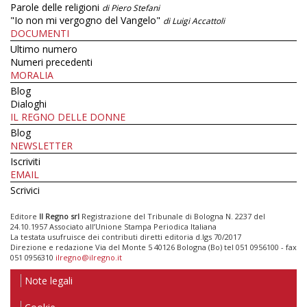
Parole delle religioni
di Piero Stefani
"Io non mi vergogno del Vangelo"
di Luigi Accattoli
DOCUMENTI
Ultimo numero
Numeri precedenti
MORALIA
Blog
Dialoghi
IL REGNO DELLE DONNE
Blog
NEWSLETTER
Iscriviti
EMAIL
Scrivici
Editore
Il Regno srl
Registrazione del Tribunale di Bologna N. 2237 del
24.10.1957 Associato all’Unione Stampa Periodica Italiana
La testata usufruisce dei contributi diretti editoria d.lgs 70/2017
Direzione e redazione Via del Monte 5 40126 Bologna (Bo) tel 051 0956100 - fax
051 0956310
ilregno@ilregno.it
Note legali