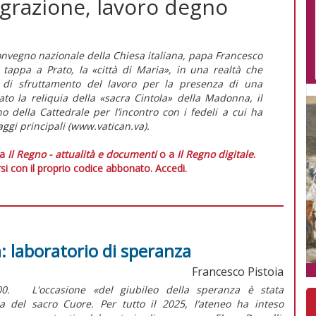
egrazione, lavoro degno
Convegno nazionale della Chiesa italiana, papa Francesco
tappa a Prato, la «città di Maria», in una realtà che
 di sfruttamento del lavoro per la presenza di una
o la reliquia della «sacra Cintola» della Madonna, il
o della Cattedrale per l’incontro con i fedeli a cui ha
aggi principali (www.vatican.va).
 a
Il Regno - attualità e documenti
o a
Il Regno digitale
.
si con il proprio codice abbonato.
Accedi.
tà: laboratorio di speranza
Francesco Pistoia
,00. L'occasione «del giubileo della speranza è stata
ica del sacro Cuore. Per tutto il 2025, l’ateneo ha inteso