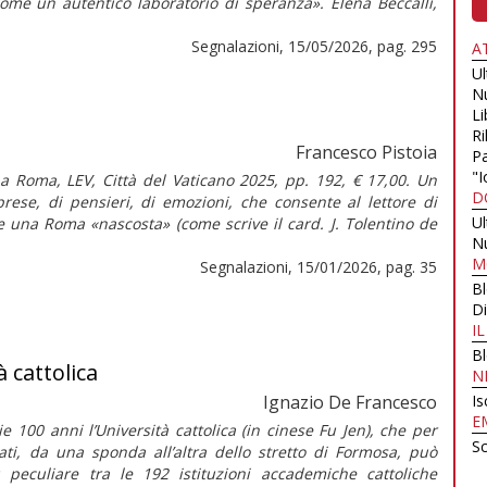
ome un autentico laboratorio di speranza». Elena Beccalli,
Segnalazioni, 15/05/2026, pag. 295
A
U
N
Li
Ri
Francesco Pistoia
Pa
"I
 a Roma, LEV, Città del Vaticano 2025, pp. 192, € 17,00. Un
D
prese, di pensieri, di emozioni, che consente al lettore di
U
e una Roma «nascosta» (come scrive il card. J. Tolentino de
N
M
Segnalazioni, 15/01/2026, pag. 35
B
Di
I
B
à cattolica
N
Ignazio De Francesco
Is
E
 100 anni l’Università cattolica (in cinese Fu Jen), che per
Sc
cati, da una sponda all’altra dello stretto di Formosa, può
 peculiare tra le 192 istituzioni accademiche cattoliche