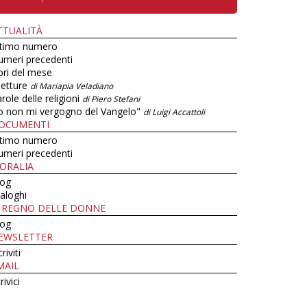
TTUALITÀ
ltimo numero
umeri precedenti
bri del mese
letture
di Mariapia Veladiano
role delle religioni
di Piero Stefani
o non mi vergogno del Vangelo"
di Luigi Accattoli
OCUMENTI
ltimo numero
umeri precedenti
ORALIA
log
aloghi
L REGNO DELLE DONNE
log
EWSLETTER
criviti
MAIL
rivici