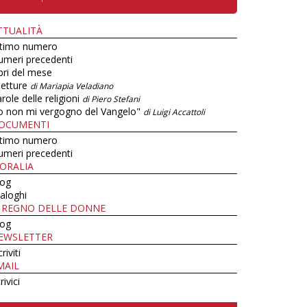
TTUALITÀ
ltimo numero
umeri precedenti
bri del mese
letture
di Mariapia Veladiano
role delle religioni
di Piero Stefani
o non mi vergogno del Vangelo"
di Luigi Accattoli
OCUMENTI
ltimo numero
umeri precedenti
ORALIA
log
aloghi
L REGNO DELLE DONNE
log
EWSLETTER
criviti
MAIL
rivici