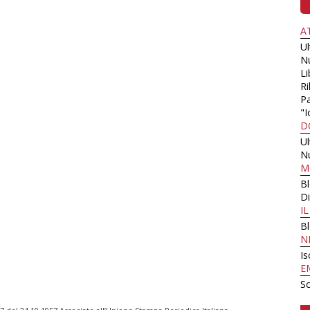
A
U
N
Li
Ri
Pa
"I
D
U
N
M
B
Di
I
B
N
Is
E
Sc