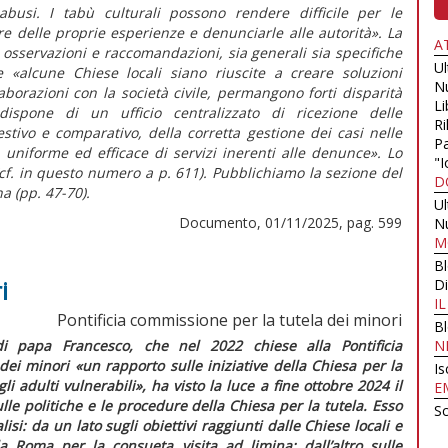
i abusi. I tabù culturali possono rendere difficile per le
are delle proprie esperienze e denunciarle alle autorità»
. La
A
i osservazioni e raccomandazioni, sia generali sia specifiche
U
te
«alcune Chiese locali siano riuscite a creare soluzioni
N
aborazioni con la società civile, permangono forti disparità
Li
dispone di un ufficio centralizzato di ricezione delle
Ri
tivo e comparativo, della corretta gestione dei casi nelle
Pa
o uniforme ed efficace di servizi inerenti alle denunce».
Lo
"I
cf. in
questo numero
a p. 611). Pubblichiamo la sezione del
D
a (pp. 47-70).
U
Documento, 01/11/2025, pag. 599
N
M
B
i
Di
I
Pontificia commissione per la tutela dei minori
B
i papa Francesco, che nel 2022 chiese alla Pontificia
N
dei minori
«un rapporto sulle iniziative della Chiesa per la
Is
li adulti vulnerabili»,
ha visto la luce a fine ottobre 2024 il
E
le politiche e le procedure della Chiesa per la tutela
. Esso
Sc
isi: da un lato sugli obiettivi raggiunti dalle Chiese locali e
da Roma per la consueta visita
ad limina
; dall’altro sulle