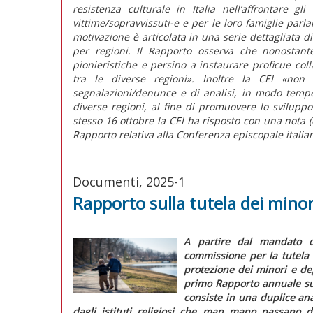
resistenza culturale in Italia nell’affrontare gl
vittime/sopravvissuti-e e per le loro famiglie parl
motivazione è articolata in una serie dettagliata d
per regioni. Il
Rapporto
osserva che nonostan
pionieristiche e persino a instaurare proficue coll
tra le diverse regioni».
Inoltre la CEI
«non 
segnalazioni/denunce e di analisi, in modo tempes
diverse regioni, al fine di promuovere lo svilupp
stesso 16 ottobre la CEI ha risposto con una nota (
Rapporto
relativa alla Conferenza episcopale italian
Documenti, 2025-1
Rapporto sulla tutela dei minor
A partire dal mandato d
commissione per la tutela 
protezione dei minori e deg
primo
Rapporto annuale sul
consiste in una duplice anal
dagli istituti religiosi che man mano passano 