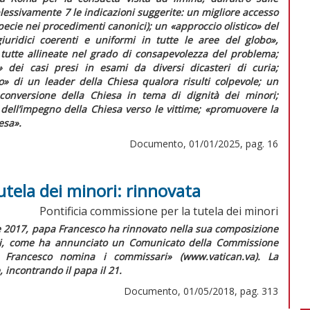
essivamente 7 le indicazioni suggerite: un migliore accesso
specie nei procedimenti canonici); un
«approccio olistico»
del
 giuridici coerenti e uniformi in tutte le aree del globo»
,
 tutte allineate nel grado di consapevolezza del problema;
»
dei casi presi in esami da diversi dicasteri di curia;
o»
di un leader della Chiesa qualora risulti colpevole; un
 conversione della Chiesa in tema di dignità dei minori;
dell’impegno della Chiesa verso le vittime;
«promuovere la
iesa»
.
Documento, 01/01/2025, pag. 16
utela dei minori: rinnovata
Pontificia commissione per la tutela dei minori
e 2017, papa Francesco ha rinnovato nella sua composizione
ori, come ha annunciato un Comunicato della Commissione
a Francesco nomina i commissari» (www.vatican.va). La
 incontrando il papa il 21.
Documento, 01/05/2018, pag. 313