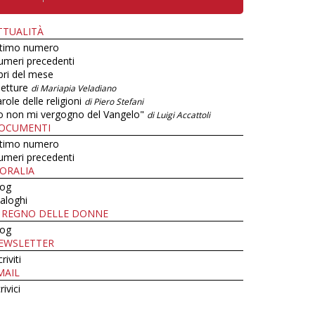
TTUALITÀ
ltimo numero
umeri precedenti
bri del mese
letture
di Mariapia Veladiano
role delle religioni
di Piero Stefani
o non mi vergogno del Vangelo"
di Luigi Accattoli
OCUMENTI
ltimo numero
umeri precedenti
ORALIA
log
aloghi
L REGNO DELLE DONNE
log
EWSLETTER
criviti
MAIL
rivici