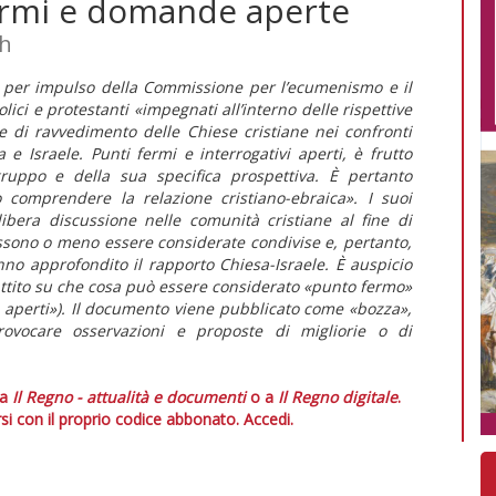
 fermi e domande aperte
ah
o per impulso della Commissione per l’ecumenismo e il
olici e protestanti «impegnati all’interno delle rispettive
e di ravvedimento delle Chiese cristiane nei confronti
 e Israele. Punti fermi e interrogativi aperti, è frutto
 gruppo e della sua specifica prospettiva. È pertanto
o comprendere la relazione cristiano-ebraica». I suoi
ibera discussione nelle comunità cristiane al fine di
ossono o meno essere considerate condivise e, pertanto,
no approfondito il rapporto Chiesa-Israele. È auspicio
battito su che cosa può essere considerato «punto fermo»
i aperti»). Il documento viene pubblicato come «bozza»,
ovocare osservazioni e proposte di migliorie o di
 a
Il Regno - attualità e documenti
o a
Il Regno digitale
.
si con il proprio codice abbonato.
Accedi.