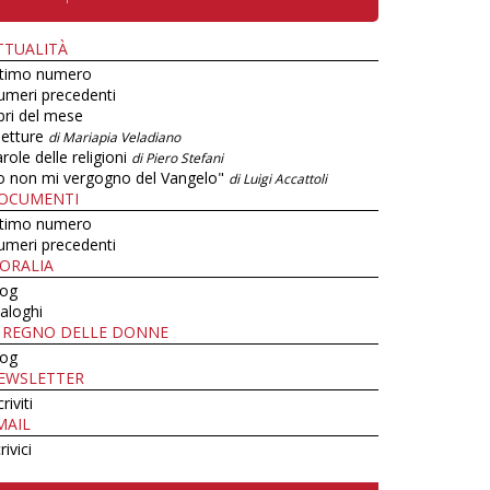
TTUALITÀ
ltimo numero
umeri precedenti
bri del mese
letture
di Mariapia Veladiano
role delle religioni
di Piero Stefani
o non mi vergogno del Vangelo"
di Luigi Accattoli
OCUMENTI
ltimo numero
umeri precedenti
ORALIA
log
aloghi
L REGNO DELLE DONNE
log
EWSLETTER
criviti
MAIL
rivici