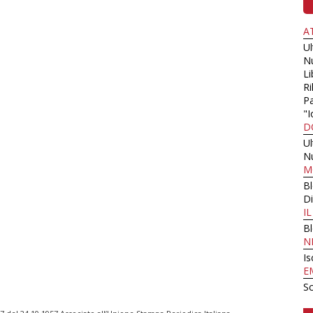
A
U
N
Li
Ri
Pa
"I
D
U
N
M
B
Di
I
B
N
Is
E
Sc