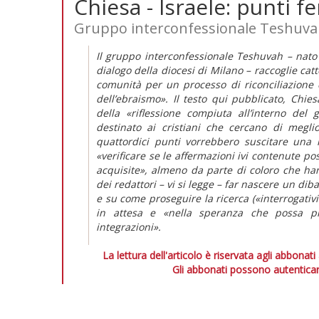
Chiesa - Israele: punti
Gruppo interconfessionale Teshuv
Il gruppo interconfessionale Teshuvah – nat
dialogo della diocesi di Milano – raccoglie catt
comunità per un processo di riconciliazione 
dell’ebraismo». Il testo qui pubblicato, Chiesa
della «riflessione compiuta all’interno del
destinato ai cristiani che cercano di megli
quattordici punti vorrebbero suscitare una l
«verificare se le affermazioni ivi contenute p
acquisite», almeno da parte di coloro che han
dei redattori – vi si legge – far nascere un di
e su come proseguire la ricerca («interrogativ
in attesa e «nella speranza che possa pr
integrazioni».
La lettura dell'articolo è riservata agli abbonati
Gli abbonati possono autenticar