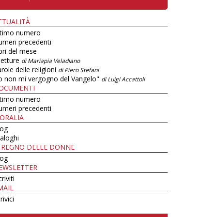
TTUALITÀ
ltimo numero
umeri precedenti
bri del mese
letture
di Mariapia Veladiano
role delle religioni
di Piero Stefani
o non mi vergogno del Vangelo"
di Luigi Accattoli
OCUMENTI
ltimo numero
umeri precedenti
ORALIA
log
aloghi
L REGNO DELLE DONNE
log
EWSLETTER
criviti
MAIL
rivici