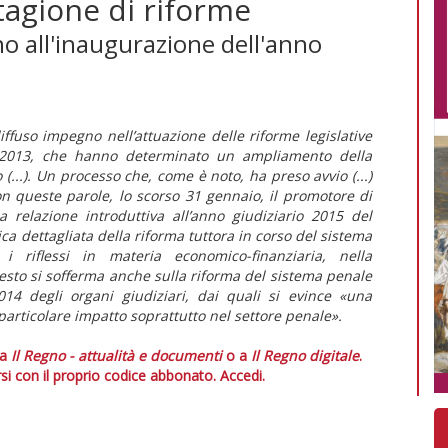
stagione di riforme
no all'inaugurazione dell'anno
iffuso impegno nell’attuazione delle riforme legislative
2013, che hanno determinato un ampliamento della
 (...). Un processo che, come è noto, ha preso avvio (...)
on queste parole, lo scorso 31 gennaio, il promotore di
 relazione introduttiva all’anno giudiziario 2015 del
a dettagliata della riforma tuttora in corso del sistema
 i riflessi in materia economico-finanziaria, nella
 testo si sofferma anche sulla riforma del sistema penale
014 degli organi giudiziari, dai quali si evince «una
articolare impatto soprattutto nel settore penale».
 a
Il Regno - attualità e documenti
o a
Il Regno digitale
.
si con il proprio codice abbonato.
Accedi.