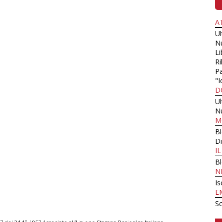
A
U
N
Li
Ri
Pa
"I
D
U
N
M
B
Di
I
B
N
Is
E
Sc