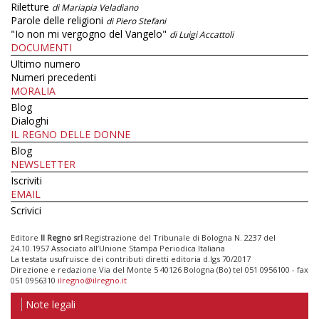
Riletture
di Mariapia Veladiano
Parole delle religioni
di Piero Stefani
"Io non mi vergogno del Vangelo"
di Luigi Accattoli
DOCUMENTI
Ultimo numero
Numeri precedenti
MORALIA
Blog
Dialoghi
IL REGNO DELLE DONNE
Blog
NEWSLETTER
Iscriviti
EMAIL
Scrivici
Editore
Il Regno srl
Registrazione del Tribunale di Bologna N. 2237 del
24.10.1957 Associato all’Unione Stampa Periodica Italiana
La testata usufruisce dei contributi diretti editoria d.lgs 70/2017
Direzione e redazione Via del Monte 5 40126 Bologna (Bo) tel 051 0956100 - fax
051 0956310
ilregno@ilregno.it
Note legali