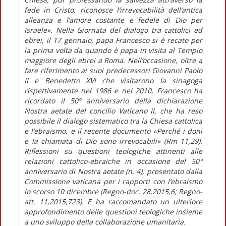
fede in Cristo, riconosce l’irrevocabilità dell’antica
alleanza e l’amore costante e fedele di Dio per
Israele». Nella Giornata del dialogo tra cattolici ed
ebrei, il 17 gennaio, papa Francesco si è recato per
la prima volta da quando è papa in visita al Tempio
maggiore degli ebrei a Roma. Nell’occasione, oltre a
fare riferimento ai suoi predecessori Giovanni Paolo
II e Benedetto XVI che visitarono la sinagoga
rispettivamente nel 1986 e nel 2010, Francesco ha
ricordato il 50º anniversario della dichiarazione
Nostra aetate del concilio Vaticano II, che ha reso
possibile il dialogo sistematico tra la Chiesa cattolica
e l’ebraismo, e il recente documento «Perché i doni
e la chiamata di Dio sono irrevocabili» (Rm 11,29).
Riflessioni su questioni teologiche attinenti alle
relazioni cattolico-ebraiche in occasione del 50°
anniversario di Nostra aetate (n. 4), presentato dalla
Commissione vaticana per i rapporti con l’ebraismo
lo scorso 10 dicembre (Regno-doc. 28,2015,6; Regno-
att. 11,2015,723). E ha raccomandato un ulteriore
approfondimento delle questioni teologiche insieme
a uno sviluppo della collaborazione umanitaria.