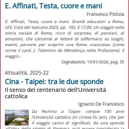
E. Affinati, Testa, cuore e mani
Francesco Pistoia
E. Affinati, Testa, cuore e mani. Grandi educatori a Roma,
LEV, Città del Vaticano 2025, pp. 192, € 17,00. Un viaggio nella
storia sociale di Roma, ricco di sorprese, di pensieri, di
emozioni, che consente al lettore di soffermarsi su luoghi,
eventi, persone per scoprire una Roma «nascosta» (come
scrive il card. J. Tolentino de Mendonça nella Prefazione). Il
viaggio...
Segnalazioni, 15/01/2026, pag. 35
Attualità, 2025-22
Cina - Taipei: tra le due sponde
Il senso del centenario dell'Università
cattolica
Ignazio De Francesco
Da Pechino a Taipei: compie 100 anni
l’Università cattolica (in cinese Fu Jen), che per
il
viaggio
carico di significati, da una sponda
all’altra dello stretto di Formosa, può essere considerata la