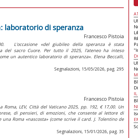
A
U
tà: laboratorio di speranza
N
Li
Francesco Pistoia
Ri
,00. L'occasione «del giubileo della speranza è stata
Pa
"I
ica del sacro Cuore. Per tutto il 2025, l’ateneo ha inteso
D
ome un autentico laboratorio di speranza». Elena Beccalli,
U
Segnalazioni, 15/05/2026, pag. 295
N
M
B
Di
I
Francesco Pistoia
B
N
 a Roma, LEV, Città del Vaticano 2025, pp. 192, € 17,00. Un
prese, di pensieri, di emozioni, che consente al lettore di
Is
e una Roma «nascosta» (come scrive il card. J. Tolentino de
E
Sc
Segnalazioni, 15/01/2026, pag. 35