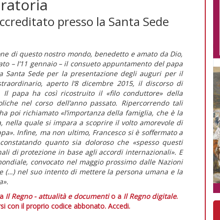
ratoria
ccreditato presso la Santa Sede
ione di questo nostro mondo, benedetto e amato da Dio,
stato – l’11 gennaio – il consueto appuntamento del papa
la Santa Sede per la presentazione degli auguri per il
traordinario, aperto l’8 dicembre 2015, il discorso di
 Il papa ha così ricostruito il «filo conduttore» della
oliche nel corso dell’anno passato. Ripercorrendo tali
ha poi richiamato «l’importanza della famiglia, che è la
 nella quale si impara a scoprire il volto amorevole di
ppa». Infine, ma non ultimo, Francesco si è soffermato a
, constatando quanto sia doloroso che «spesso questi
li di protezione in base agli accordi internazionali». E
mondiale, convocato nel maggio prossimo dalle Nazioni
re (…) nel suo intento di mettere la persona umana e la
a».
 a
Il Regno - attualità e documenti
o a
Il Regno digitale
.
si con il proprio codice abbonato.
Accedi.