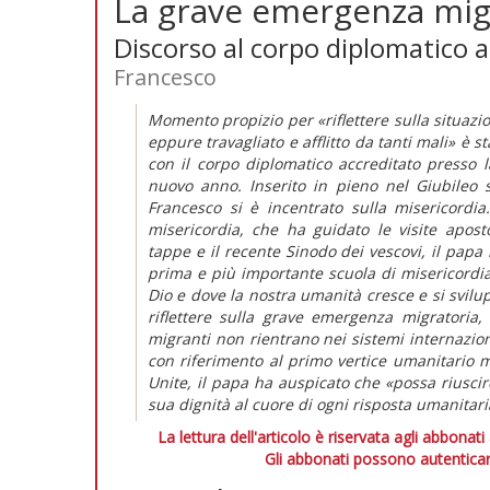
La grave emergenza mig
Discorso al corpo diplomatico a
Francesco
Momento propizio per «riflettere sulla situaz
eppure travagliato e afflitto da tanti mali» è 
con il corpo diplomatico accreditato presso 
nuovo anno. Inserito in pieno nel Giubileo s
Francesco si è incentrato sulla misericordia.
misericordia, che ha guidato le visite apost
tappe e il recente Sinodo dei vescovi, il papa 
prima e più importante scuola di misericordia,
Dio e dove la nostra umanità cresce e si svilu
riflettere sulla grave emergenza migratoria
migranti non rientrano nei sistemi internaziona
con riferimento al primo vertice umanitario 
Unite, il papa ha auspicato che «possa riusci
sua dignità al cuore di ogni risposta umanitari
La lettura dell'articolo è riservata agli abbonati
Gli abbonati possono autenticar