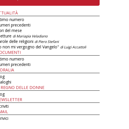
TTUALITÀ
ltimo numero
umeri precedenti
bri del mese
letture
di Mariapia Veladiano
role delle religioni
di Piero Stefani
o non mi vergogno del Vangelo"
di Luigi Accattoli
OCUMENTI
ltimo numero
umeri precedenti
ORALIA
log
aloghi
L REGNO DELLE DONNE
log
EWSLETTER
criviti
MAIL
rivici