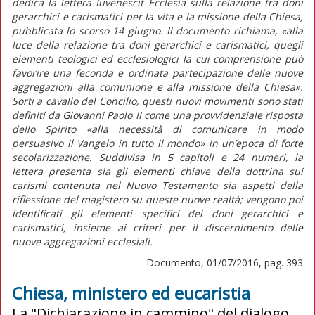
dedica la lettera Iuvenescit Ecclesia sulla relazione tra doni
gerarchici e carismatici per la vita e la missione della Chiesa,
pubblicata lo scorso 14 giugno. Il documento richiama, «alla
luce della relazione tra doni gerarchici e carismatici, quegli
elementi teologici ed ecclesiologici la cui comprensione può
favorire una feconda e ordinata partecipazione delle nuove
aggregazioni alla comunione e alla missione della Chiesa».
Sorti a cavallo del Concilio, questi nuovi movimenti sono stati
definiti da Giovanni Paolo II come una provvidenziale risposta
dello Spirito «alla necessità di comunicare in modo
persuasivo il Vangelo in tutto il mondo» in un’epoca di forte
secolarizzazione. Suddivisa in 5 capitoli e 24 numeri, la
lettera presenta sia gli elementi chiave della dottrina sui
carismi contenuta nel Nuovo Testamento sia aspetti della
riflessione del magistero su queste nuove realtà; vengono poi
identificati gli elementi specifici dei doni gerarchici e
carismatici, insieme ai criteri per il discernimento delle
nuove aggregazioni ecclesiali.
Documento, 01/07/2016, pag. 393
Chiesa, ministero ed eucaristia
La "Dichiarazione in cammino" del dialogo