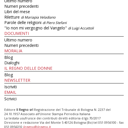
Ultimo numero
Numeri precedenti
Libri del mese
Riletture
di Mariapia Veladiano
Parole delle religioni
di Piero Stefani
"Io non mi vergogno del Vangelo"
di Luigi Accattoli
DOCUMENTI
Ultimo numero
Numeri precedenti
MORALIA
Blog
Dialoghi
IL REGNO DELLE DONNE
Blog
NEWSLETTER
Iscriviti
EMAIL
Scrivici
Editore
Il Regno srl
Registrazione del Tribunale di Bologna N. 2237 del
24.10.1957 Associato all’Unione Stampa Periodica Italiana
La testata usufruisce dei contributi diretti editoria d.lgs 70/2017
Direzione e redazione Via del Monte 5 40126 Bologna (Bo) tel 051 0956100 - fax
051 0956310
ilregno@ilregno.it