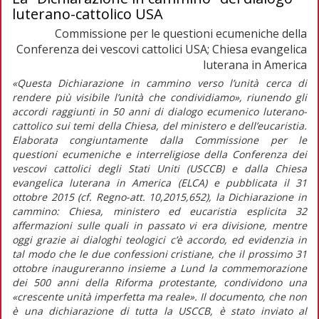
luterano-cattolico USA
Commissione per le questioni ecumeniche della
Conferenza dei vescovi cattolici USA; Chiesa evangelica
luterana in America
«Questa Dichiarazione in cammino verso l’unità cerca di
rendere più visibile l’unità che condividiamo», riunendo gli
accordi raggiunti in 50 anni di dialogo ecumenico luterano-
cattolico sui temi della Chiesa, del ministero e dell’eucaristia.
Elaborata congiuntamente dalla Commissione per le
questioni ecumeniche e interreligiose della Conferenza dei
vescovi cattolici degli Stati Uniti (USCCB) e dalla Chiesa
evangelica luterana in America (ELCA) e pubblicata il 31
ottobre 2015 (cf. Regno-att. 10,2015,652), la Dichiarazione in
cammino: Chiesa, ministero ed eucaristia esplicita 32
affermazioni sulle quali in passato vi era divisione, mentre
oggi grazie ai dialoghi teologici c’è accordo, ed evidenzia in
tal modo che le due confessioni cristiane, che il prossimo 31
ottobre inaugureranno insieme a Lund la commemorazione
dei 500 anni della Riforma protestante, condividono una
«crescente unità imperfetta ma reale». Il documento, che non
è una dichiarazione di tutta la USCCB, è stato inviato al