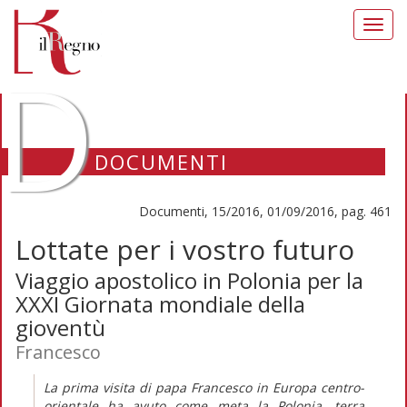
Toggl
navig
D
DOCUMENTI
Documenti, 15/2016, 01/09/2016, pag. 461
Lottate per i vostro futuro
Viaggio apostolico in Polonia per la
XXXI Giornata mondiale della
gioventù
Francesco
La prima visita di papa Francesco in Europa centro-
orientale ha avuto come meta la Polonia, terra