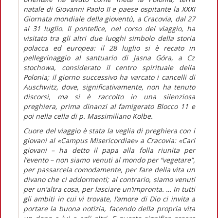
natale di Giovanni Paolo II e paese ospitante la XXXI
Giornata mondiale della gioventù, a Cracovia, dal 27
al 31 luglio. Il pontefice, nel corso del viaggio, ha
visitato tra gli altri due luoghi simbolo della storia
polacca ed europea: il 28 luglio si è recato in
pellegrinaggio al santuario di Jasna Góra, a Cz
stochowa, considerato il centro spirituale della
Polonia; il giorno successivo ha varcato i cancelli di
Auschwitz, dove, significativamente, non ha tenuto
discorsi, ma si è raccolto in una silenziosa
preghiera, prima dinanzi al famigerato Blocco 11 e
poi nella cella di p. Massimiliano Kolbe.
Cuore del viaggio è stata la veglia di preghiera con i
giovani al «Campus Misericordiae» a Cracovia: «
Cari
giovani
– ha detto il papa alla folla riunita per
l’evento –
non siamo venuti al mondo per “vegetare”,
per passarcela comodamente, per fare della vita un
divano che ci addormenti; al contrario, siamo venuti
per un’altra cosa, per lasciare un’impronta. … In tutti
gli ambiti in cui vi trovate, l’amore di Dio ci invita a
portare la buona notizia, facendo della propria vita