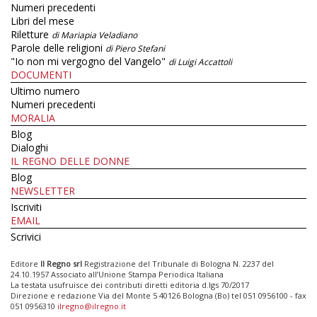
Numeri precedenti
Libri del mese
Riletture
di Mariapia Veladiano
Parole delle religioni
di Piero Stefani
"Io non mi vergogno del Vangelo"
di Luigi Accattoli
DOCUMENTI
Ultimo numero
Numeri precedenti
MORALIA
Blog
Dialoghi
IL REGNO DELLE DONNE
Blog
NEWSLETTER
Iscriviti
EMAIL
Scrivici
Editore
Il Regno srl
Registrazione del Tribunale di Bologna N. 2237 del
24.10.1957 Associato all’Unione Stampa Periodica Italiana
La testata usufruisce dei contributi diretti editoria d.lgs 70/2017
Direzione e redazione Via del Monte 5 40126 Bologna (Bo) tel 051 0956100 - fax
051 0956310
ilregno@ilregno.it