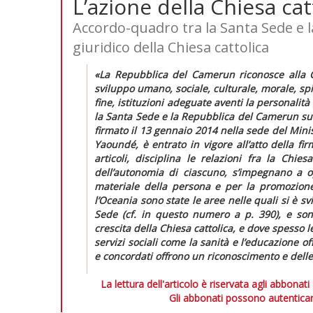
L’azione della Chiesa ca
Accordo-quadro tra la Santa Sede e 
giuridico della Chiesa cattolica
«La Repubblica del Camerun riconosce alla Chi
sviluppo umano, sociale, culturale, morale, spiri
fine, istituzioni adeguate aventi la personalità
la Santa Sede
e la Repubblica del Camerun sull
firmato il 13 gennaio 2014 nella sede del Mini
Yaoundé, è entrato in vigore all’atto della firm
articoli, disciplina le relazioni fra la Chie
dell’autonomia di ciascuno, s’impegnano a o
materiale della persona e per la promozio
l’Oceania sono state le aree nelle quali si è 
Sede (cf. in
questo numero
a p. 390), e sono
crescita della Chiesa cattolica, e dove spesso 
servizi sociali come la sanità e l’educazione off
e concordati offrono un riconoscimento e delle 
La lettura dell'articolo è riservata agli abbonati
Gli abbonati possono autenticar