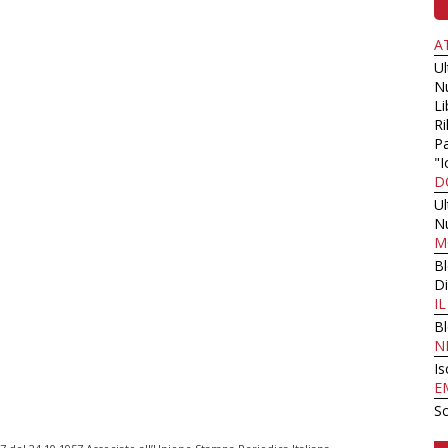
A
U
N
Li
Ri
Pa
"I
D
U
N
M
B
Di
I
B
N
Is
E
Sc