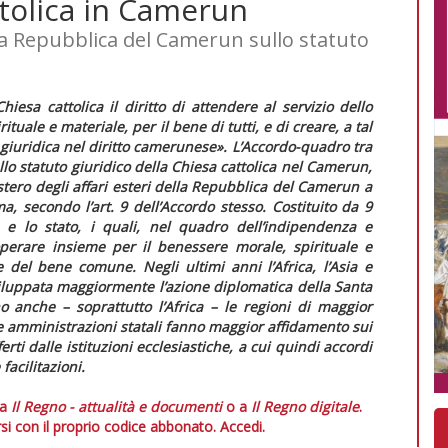
ttolica in Camerun
la Repubblica del Camerun sullo statuto
esa cattolica il diritto di attendere al servizio dello
tuale e materiale, per il bene di tutti, e di creare, a tal
 giuridica nel diritto camerunese».
L’
Accordo-quadro
tra
o statuto giuridico della Chiesa cattolica nel Camerun,
stero degli affari esteri della Repubblica del Camerun a
a, secondo l’art. 9 dell’
Accordo
stesso. Costituito da 9
sa e lo stato, i quali, nel quadro dell’indipendenza e
perare insieme per il benessere morale, spirituale e
ne del bene comune.
Negli ultimi anni l’Africa, l’Asia e
sviluppata maggiormente l’azione diplomatica della Santa
 anche – soprattutto l’Africa – le regioni di maggior
le amministrazioni statali fanno maggior affidamento sui
erti dalle istituzioni ecclesiastiche, a cui quindi accordi
facilitazioni.
 a
Il Regno - attualità e documenti
o a
Il Regno digitale
.
si con il proprio codice abbonato.
Accedi.