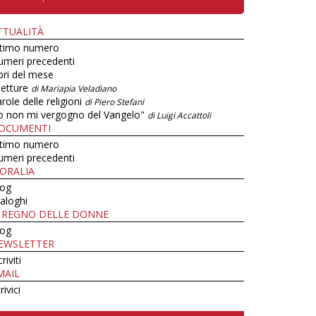
TTUALITÀ
ltimo numero
umeri precedenti
bri del mese
letture
di Mariapia Veladiano
role delle religioni
di Piero Stefani
o non mi vergogno del Vangelo"
di Luigi Accattoli
OCUMENTI
ltimo numero
umeri precedenti
ORALIA
log
aloghi
L REGNO DELLE DONNE
log
EWSLETTER
criviti
MAIL
rivici