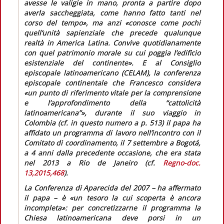
avesse le valigie in mano, pronta a partire dopo
averla saccheggiata, come hanno fatto tanti nel
corso del tempo»,
ma anzi
«conosce come pochi
quell’unità sapienziale che precede qualunque
realtà in America Latina. Convive quotidianamente
con quel patrimonio morale su cui poggia l’edificio
esistenziale del continente».
E al Consiglio
episcopale latinoamericano (CELAM), la conferenza
episcopale continentale che Francesco considera
«un punto di riferimento vitale per la comprensione
e l’approfondimento della “cattolicità
latinoamericana”»
, durante il suo viaggio in
Colombia (cf. in
questo numero
a p. 513) il papa ha
affidato un programma di lavoro nell’incontro con il
Comitato di coordinamento, il 7 settembre a Bogotá,
a 4 anni dalla precedente occasione, che era stata
nel 2013 a Rio de Janeiro (cf.
Regno-doc.
13,2015,468
).
La Conferenza di Aparecida del 2007 – ha affermato
il papa – è
«un tesoro la cui scoperta è ancora
incompleta»
: per concretizzarne il programma la
Chiesa latinoamericana deve porsi in un