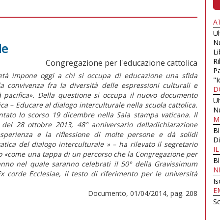
A
U
N
le
Li
Ri
Congregazione per l'educazione cattolica
Pa
ietà impone oggi a chi si occupa di educazione una sfida
"I
a convivenza fra la diversità delle espressioni culturali e
D
 pacifica». Della questione si occupa il nuovo documento
U
a – Educare al dialogo interculturale nella scuola cattolica.
N
ntato lo scorso 19 dicembre nella Sala stampa vaticana. Il
M
el 28 ottobre 2013, 48° anniversario delladichiarazione
B
l’esperienza e la riflessione di molte persone e dà solidi
Di
ratica del dialogo interculturale » – ha rilevato il segretario
I
to «come una tappa di un percorso che la Congregazione per
B
, anno nel quale saranno celebrati il 50° della Gravissimum
N
x corde Ecclesiae, il testo di riferimento per le università
Is
E
Documento, 01/04/2014, pag. 208
Sc