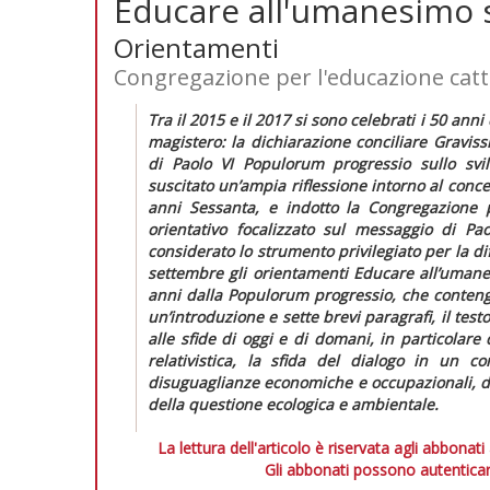
Educare all'umanesimo s
Orientamenti
Congregazione per l'educazione catt
Tra il 2015 e il 2017 si sono celebrati i 50 an
magistero: la dichiarazione conciliare
Graviss
di Paolo VI
Populorum progressio
sullo svi
suscitato un’ampia riflessione intorno al conce
anni Sessanta, e indotto la Congregazione 
orientativo focalizzato sul messaggio di Pao
considerato lo strumento privilegiato per la dif
settembre gli orientamenti
Educare all’umanes
anni dalla
Populorum progressio, che conten
un’introduzione e sette brevi paragrafi, il test
alle sfide di oggi e di domani, in particolare 
relativistica, la sfida del dialogo in un co
disuguaglianze economiche e occupazionali, de
della questione ecologica e ambientale.
La lettura dell'articolo è riservata agli abbonati
Gli abbonati possono autenticar