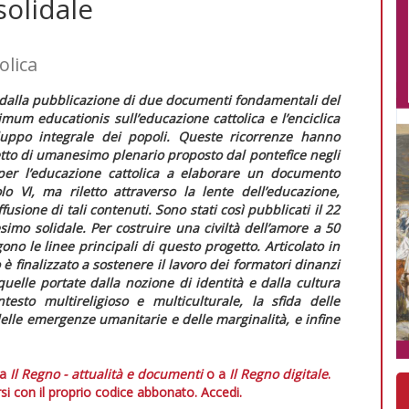
olidale
olica
ni dalla pubblicazione di due documenti fondamentali del
imum educationis
sull’educazione cattolica e l’enciclica
luppo integrale dei popoli. Queste ricorrenze hanno
tto di
umanesimo plenario
proposto dal pontefice negli
per l’educazione cattolica a elaborare un documento
lo VI, ma riletto attraverso la lente dell’educazione,
fusione di tali contenuti. Sono stati così pubblicati il 22
imo solidale. Per costruire una civiltà dell’amore a 50
go
no le linee principali di questo progetto. Articolato in
o è finalizzato a sostenere il lavoro dei formatori dinanzi
quelle portate dalla nozione di identità e dalla cultura
ntesto multireligioso e multiculturale, la sfida delle
lle emergenze umanitarie e delle marginalità, e infine
 a
Il Regno - attualità e documenti
o a
Il Regno digitale
.
si con il proprio codice abbonato.
Accedi.