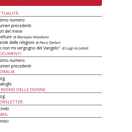
TTUALITÀ
ltimo numero
umeri precedenti
bri del mese
letture
di Mariapia Veladiano
role delle religioni
di Piero Stefani
o non mi vergogno del Vangelo"
di Luigi Accattoli
OCUMENTI
ltimo numero
umeri precedenti
ORALIA
log
aloghi
L REGNO DELLE DONNE
log
EWSLETTER
criviti
MAIL
rivici