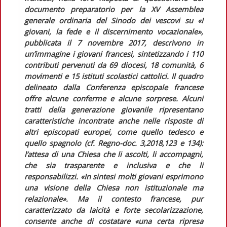
documento preparatorio
per la XV Assemblea
generale ordinaria del Sinodo dei vescovi su «I
giovani, la fede e il discernimento vocazionale»,
pubblicata il 7 novembre 2017, descrivono in
un’immagine i giovani francesi, sintetizzando i 110
contributi pervenuti da 69 diocesi, 18 comunità, 6
movimenti e 15 istituti scolastici cattolici.
Il quadro
delineato dalla Conferenza episcopale francese
offre alcune conferme e alcune sorprese. Alcuni
tratti della generazione giovanile ripresentano
caratteristiche incontrate anche nelle risposte di
altri episcopati europei, come quello tedesco e
quello spagnolo (cf.
Regno-doc.
3,2018,123 e 134):
l’attesa di una Chiesa che li ascolti, li accompagni,
che sia trasparente e inclusiva e che li
responsabilizzi. «
In sintesi molti giovani esprimono
una visione della Chiesa non istituzionale ma
relazionale»
. Ma il contesto francese, pur
caratterizzato da laicità e forte secolarizzazione,
consente anche di costatare
«una certa ripresa