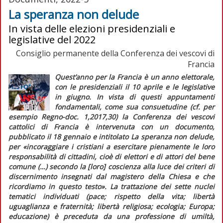
La speranza non delude
In vista delle elezioni presidenziali e
legislative del 2022
Consiglio permanente della Conferenza dei vescovi di
Francia
Quest’anno per la Francia è un anno elettorale,
con le presidenziali il 10 aprile e le legislative
in giugno. In vista di questi appuntamenti
fondamentali, come sua consuetudine (cf. per
esempio
Regno-doc.
1,2017,30) la Conferenza dei vescovi
cattolici di Francia è intervenuta con un documento,
pubblicato il 18 gennaio e intitolato
La speranza non delude,
per
«incoraggiare i cristiani a esercitare pienamente le loro
responsabilità di cittadini, cioè di elettori e di attori del bene
comune (…) secondo la [loro] coscienza alla luce dei criteri di
discernimento insegnati dal magistero della Chiesa e che
ricordiamo in questo testo».
La trattazione dei sette nuclei
tematici individuati (pace; rispetto della vita; libertà
uguaglianza e fraternità; libertà religiosa; ecologia; Europa;
educazione) è preceduta da una professione di umiltà,