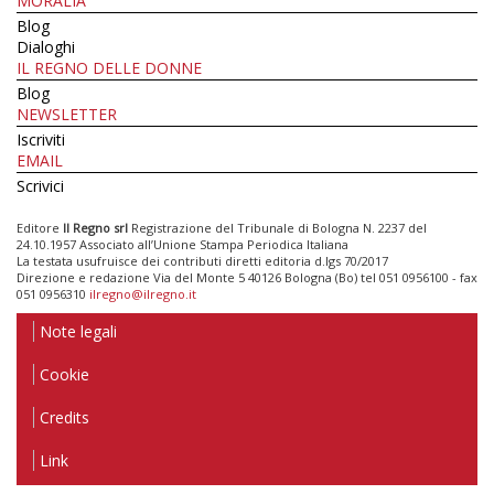
MORALIA
Blog
Dialoghi
IL REGNO DELLE DONNE
Blog
NEWSLETTER
Iscriviti
EMAIL
Scrivici
Editore
Il Regno srl
Registrazione del Tribunale di Bologna N. 2237 del
24.10.1957 Associato all’Unione Stampa Periodica Italiana
La testata usufruisce dei contributi diretti editoria d.lgs 70/2017
Direzione e redazione Via del Monte 5 40126 Bologna (Bo) tel 051 0956100 - fax
051 0956310
ilregno@ilregno.it
Note legali
Cookie
Credits
Link