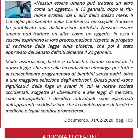
«Nessun essere umano può trattare un altro
come un oggetto».
Il 13 gennaio, dopo la riu-
nione svoltasi dal 6 all’8 dello stesso mese, il
Consiglio permanente della Conferenza episcopale francese
ha pubblicato una dichiarazione intitolata
Nessun essere
umano può trattare un altro come un oggetto.
In essa i
vescovi esprimono la loro preoccupazione rispetto al progetto
di revisione della legge sulla bioetica, che poi è stato
approvato dal Senato definitivamente il 22 gennaio.
Molte associazioni, laiche e cattoliche, hanno contestato la
nuova legge, che apre alla fecondazione eterologa per tutti e
al concepimento programmato di bambini senza padri, oltre
a una maggiore selezione degli embrioni. Questi punti
«sono
significativi della fuga in avanti in cui le nostre società
occidentali, soggette al liberalismo e alle leggi di mercato,
sono intrappolate: i desideri individuali sono esacerbati
dall’apparente soddisfazione che la combinazione di tecniche
mediche e legali sembra promettere».
Documento, 01/02/2020, pag. 105
ABBONATI ON-LINE