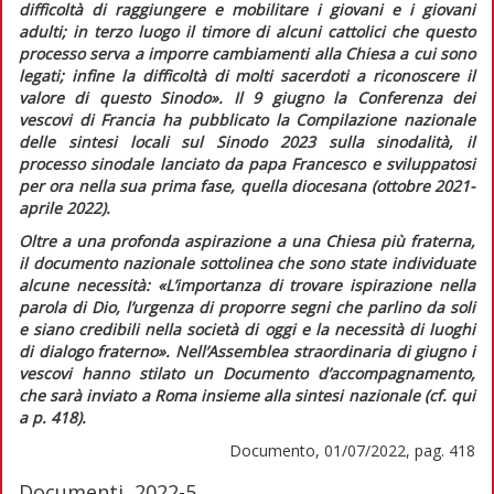
difficoltà di raggiungere e mobilitare i giovani e i giovani
adulti; in terzo luogo il timore di alcuni cattolici che questo
processo serva a imporre cambiamenti alla Chiesa a cui sono
legati; infine la difficoltà di molti sacerdoti a riconoscere il
valore di questo Sinodo».
Il 9 giugno la Conferenza dei
vescovi di Francia ha pubblicato la
Compilazione nazionale
delle sintesi locali sul Sinodo 2023 sulla sinodalità,
il
processo sinodale lanciato da papa Francesco e sviluppatosi
per ora nella sua prima fase, quella diocesana (ottobre 2021-
aprile 2022).
Oltre a una profonda aspirazione a una Chiesa più fraterna,
il documento nazionale sottolinea che sono state individuate
alcune necessità:
«L’importanza di trovare ispirazione nella
parola di Dio, l’urgenza di proporre segni che parlino da soli
e siano credibili nella società di oggi e la necessità di luoghi
di dialogo fraterno».
Nell’Assemblea straordinaria di giugno i
vescovi hanno stilato un
Documento d’accompagnamento,
che sarà inviato a Roma insieme alla sintesi nazionale (cf.
qui
a p. 418).
Documento, 01/07/2022, pag. 418
Documenti, 2022-5