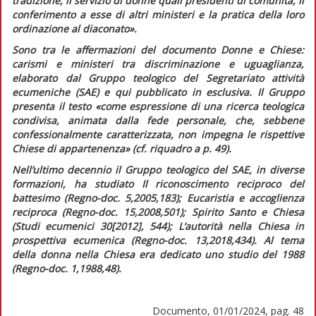
tradizione, il servizio di donne quali presidenti di comunità, il
conferimento a esse di altri ministeri e la pratica della loro
ordinazione al diaconato».
Sono tra le affermazioni del documento
Donne e Chiese:
carismi e ministeri tra discriminazione e uguaglianza,
elaborato dal Gruppo teologico del Segretariato attività
ecumeniche (SAE) e qui pubblicato in esclusiva. Il Gruppo
presenta il testo
«come espressione di una ricerca teologica
condivisa, animata dalla fede personale, che, sebbene
confessionalmente caratterizzata, non impegna le rispettive
Chiese di appartenenza»
(cf.
riquadro
a p. 49).
Nell’ultimo decennio il Gruppo teologico del SAE, in diverse
formazioni, ha studiato
Il riconoscimento reciproco del
battesimo
(
Regno-doc.
5,2005,183);
Eucaristia e accoglienza
reciproca
(
Regno-doc.
15,2008,501);
Spirito Santo e Chiesa
(
Studi ecumenici
30[2012], 544);
L’autorità nella Chiesa in
prospettiva ecumenica
(
Regno-doc.
13,2018,434). Al tema
della donna nella Chiesa era dedicato uno studio del 1988
(
Regno-doc.
1,1988,48).
Documento, 01/01/2024, pag. 48