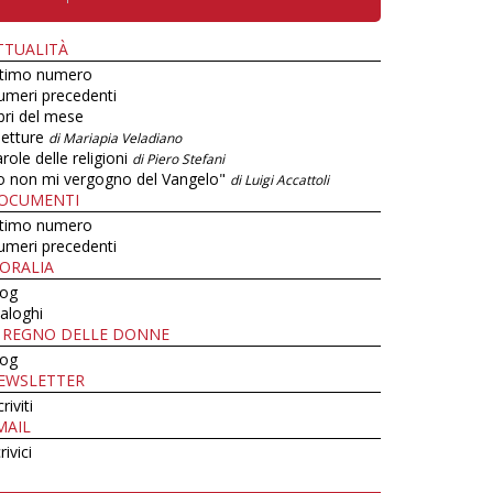
TTUALITÀ
ltimo numero
umeri precedenti
bri del mese
letture
di Mariapia Veladiano
role delle religioni
di Piero Stefani
o non mi vergogno del Vangelo"
di Luigi Accattoli
OCUMENTI
ltimo numero
umeri precedenti
ORALIA
log
aloghi
L REGNO DELLE DONNE
log
EWSLETTER
criviti
MAIL
rivici