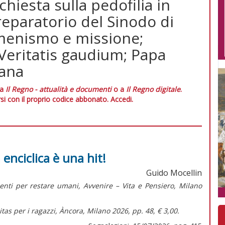
hiesta sulla pedofilia in
eparatorio del Sinodo di
umenismo e missione;
 Veritatis gaudium; Papa
mana
 a
Il Regno - attualità e documenti
o a
Il Regno digitale
.
si con il proprio codice abbonato.
Accedi.
 enciclica è una hit!
Guido Mocellin
menti per restare umani,
Avvenire – Vita e Pensiero, Milano
tas per i ragazzi,
Àncora, Milano 2026, pp. 48, € 3,00.