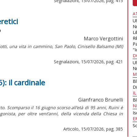
Segnalazioni, 15/07/2026, pag. 415
A
retici
U
N
o
Li
Marco Vergottini
Ri
Pa
iotti, una vita in cammino,
San Paolo, Cinisello Balsamo (MI)
"I
D
Segnalazioni, 15/07/2026, pag. 421
U
N
M
): il cardinale
B
Di
I
Gianfranco Brunelli
B
N
to. Scomparso il 16 giugno scorso all’età di 95 anni, Ruini è
Is
onista, per oltre vent’anni, della vicenda della Chiesa in
E
Sc
Articolo, 15/07/2026, pag. 385