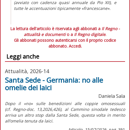
(avviato con cadenza quasi annuale da Pio XII), e
tutte le accentuazioni tipicamente «francescane».
La lettura dell'articolo è riservata agli abbonati a
Il Regno -
attualità e documenti
o a
Il Regno digitale
.
Gli abbonati possono autenticarsi con il proprio codice
abbonato.
Accedi.
Leggi anche
Attualità, 2026-14
Santa Sede - Germania: no alle
omelie dei laici
Daniela Sala
Dopo il «no» sulle benedizioni alle coppie omosessuali
(cf.
Regno-doc.
13,2026,426), al Cammino sinodale tedesco
arriva un altro stop dalla Santa Sede, questa volta in merito
all’omelia tenuta da laici.
Articolo, 15/07/2026, pag. 391