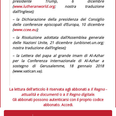
presidente Trump, 6 dicembre
(
www.lutheranworld.org
; nostra traduzione
dall’inglese);
– la
Dichiarazione della presidenza del Consiglio
delle conferenze episcopali d’Europa,
10 dicembre
(
www.ccee.eu
);
– la
Risoluzione adottata dall’Assemblea generale
delle Nazioni Unite,
21 dicembre (unbisnet.un.org;
nostra traduzione dall’inglese);
– la
Lettera
del papa
al grande imam di Al-Azhar
per la Conferenza internazionale di Al-Azhar a
sostegno di Gerusalemme
, 18 gennaio 2018
(www.vatican.va).
La lettura dell'articolo è riservata agli abbonati a
Il Regno -
attualità e documenti
o a
Il Regno digitale
.
Gli abbonati possono autenticarsi con il proprio codice
abbonato.
Accedi.