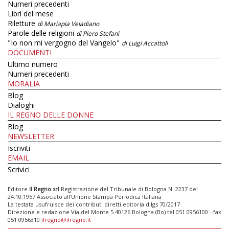
Numeri precedenti
Libri del mese
Riletture
di Mariapia Veladiano
Parole delle religioni
di Piero Stefani
"Io non mi vergogno del Vangelo"
di Luigi Accattoli
DOCUMENTI
Ultimo numero
Numeri precedenti
MORALIA
Blog
Dialoghi
IL REGNO DELLE DONNE
Blog
NEWSLETTER
Iscriviti
EMAIL
Scrivici
Editore
Il Regno srl
Registrazione del Tribunale di Bologna N. 2237 del
24.10.1957 Associato all’Unione Stampa Periodica Italiana
La testata usufruisce dei contributi diretti editoria d.lgs 70/2017
Direzione e redazione Via del Monte 5 40126 Bologna (Bo) tel 051 0956100 - fax
051 0956310
ilregno@ilregno.it