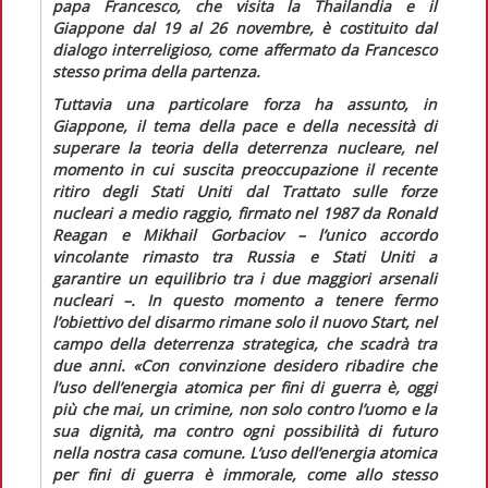
papa Francesco, che visita la Thailandia e il
Giappone dal 19 al 26 novembre, è costituito dal
dialogo interreligioso, come affermato da Francesco
stesso prima della partenza.
Tuttavia una particolare forza ha assunto, in
Giappone, il tema della pace e della necessità di
superare la teoria della deterrenza nucleare, nel
momento in cui suscita preoccupazione il recente
ritiro degli Stati Uniti dal Trattato sulle forze
nucleari a medio raggio, firmato nel 1987 da Ronald
Reagan e Mikhail Gorbaciov – l’unico accordo
vincolante rimasto tra Russia e Stati Uniti a
garantire un equilibrio tra i due maggiori arsenali
nucleari –. In questo momento a tenere fermo
l’obiettivo del disarmo rimane solo il nuovo Start, nel
campo della deterrenza strategica, che scadrà tra
due anni.
«Con convinzione desidero ribadire che
l’uso dell’energia atomica per fini di guerra è, oggi
più che mai, un crimine, non solo contro l’uomo e la
sua dignità, ma contro ogni possibilità di futuro
nella nostra casa comune. L’uso dell’energia atomica
per fini di guerra è immorale, come allo stesso