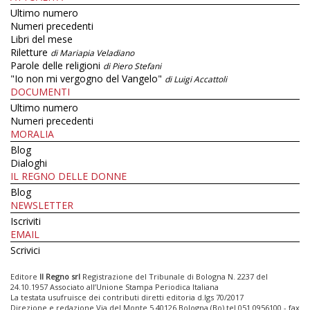
Ultimo numero
Numeri precedenti
Libri del mese
Riletture
di Mariapia Veladiano
Parole delle religioni
di Piero Stefani
"Io non mi vergogno del Vangelo"
di Luigi Accattoli
DOCUMENTI
Ultimo numero
Numeri precedenti
MORALIA
Blog
Dialoghi
IL REGNO DELLE DONNE
Blog
NEWSLETTER
Iscriviti
EMAIL
Scrivici
Editore
Il Regno srl
Registrazione del Tribunale di Bologna N. 2237 del
24.10.1957 Associato all’Unione Stampa Periodica Italiana
La testata usufruisce dei contributi diretti editoria d.lgs 70/2017
Direzione e redazione Via del Monte 5 40126 Bologna (Bo) tel 051 0956100 - fax