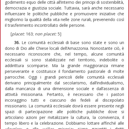
godimento equo delle città all’interno dei principi di sostenibilità,
democrazia e giustizia sociale. Tuttavia, sarà anche necessario
influenzare le politiche pubbliche e promuovere iniziative che
migliorino la qualità della vita nelle zone rurali, prevenendo così
il trasferimento incontrollato delle persone.
[
placet:
163;
non placet:
5]
36.
Le comunità ecclesiali di base sono state e sono un
dono di Dio alle Chiese locali dell’Amazzonia. Nonostante ciò, è
necessario riconoscere che, nel tempo, alcune comunità
ecclesiali si sono stabilizzate nel territorio, indebolite o
addirittura scomparse. Ma la grande maggioranza rimane
perseverante e costituisce il fondamento pastorale di molte
parrocchie. Oggi i grandi pericoli delle comunità ecclesiali
derivano principalmente dal secolarismo, dall’individualismo,
dalla mancanza di una dimensione sociale e dall’assenza di
attività missionaria. Pertanto, è necessario che i pastori
incoraggino tutti e ciascuno dei fedeli al discepolato
missionario. La comunità ecclesiale dovrà essere presente negli
spazi di partecipazione alle politiche pubbliche dove si
articolano azioni per rivitalizzare la cultura, la convivenza, il
tempo libero e la celebrazione. Dobbiamo lottare affinché alle
«
favelas
» e alle «
villas miseria
» siano garantiti i diritti