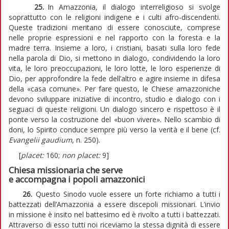
25.
In Amazzonia, il dialogo interreligioso si svolge
soprattutto con le religioni indigene e i culti afro-discendenti.
Queste tradizioni meritano di essere conosciute, comprese
nelle proprie espressioni e nel rapporto con la foresta e la
madre terra. Insieme a loro, i cristiani, basati sulla loro fede
nella parola di Dio, si mettono in dialogo, condividendo la loro
vita, le loro preoccupazioni, le loro lotte, le loro esperienze di
Dio, per approfondire la fede dell’altro e agire insieme in difesa
della «casa comune». Per fare questo, le Chiese amazzoniche
devono sviluppare iniziative di incontro, studio e dialogo con i
seguaci di queste religioni. Un dialogo sincero e rispettoso è il
ponte verso la costruzione del «buon vivere». Nello scambio di
doni, lo Spirito conduce sempre più verso la verità e il bene (cf.
Evangelii gaudium
, n. 250).
[
placet:
160;
non placet:
9]
Chiesa missionaria che serve
e accompagna i popoli amazzonici
26.
Questo Sinodo vuole essere un forte richiamo a tutti i
battezzati dell’Amazzonia a essere discepoli missionari. L’invio
in missione è insito nel battesimo ed è rivolto a tutti i battezzati.
Attraverso di esso tutti noi riceviamo la stessa dignità di essere