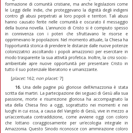
formazione di comunità cristiane, ma anche legislazioni come
le Leggi delle Indie, che proteggevano la dignità degli indigeni
contro gli abusi perpetrati ai loro popoli e territori. Tali abusi
hanno causato ferite nelle comunità e oscurato il messaggio
della buona novella. L’annuncio di Cristo si è compiuto spesso
in connivenza con i poteri che sfruttavano le risorse e
opprimevano le popolazioni. Nel momento attuale, la Chiesa ha
l’opportunità storica di prendere le distanze dalle nuove potenze
colonizzatrici ascoltando i popoli amazzonici per esercitare in
modo trasparente la sua attività profetica. Inoltre, la crisi socio-
ambientale apre nuove opportunità per presentare Cristo in
tutto il suo potenziale liberatorio e umanizzante.
[
placet:
162;
non placet:
7]
16.
Una delle pagine più gloriose dell’Amazzonia è stata
scritta dai martiri. La partecipazione dei seguaci di Gesù alla sua
passione, morte e risurrezione gloriosa ha accompagnato la
vita della Chiesa fino a oggi, soprattutto nei momenti e nei
luoghi in cui essa, a causa del Vangelo di Gesù, vive in mezzo a
un’accentuata contraddizione, come avviene oggi con coloro
che lottano coraggiosamente per un’ecologia integrale in
Amazzonia. Questo Sinodo riconosce con ammirazione coloro