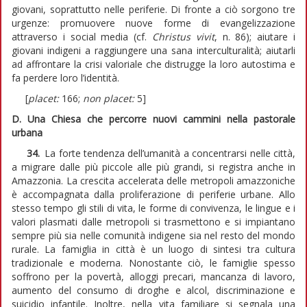
giovani, soprattutto nelle periferie. Di fronte a ciò sorgono tre
urgenze: promuovere nuove forme di evangelizzazione
attraverso i social media (cf.
Christus vivit
, n. 86); aiutare i
giovani indigeni a raggiungere una sana interculturalità; aiutarli
ad affrontare la crisi valoriale che distrugge la loro autostima e
fa perdere loro l’identità.
[
placet:
166;
non placet:
5]
D. Una Chiesa che percorre nuovi cammini nella pastorale
urbana
34.
La forte tendenza dell’umanità a concentrarsi nelle città,
a migrare dalle più piccole alle più grandi, si registra anche in
Amazzonia. La crescita accelerata delle metropoli amazzoniche
è accompagnata dalla proliferazione di periferie urbane. Allo
stesso tempo gli stili di vita, le forme di convivenza, le lingue e i
valori plasmati dalle metropoli si trasmettono e si impiantano
sempre più sia nelle comunità indigene sia nel resto del mondo
rurale. La famiglia in città è un luogo di sintesi tra cultura
tradizionale e moderna. Nonostante ciò, le famiglie spesso
soffrono per la povertà, alloggi precari, mancanza di lavoro,
aumento del consumo di droghe e alcol, discriminazione e
suicidio infantile. Inoltre, nella vita familiare si segnala una