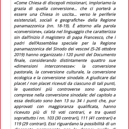
«Come Chiesa di discepoli missionari, imploriamo la
grazia di quella conversione… che ci porterà a
essere una Chiesa in uscita… verso le periferie
esistenziali, sociali e geografiche»
della Regione
panamazzonica (nn. 18-19). È attorno alla parola
«conversione»
, calata nel linguaggio che caratterizza
sin dall’inizio il magistero di papa Francesco, che i
padri dell’Assemblea speciale per la Regione
panamazzonica del Sinodo dei vescovi (5-26 ottobre
2019) hanno organizzato i 120 punti del
Documento
finale
, considerando distintamente quattro sue
«dimensioni interconnesse»
: la conversione
pastorale, la conversione culturale, la conversione
ecologica e la conversione sinodale. A giudicare dai
placet / non placet
ricevuti da ciascuno di tali punti,
le questioni più controverse sono appunto
comprese nella conversione sinodale: del capitolo a
essa dedicato sono ben 13 su 34 i punti che, pur
approvati con maggioranza qualificata, hanno
ricevuto più di 10 voti contrari, e tra questi
soprattutto i nn. 103 (30 contrari), 111 (41 contrari) e
119 (29 contrari). Essi riguardano la possibilità di un