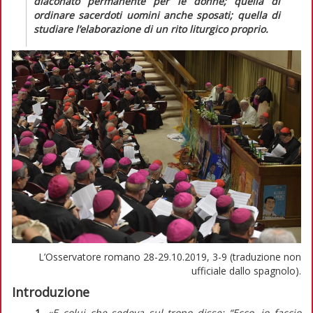
diaconato permanente per le donne; quella di
ordinare sacerdoti uomini anche sposati
;
quella di
studiare l’elaborazione di un rito liturgico proprio.
L’Osservatore romano 28-29.10.2019, 3-9 (traduzione non
ufficiale dallo spagnolo).
Introduzione
1.
«E colui che sedeva sul trono disse: “Ecco, io faccio