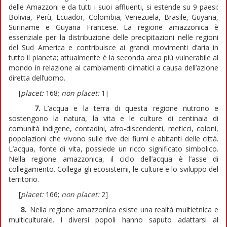
delle Amazzoni e da tutti i suoi affluenti, si estende su 9 paesi:
Bolivia, Perù, Ecuador, Colombia, Venezuela, Brasile, Guyana,
Suriname e Guyana Francese. La regione amazzonica è
essenziale per la distribuzione delle precipitazioni nelle regioni
del Sud America e contribuisce ai grandi movimenti d’aria in
tutto il pianeta; attualmente è la seconda area più vulnerabile al
mondo in relazione ai cambiamenti climatici a causa dell’azione
diretta dell’uomo.
[
placet:
168;
non placet:
1]
7.
L’acqua e la terra di questa regione nutrono e
sostengono la natura, la vita e le culture di centinaia di
comunità indigene, contadini, afro-discendenti, meticci, coloni,
popolazioni che vivono sulle rive dei fiumi e abitanti delle città.
L’acqua, fonte di vita, possiede un ricco significato simbolico.
Nella regione amazzonica, il ciclo dell’acqua è l’asse di
collegamento. Collega gli ecosistemi, le culture e lo sviluppo del
territorio.
[
placet:
166;
non placet:
2]
8.
Nella regione amazzonica esiste una realtà multietnica e
multiculturale. I diversi popoli hanno saputo adattarsi al