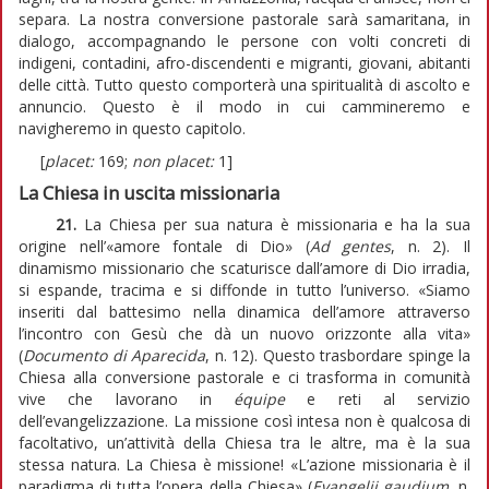
separa. La nostra conversione pastorale sarà samaritana, in
dialogo, accompagnando le persone con volti concreti di
indigeni, contadini, afro-discendenti e migranti, giovani, abitanti
delle città. Tutto questo comporterà una spiritualità di ascolto e
annuncio. Questo è il modo in cui cammineremo e
navigheremo in questo capitolo.
[
placet:
169;
non placet:
1]
La Chiesa in uscita missionaria
21.
La Chiesa per sua natura è missionaria e ha la sua
origine nell’«amore fontale di Dio» (
Ad gentes
, n. 2). Il
dinamismo missionario che scaturisce dall’amore di Dio irradia,
si espande, tracima e si diffonde in tutto l’universo. «Siamo
inseriti dal battesimo nella dinamica dell’amore attraverso
l’incontro con Gesù che dà un nuovo orizzonte alla vita»
(
Documento di Aparecida
, n. 12). Questo trasbordare spinge la
Chiesa alla conversione pastorale e ci trasforma in comunità
vive che lavorano in
équipe
e reti al servizio
dell’evangelizzazione. La missione così intesa non è qualcosa di
facoltativo, un’attività della Chiesa tra le altre, ma è la sua
stessa natura. La Chiesa è missione! «L’azione missionaria è il
paradigma di tutta l’opera della Chiesa» (
Evangelii gaudium
, n.