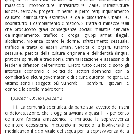
massiccio, monocolture, infrastrutture viarie, infrastrutture
idriche, ferrovie, progetti minerari e petroliferi); inquinamento
causato dall’industria estrattiva e dalle discariche urbane; e,
soprattutto, il cambiamento climatico. Si tratta di minacce reali
che producono gravi conseguenze sociali: malattie derivate
dall’inquinamento, traffico di droga, gruppi armati illegali,
alcolismo, violenza contro le donne, sfruttamento sessuale,
traffico e tratta di esseri umani, vendita di organi, turismo
sessuale, perdita della cultura originaria e dell’identità (lingua,
pratiche spirituali e tradizioni), criminalizzazione e assassinio di
leader e difensori del territorio. Dietro tutto questo ci sono gli
interessi economici e politici dei settori dominanti, con la
complicità di alcuni governatori e di alcune autorità indigene. Le
vittime sono i soggetti più vulnerabili, i bambini, i giovani, le
donne e la sorella madre terra.
[
placet:
163;
non placet:
3]
11.
La comunità scientifica, da parte sua, avverte dei rischi
di deforestazione, che a oggi si avvicina a quasi il 17 per cento
dell’intera foresta amazzonica, e minaccia la sopravvivenza
dell’intero ecosistema, mettendo in pericolo la biodiversità e
modificando il ciclo vitale dell’acqua per la sopravvivenza della