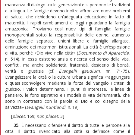
mancanza di dialogo tra le generazioni e si perdono le tradizioni
e la lingua. Le famiglie devono inoltre affrontare nuovi problemi
di salute, che richiedono un’adeguata educazione in fatto di
maternità. I rapidi cambiamenti di oggi riguardano la famiglia
amazzonica. Troviamo così nuovi tipi di famiglia: famiglie
monoparentali sotto la responsabilità delle donne, aumento
delle famiglie separate, unioni libere e famiglie allargate,
diminuzione dei matrimoni istituzionali. La città è un’esplosione
di vita, perché «Dio vive nella città» (
Documento di Aparecida
,
n. 514). In essa esistono ansia e ricerca del senso della vita,
conflitti, ma anche solidarietà, fraternità, desiderio di bontà,
verità e giustizia (cf.
Evangelii gaudium
, nn. 71-75).
Evangelizzare la città o la cultura urbana significa «raggiungere
e quasi sconvolgere mediante la forza del Vangelo i criteri di
giudizio, i valori determinanti, i punti di interesse, le linee di
pensiero, le fonti ispiratrici e i modelli di vita dell’umanità, che
sono in contrasto con la parola di Dio e col disegno della
salvezza» (
Evangelii nuntiandi
, n. 19).
[
placet:
169;
non placet:
3]
35.
È necessario difendere il diritto di tutte le persone alla
città. Il diritto rivendicato alla città si definisce come il