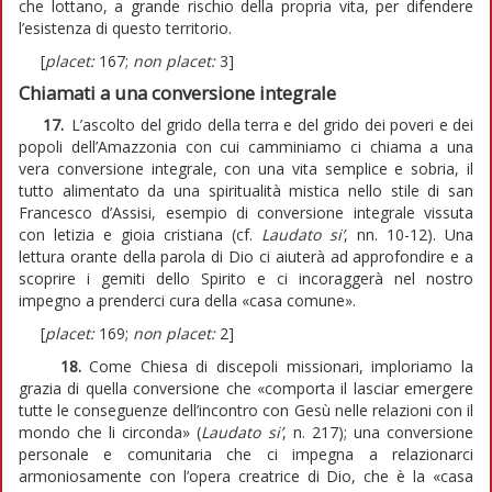
che lottano, a grande rischio della propria vita, per difendere
l’esistenza di questo territorio.
[
placet:
167;
non placet:
3]
Chiamati a una conversione integrale
17.
L’ascolto del grido della terra e del grido dei poveri e dei
popoli dell’Amazzonia con cui camminiamo ci chiama a una
vera conversione integrale, con una vita semplice e sobria, il
tutto alimentato da una spiritualità mistica nello stile di san
Francesco d’Assisi, esempio di conversione integrale vissuta
con letizia e gioia cristiana (cf.
Laudato si’
, nn. 10-12). Una
lettura orante della parola di Dio ci aiuterà ad approfondire e a
scoprire i gemiti dello Spirito e ci incoraggerà nel nostro
impegno a prenderci cura della «casa comune».
[
placet:
169;
non placet:
2]
18.
Come Chiesa di discepoli missionari, imploriamo la
grazia di quella conversione che «comporta il lasciar emergere
tutte le conseguenze dell’incontro con Gesù nelle relazioni con il
mondo che li circonda» (
Laudato si’
, n. 217); una conversione
personale e comunitaria che ci impegna a relazionarci
armoniosamente con l’opera creatrice di Dio, che è la «casa