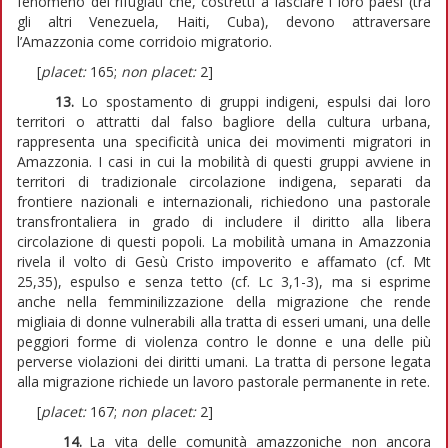
fenomeno dei rifugiati che, costretti a lasciare i loro paesi (tra
gli altri Venezuela, Haiti, Cuba), devono attraversare
l’Amazzonia come corridoio migratorio.
[
placet:
165;
non placet:
2]
13.
Lo spostamento di gruppi indigeni, espulsi dai loro
territori o attratti dal falso bagliore della cultura urbana,
rappresenta una specificità unica dei movimenti migratori in
Amazzonia. I casi in cui la mobilità di questi gruppi avviene in
territori di tradizionale circolazione indigena, separati da
frontiere nazionali e internazionali, richiedono una pastorale
transfrontaliera in grado di includere il diritto alla libera
circolazione di questi popoli. La mobilità umana in Amazzonia
rivela il volto di Gesù Cristo impoverito e affamato (cf. Mt
25,35), espulso e senza tetto (cf. Lc 3,1-3), ma si esprime
anche nella femminilizzazione della migrazione che rende
migliaia di donne vulnerabili alla tratta di esseri umani, una delle
peggiori forme di violenza contro le donne e una delle più
perverse violazioni dei diritti umani. La tratta di persone legata
alla migrazione richiede un lavoro pastorale permanente in rete.
[
placet:
167;
non placet:
2]
14.
La vita delle comunità amazzoniche non ancora