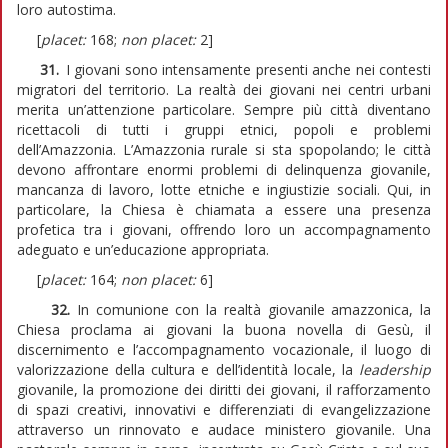
loro autostima.
[
placet:
168;
non placet:
2]
31.
I giovani sono intensamente presenti anche nei contesti
migratori del territorio. La realtà dei giovani nei centri urbani
merita un’attenzione particolare. Sempre più città diventano
ricettacoli di tutti i gruppi etnici, popoli e problemi
dell’Amazzonia. L’Amazzonia rurale si sta spopolando; le città
devono affrontare enormi problemi di delinquenza giovanile,
mancanza di lavoro, lotte etniche e ingiustizie sociali. Qui, in
particolare, la Chiesa è chiamata a essere una presenza
profetica tra i giovani, offrendo loro un accompagnamento
adeguato e un’educazione appropriata.
[
placet:
164;
non placet:
6]
32.
In comunione con la realtà giovanile amazzonica, la
Chiesa proclama ai giovani la buona novella di Gesù, il
discernimento e l’accompagnamento vocazionale, il luogo di
valorizzazione della cultura e dell’identità locale, la
leadership
giovanile, la promozione dei diritti dei giovani, il rafforzamento
di spazi creativi, innovativi e differenziati di evangelizzazione
attraverso un rinnovato e audace ministero giovanile. Una