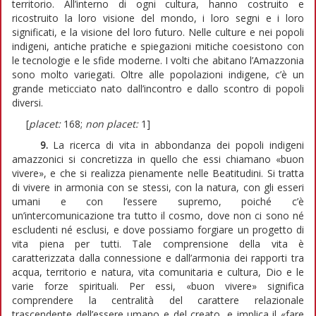
territorio. All’interno di ogni cultura, hanno costruito e
ricostruito la loro visione del mondo, i loro segni e i loro
significati, e la visione del loro futuro. Nelle culture e nei popoli
indigeni, antiche pratiche e spiegazioni mitiche coesistono con
le tecnologie e le sfide moderne. I volti che abitano l’Amazzonia
sono molto variegati. Oltre alle popolazioni indigene, c’è un
grande meticciato nato dall’incontro e dallo scontro di popoli
diversi.
[
placet:
168;
non placet:
1]
9.
La ricerca di vita in abbondanza dei popoli indigeni
amazzonici si concretizza in quello che essi chiamano «buon
vivere», e che si realizza pienamente nelle Beatitudini. Si tratta
di vivere in armonia con se stessi, con la natura, con gli esseri
umani e con l’essere supremo, poiché c’è
un’intercomunicazione tra tutto il cosmo, dove non ci sono né
escludenti né esclusi, e dove possiamo forgiare un progetto di
vita piena per tutti. Tale comprensione della vita è
caratterizzata dalla connessione e dall’armonia dei rapporti tra
acqua, territorio e natura, vita comunitaria e cultura, Dio e le
varie forze spirituali. Per essi, «buon vivere» significa
comprendere la centralità del carattere relazionale
trascendente dell’essere umano e del creato, e implica il «fare