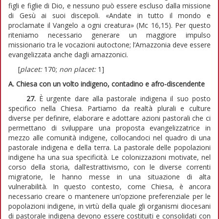
figli e figlie di Dio, e nessuno può essere escluso dalla missione
di Gesù ai suoi discepoli. «Andate in tutto il mondo e
proclamate il Vangelo a ogni creatura» (Mc 16,15). Per questo
riteniamo necessario generare un maggiore impulso
missionario tra le vocazioni autoctone; l’Amazzonia deve essere
evangelizzata anche dagli amazzonici.
[
placet:
170;
non placet:
1]
A. Chiesa con un volto indigeno, contadino e afro-discendente
27.
È urgente dare alla pastorale indigena il suo posto
specifico nella Chiesa. Partiamo da realtà plurali e culture
diverse per definire, elaborare e adottare azioni pastorali che ci
permettano di sviluppare una proposta evangelizzatrice in
mezzo alle comunità indigene, collocandoci nel quadro di una
pastorale indigena e della terra. La pastorale delle popolazioni
indigene ha una sua specificità. Le colonizzazioni motivate, nel
corso della storia, dall’estrattivismo, con le diverse correnti
migratorie, le hanno messe in una situazione di alta
vulnerabilità. In questo contesto, come Chiesa, è ancora
necessario creare o mantenere un’opzione preferenziale per le
popolazioni indigene, in virtù della quale gli organismi diocesani
di pastorale indigena devono essere costituiti e consolidati con