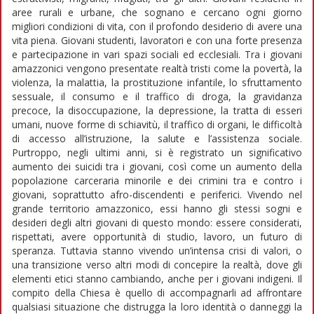
aree rurali e urbane, che sognano e cercano ogni giorno
migliori condizioni di vita, con il profondo desiderio di avere una
vita piena. Giovani studenti, lavoratori e con una forte presenza
e partecipazione in vari spazi sociali ed ecclesiali. Tra i giovani
amazzonici vengono presentate realtà tristi come la povertà, la
violenza, la malattia, la prostituzione infantile, lo sfruttamento
sessuale, il consumo e il traffico di droga, la gravidanza
precoce, la disoccupazione, la depressione, la tratta di esseri
umani, nuove forme di schiavitù, il traffico di organi, le difficoltà
di accesso all’istruzione, la salute e l’assistenza sociale.
Purtroppo, negli ultimi anni, si è registrato un significativo
aumento dei suicidi tra i giovani, così come un aumento della
popolazione carceraria minorile e dei crimini tra e contro i
giovani, soprattutto afro-discendenti e periferici. Vivendo nel
grande territorio amazzonico, essi hanno gli stessi sogni e
desideri degli altri giovani di questo mondo: essere considerati,
rispettati, avere opportunità di studio, lavoro, un futuro di
speranza. Tuttavia stanno vivendo un’intensa crisi di valori, o
una transizione verso altri modi di concepire la realtà, dove gli
elementi etici stanno cambiando, anche per i giovani indigeni. Il
compito della Chiesa è quello di accompagnarli ad affrontare
qualsiasi situazione che distrugga la loro identità o danneggi la