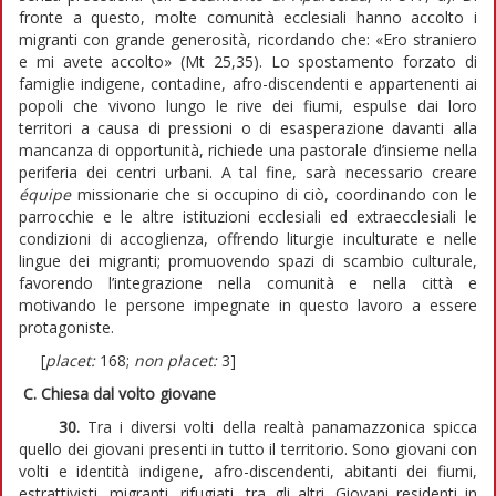
fronte a questo, molte comunità ecclesiali hanno accolto i
migranti con grande generosità, ricordando che: «Ero straniero
e mi avete accolto» (Mt 25,35). Lo spostamento forzato di
famiglie indigene, contadine, afro-discendenti e appartenenti ai
popoli che vivono lungo le rive dei fiumi, espulse dai loro
territori a causa di pressioni o di esasperazione davanti alla
mancanza di opportunità, richiede una pastorale d’insieme nella
periferia dei centri urbani. A tal fine, sarà necessario creare
équipe
missionarie che si occupino di ciò, coordinando con le
parrocchie e le altre istituzioni ecclesiali ed extraecclesiali le
condizioni di accoglienza, offrendo liturgie inculturate e nelle
lingue dei migranti; promuovendo spazi di scambio culturale,
favorendo l’integrazione nella comunità e nella città e
motivando le persone impegnate in questo lavoro a essere
protagoniste.
[
placet:
168;
non placet:
3]
C. Chiesa dal volto giovane
30.
Tra i diversi volti della realtà panamazzonica spicca
quello dei giovani presenti in tutto il territorio. Sono giovani con
volti e identità indigene, afro-discendenti, abitanti dei fiumi,
estrattivisti, migranti, rifugiati, tra gli altri. Giovani residenti in