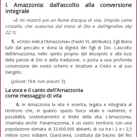
I. Amazzonia: dall’ascolto alla conversione
integrale
«E mi mostrò poi un fiume d’acqua di vita, limpido come
cristallo, che scaturiva dal trono di Dio e dall’Agnello» (Ap
22,1).
5.
«Cristo indica l’Amazzonia» (Paolo VI, attribuito). Egli libera
tutti dal peccato e dona la dignità dei figli di Dio. L’ascolto
dell’Amazzonia, nello spirito proprio del discepolo e alla luce
della parola di Dio e della tradizione, ci porta a una profonda
conversione dei nostri schemi e strutture a Cristo e al suo
Vangelo.
[
placet:
164;
non placet:
3]
La voce e il canto dell’Amazzonia
come messaggio di vita
6.
In Amazzonia la vita è inserita, legata e integrata al
territorio che, in quanto spazio fisico vitale e nutriente, è
possibilità, sostentamento e limite della vita. L’Amazzonia,
chiamata anche Panamazzonia, è un vasto territorio con una
popolazione stimata di 33.600.000 abitanti, di cui tra i 2 e i 2,5
milioni sono indigeni. Quest’area, costituita dal bacino del Rio