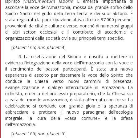
ispirato l’
Instrumentum laboris
. È emersa l’importanza di
ascoltare la voce dell’Amazzonia, mossa dal grande soffio dello
Spirito Santo nel grido della terra ferita e dei suoi abitanti. È
stata registrata la partecipazione attiva di oltre 87.000 persone,
provenienti da città e culture diverse, nonché di numerosi gruppi
di altri settori ecclesiali e il contributo di accademici e
organizzazioni della società civile sui principali temi specifici.
[
placet:
165;
non placet:
4]
4.
La celebrazione del Sinodo è riuscita a mettere in
evidenza l’integrazione della voce dell’Amazzonia con la voce e
il sentimento dei pastori partecipanti. È stata una nuova
esperienza di ascolto per discernere la voce dello Spirito che
conduce la Chiesa verso nuovi cammini di presenza,
evangelizzazione e dialogo interculturale in Amazzonia. La
richiesta, emersa nel processo preparatorio, che la Chiesa sia
alleata del mondo amazzonico, è stata affermata con forza. La
celebrazione si conclude con grande gioia e la speranza di
abbracciare e praticare il nuovo paradigma dell’ecologia
integrale, la cura della «casa comune» e la difesa
dell’Amazzonia.
[
placet:
165;
non placet:
5]