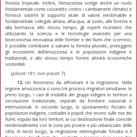
foresta tropicale. Inoltre, l’Amazzonia svolge anche un ruolo
fondamentale come cuscinetto contro i cambiamenti climatici e
fornisce sistemi di supporto vitale di valore inestimabile e
fondamentale collegati all’aria, all’acqua, al suolo, alle foreste e
alla biomassa. Allo stesso tempo, gli esperti ricordano che
utilizzando la scienza e le tecnologie avanzate per una
bioeconomia innovativa delle foreste e dei fiumi che scorrono,
è possibile contribuire a salvare la foresta pluviale, proteggere
gli ecosistemi dell’Amazzonia e le popolazioni indigene e
tradizionali, e allo stesso tempo fornire attività economiche
sostenibili.
[
placet:
161;
non placet:
7]
12.
Un fenomeno da affrontare è la migrazione. Nella
regione amazzonica ci sono tre processi migratori simultanei. In
primo luogo, i casi di mobilità dei gruppi indigeni in territori a
circolazione tradizionale, separati da frontiere nazionali e
internazionali. In secondo luogo, lo spostamento forzato di
popolazioni indigene, contadini e popoli che vivono sulle rive dei
fiumi, espulsi dai loro territori, la cui destinazione finale coincide
tendenzialmente con le zone più povere e più urbanizzate delle
città. In terzo luogo, la migrazione interregionale forzata e il