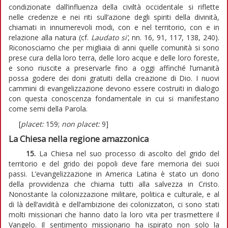
condizionate dall’influenza della civiltà occidentale si riflette
nelle credenze e nei riti sull’azione degli spiriti della divinità,
chiamati in innumerevoli modi, con e nel territorio, con e in
relazione alla natura (cf.
Laudato si’
, nn. 16, 91, 117, 138, 240).
Riconosciamo che per migliaia di anni quelle comunità si sono
prese cura della loro terra, delle loro acque e delle loro foreste,
e sono riuscite a preservarle fino a oggi affinché l’umanità
possa godere dei doni gratuiti della creazione di Dio. I nuovi
cammini di evangelizzazione devono essere costruiti in dialogo
con questa conoscenza fondamentale in cui si manifestano
come semi della Parola.
[
placet:
159;
non placet:
9]
La Chiesa nella regione amazzonica
15.
La Chiesa nel suo processo di ascolto del grido del
territorio e del grido dei popoli deve fare memoria dei suoi
passi. L’evangelizzazione in America Latina è stato un dono
della provvidenza che chiama tutti alla salvezza in Cristo.
Nonostante la colonizzazione militare, politica e culturale, e al
di là dell’avidità e dell’ambizione dei colonizzatori, ci sono stati
molti missionari che hanno dato la loro vita per trasmettere il
Vangelo. Il sentimento missionario ha ispirato non solo la