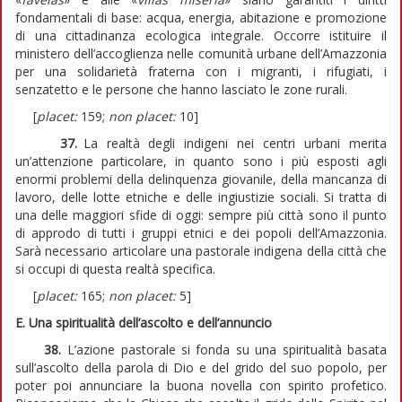
fondamentali di base: acqua, energia, abitazione e promozione
di una cittadinanza ecologica integrale. Occorre istituire il
ministero dell’accoglienza nelle comunità urbane dell’Amazzonia
per una solidarietà fraterna con i migranti, i rifugiati, i
senzatetto e le persone che hanno lasciato le zone rurali.
[
placet:
159;
non placet:
10]
37.
La realtà degli indigeni nei centri urbani merita
un’attenzione particolare, in quanto sono i più esposti agli
enormi problemi della delinquenza giovanile, della mancanza di
lavoro, delle lotte etniche e delle ingiustizie sociali. Si tratta di
una delle maggiori sfide di oggi: sempre più città sono il punto
di approdo di tutti i gruppi etnici e dei popoli dell’Amazzonia.
Sarà necessario articolare una pastorale indigena della città che
si occupi di questa realtà specifica.
[
placet:
165;
non placet:
5]
E. Una spiritualità dell’ascolto e dell’annuncio
38.
L’azione pastorale si fonda su una spiritualità basata
sull’ascolto della parola di Dio e del grido del suo popolo, per
poter poi annunciare la buona novella con spirito profetico.