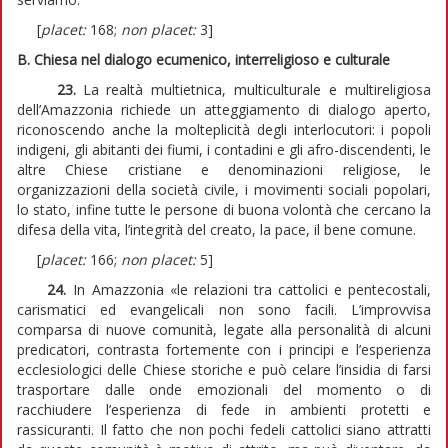
[
placet:
168;
non placet:
3]
B. Chiesa nel dialogo ecumenico, interreligioso e culturale
23.
La realtà multietnica, multiculturale e multireligiosa
dell’Amazzonia richiede un atteggiamento di dialogo aperto,
riconoscendo anche la molteplicità degli interlocutori: i popoli
indigeni, gli abitanti dei fiumi, i contadini e gli afro-discendenti, le
altre Chiese cristiane e denominazioni religiose, le
organizzazioni della società civile, i movimenti sociali popolari,
lo stato, infine tutte le persone di buona volontà che cercano la
difesa della vita, l’integrità del creato, la pace, il bene comune.
[
placet:
166;
non placet:
5]
24.
In Amazzonia «le relazioni tra cattolici e pentecostali,
carismatici ed evangelicali non sono facili. L’improvvisa
comparsa di nuove comunità, legate alla personalità di alcuni
predicatori, contrasta fortemente con i principi e l’esperienza
ecclesiologici delle Chiese storiche e può celare l’insidia di farsi
trasportare dalle onde emozionali del momento o di
racchiudere l’esperienza di fede in ambienti protetti e
rassicuranti. Il fatto che non pochi fedeli cattolici siano attratti