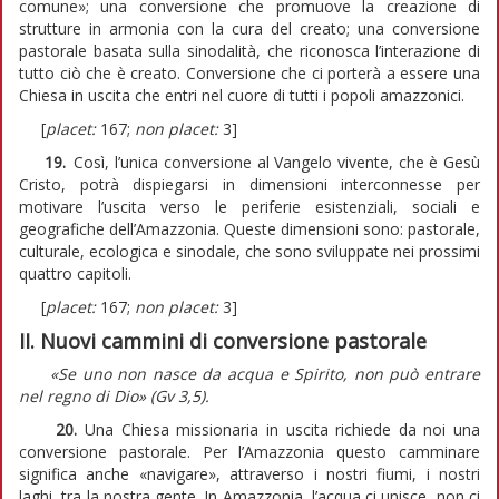
comune»; una conversione che promuove la creazione di
strutture in armonia con la cura del creato; una conversione
pastorale basata sulla sinodalità, che riconosca l’interazione di
tutto ciò che è creato. Conversione che ci porterà a essere una
Chiesa in uscita che entri nel cuore di tutti i popoli amazzonici.
[
placet:
167;
non placet:
3]
19.
Così, l’unica conversione al Vangelo vivente, che è Gesù
Cristo, potrà dispiegarsi in dimensioni interconnesse per
motivare l’uscita verso le periferie esistenziali, sociali e
geografiche dell’Amazzonia. Queste dimensioni sono: pastorale,
culturale, ecologica e sinodale, che sono sviluppate nei prossimi
quattro capitoli.
[
placet:
167;
non placet:
3]
II. Nuovi cammini di conversione pastorale
«Se uno non nasce da acqua e Spirito, non può entrare
nel regno di Dio» (Gv 3,5).
20.
Una Chiesa missionaria in uscita richiede da noi una
conversione pastorale. Per l’Amazzonia questo camminare
significa anche «navigare», attraverso i nostri fiumi, i nostri
laghi, tra la nostra gente. In Amazzonia, l’acqua ci unisce, non ci