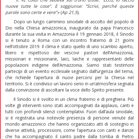
nuove tutte le cose”. E soggiunse: “Scrivi, perché queste
parole sono certe e vere”»
(
Ap
21,5
).
Dopo un lungo cammino sinodale di ascolto del popolo di
Dio nella Chiesa amazzonica, inaugurato da papa Francesco
durante la sua visita in Amazzonia il 19 gennaio 2018, il Sinodo
si è tenuto a Roma con un incontro fraterno di 21 giorni
nell’ottobre 2019. Il clima è stato quello di uno scambio aperto,
libero e rispettoso dei vescovi pastori dell’Amazzonia,
missionari e missionarie, laici, laiche e rappresentanti delle
popolazioni indigene dell’Amazzonia. Siamo stati testimoni
partecipi di un evento ecclesiale segnato dall’urgenza del tema,
che richiede l’apertura di nuovi percorsi per la Chiesa nel
territorio. Si è condiviso un lavoro serio in un’atmosfera segnata
dalla convinzione di ascoltare la voce dello Spirito presente.
Il Sinodo si è svolto in un clima fraterno e di preghiera. Più
volte gli interventi sono stati accompagnati da applausi, canti e
tutti con profondi silenzi contemplativi. Fuori dall’aula sinodale,
si è registrata una notevole presenza di persone venute dal
mondo amazzonico che hanno organizzato atti di sostegno in
diverse attività, processioni, come l’apertura con canti e danze
che ha accompagnato il santo padre dalla tomba di Pietro