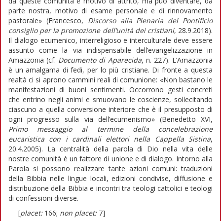
da queste comunità è motivo di attrito, ma può diventare, da
parte nostra, motivo di esame personale e di rinnovamento
pastorale» (Francesco,
Discorso alla Plenaria del Pontificio
consiglio per la promozione dell’unità dei cristiani
, 28.9.2018).
Il dialogo ecumenico, interreligioso e interculturale deve essere
assunto come la via indispensabile dell’evangelizzazione in
Amazzonia (cf.
Documento di Aparecida
, n. 227). L’Amazzonia
è un amalgama di fedi, per lo più cristiane. Di fronte a questa
realtà ci si aprono cammini reali di comunione: «Non bastano le
manifestazioni di buoni sentimenti. Occorrono gesti concreti
che entrino negli animi e smuovano le coscienze, sollecitando
ciascuno a quella conversione interiore che è il presupposto di
ogni progresso sulla via dell’ecumenismo» (Benedetto XVI,
Primo messaggio al termine della concelebrazione
eucaristica con i cardinali elettori nella Cappella Sistina
,
20.4.2005). La centralità della parola di Dio nella vita delle
nostre comunità è un fattore di unione e di dialogo. Intorno alla
Parola si possono realizzare tante azioni comuni: traduzioni
della Bibbia nelle lingue locali, edizioni condivise, diffusione e
distribuzione della Bibbia e incontri tra teologi cattolici e teologi
di confessioni diverse.
[
placet:
166;
non placet:
7]