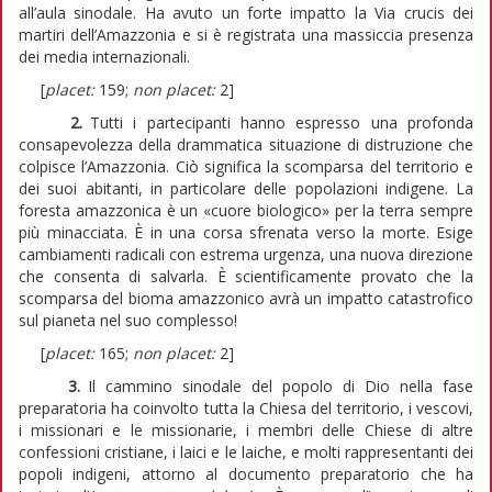
all’aula sinodale. Ha avuto un forte impatto la Via crucis dei
martiri dell’Amazzonia e si è registrata una massiccia presenza
dei media internazionali.
[
placet:
159;
non placet:
2]
2.
Tutti i partecipanti hanno espresso una profonda
consapevolezza della drammatica situazione di distruzione che
colpisce l’Amazzonia. Ciò significa la scomparsa del territorio e
dei suoi abitanti, in particolare delle popolazioni indigene. La
foresta amazzonica è un «cuore biologico» per la terra sempre
più minacciata. È in una corsa sfrenata verso la morte. Esige
cambiamenti radicali con estrema urgenza, una nuova direzione
che consenta di salvarla. È scientificamente provato che la
scomparsa del bioma amazzonico avrà un impatto catastrofico
sul pianeta nel suo complesso!
[
placet:
165;
non placet:
2]
3.
Il cammino sinodale del popolo di Dio nella fase
preparatoria ha coinvolto tutta la Chiesa del territorio, i vescovi,
i missionari e le missionarie, i membri delle Chiese di altre
confessioni cristiane, i laici e le laiche, e molti rappresentanti dei
popoli indigeni, attorno al documento preparatorio che ha