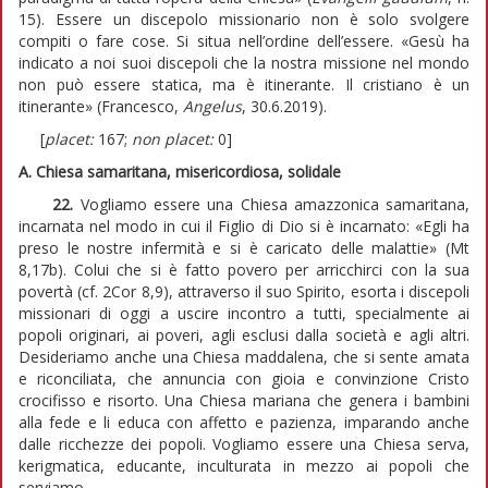
15). Essere un discepolo missionario non è solo svolgere
compiti o fare cose. Si situa nell’ordine dell’essere. «Gesù ha
indicato a noi suoi discepoli che la nostra missione nel mondo
non può essere statica, ma è itinerante. Il cristiano è un
itinerante» (Francesco,
Angelus
, 30.6.2019).
[
placet:
167;
non placet:
0]
A. Chiesa samaritana, misericordiosa, solidale
22.
Vogliamo essere una Chiesa amazzonica samaritana,
incarnata nel modo in cui il Figlio di Dio si è incarnato: «Egli ha
preso le nostre infermità e si è caricato delle malattie» (Mt
8,17b). Colui che si è fatto povero per arricchirci con la sua
povertà (cf. 2Cor 8,9), attraverso il suo Spirito, esorta i discepoli
missionari di oggi a uscire incontro a tutti, specialmente ai
popoli originari, ai poveri, agli esclusi dalla società e agli altri.
Desideriamo anche una Chiesa maddalena, che si sente amata
e riconciliata, che annuncia con gioia e convinzione Cristo
crocifisso e risorto. Una Chiesa mariana che genera i bambini
alla fede e li educa con affetto e pazienza, imparando anche
dalle ricchezze dei popoli. Vogliamo essere una Chiesa serva,
kerigmatica, educante, inculturata in mezzo ai popoli che
serviamo.