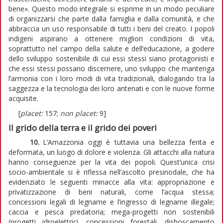
bene». Questo modo integrale si esprime in un modo peculiare
di organizzarsi che parte dalla famiglia e dalla comunità, e che
abbraccia un uso responsabile di tutti i beni del creato. I popoli
indigeni aspirano a ottenere migliori condizioni di vita,
soprattutto nel campo della salute e dell’educazione, a godere
dello sviluppo sostenibile di cui essi stessi siano protagonisti e
che essi stessi possano discernere, uno sviluppo che mantenga
l’armonia con i loro modi di vita tradizionali, dialogando tra la
saggezza e la tecnologia dei loro antenati e con le nuove forme
acquisite.
[
placet:
157;
non placet:
9]
Il grido della terra e il grido dei poveri
10.
L’Amazzonia oggi è tuttavia una bellezza ferita e
deformata, un luogo di dolore e violenza. Gli attacchi alla natura
hanno conseguenze per la vita dei popoli. Quest’unica crisi
socio-ambientale si è riflessa nell’ascolto presinodale, che ha
evidenziato le seguenti minacce alla vita: appropriazione e
privatizzazione di beni naturali, come l’acqua stessa;
concessioni legali di legname e l’ingresso di legname illegale;
caccia e pesca predatoria; mega-progetti non sostenibili
(progetti idroelettrici, concessioni forestali, disboscamento