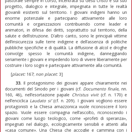
pastorale sempre in corso, incentrata su Gesù Cristo e sul suo
progetto, dialogico e integrale, impegnata in tutte le realtà
giovanili esistenti sul territorio. I giovani indigeni hanno un
enorme potenziale e partecipano attivamente alle loro
comunità e organizzazioni contribuendo come leader e
animatori, in difesa dei diritti, soprattutto sul territorio, della
salute e dell’istruzione. D’altro canto, sono le principali vittime
dell’insicurezza sulle terre indigene e dell’assenza di politiche
pubbliche specifiche e di qualità. La diffusione di alcol e droghe
coinvolge spesso le comunità indigene, danneggiando
seriamente i giovani e impedendo loro di vivere liberamente per
costruire i loro sogni e partecipare attivamente alla comunità.
[
placet:
167;
non placet:
3]
33.
Il protagonismo dei giovani appare chiaramente nei
documenti del Sinodo per i giovani (cf.
Documento finale
, nn.
160, 46), nell’esortazione papale
Christus vivit
(cf. n. 170) e
nell’enciclica
Laudato si’
(cf. n. 209). I giovani vogliono essere
protagonisti e la Chiesa amazzonica vuole riconoscere il loro
spazio. Vuole essere compagna nell’ascolto, riconoscendo i
giovani come luogo teologico, come «profeti di speranza»,
impegnati nel dialogo, ecologicamente sensibili e attenti alla
«casa comune». Una Chiesa che accoglie e cammina con i