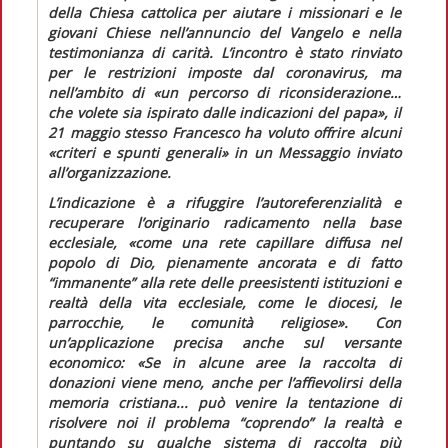
della Chiesa cattolica per aiutare i missionari e le
giovani Chiese nell’annuncio del Vangelo e nella
testimonianza di carità. L’incontro è stato rinviato
per le restrizioni imposte dal coronavirus, ma
nell’ambito di
«un percorso di riconsiderazione…
che volete sia ispirato dalle indicazioni del papa»,
il
21 maggio stesso Francesco ha voluto offrire alcuni
«criteri e spunti generali»
in un
Messaggio
inviato
all’organizzazione.
L’indicazione è a rifuggire l’autoreferenzialità e
recuperare l’originario radicamento nella base
ecclesiale,
«come una rete capillare diffusa nel
popolo di Dio, pienamente ancorata e di fatto
“immanente” alla rete delle preesistenti istituzioni e
realtà della vita ecclesiale, come le diocesi, le
parrocchie, le comunità religiose».
Con
un’applicazione precisa anche sul versante
economico:
«Se in alcune aree la raccolta di
donazioni viene meno, anche per l’affievolirsi della
memoria cristiana... può venire la tentazione di
risolvere noi il problema “coprendo” la realtà e
puntando su qualche sistema di raccolta più