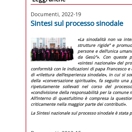
Documenti, 2022-19
Sintesi sul processo sinodale
«La
sinodalità
non
va
inte
strutture
rigide” e promuov
persone e dell’unica umanit
da Gesù”».
Con queste par
«sintesi nazionale» del pro
conformità con le indicazioni di papa Francesco e 
di «rilettura dell’esperienza sinodale», in cui si s
della «conversazione spirituale», fa seguito una
ripetutamente
sollevati nel corso del process
«condivisione della responsabilità per la comune mi
All’interno di quest’ultimo è compresa la questi
criticamente nella maggior parte dei contributi».
La
Sintesi nazionale sul processo sinodale
è stata 