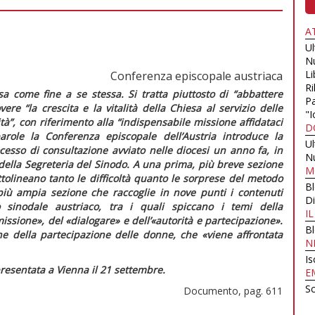
A
U
N
Li
Conferenza episcopale austriaca
Ri
sa
come fine
a
se stessa.
Si
tratta
piuttosto
di
“
abbattere
Pa
ere “la crescita e la vitalità della Chiesa al servizio delle
"I
à”, con riferimento alla “indispensabile missione affidataci
D
ole la Conferenza episcopale dell’Austria introduce la
U
cesso di consultazione avviato nelle diocesi un anno fa, in
N
della Segreteria del Sinodo. A una prima, più breve sezione
M
ottolineano tanto le difficoltà quanto le sorprese del metodo
B
 più ampia sezione che raccoglie in nove punti i contenuti
Di
o sinodale austriaco, tra i quali spiccano i temi della
I
ssione», del «dialogare» e dell’«autorità e partecipazione».
B
one della partecipazione delle donne, che
«viene affrontata
N
Is
presentata a Vienna il 21 settembre.
E
Sc
Documento, pag. 611