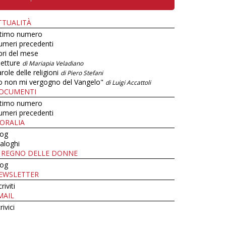
TTUALITÀ
ltimo numero
umeri precedenti
bri del mese
letture
di Mariapia Veladiano
role delle religioni
di Piero Stefani
o non mi vergogno del Vangelo"
di Luigi Accattoli
OCUMENTI
ltimo numero
umeri precedenti
ORALIA
log
aloghi
L REGNO DELLE DONNE
log
EWSLETTER
criviti
MAIL
rivici