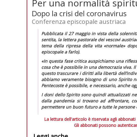
Per una normalità spiri
Dopo la crisi del coronavirus
Conferenza episcopale austriaca
Pubblicata il 27 maggio in vista della solenn
sentita, la lettera pastorale dei vescovi austria
tema della ripresa della vita «normale» dopo
episcopale a farlo).
«In questa fase critica auspichiamo una rifless
cosa che è possibile in una democrazia viva. Il
questo trascurare i diritti alla libertà dell’i
abbiamo veramente bisogno di uno Spirito nu
Pentecoste è possibile, e necessario, anche og
I doni dello Spirito sono quindi attualizzati ne
dalla pandemia si trovano ad affrontare, co
permettere un buon futuro a tutte le persone c
La lettura dell'articolo è riservata agli abbonati
Gli abbonati possono autenticar
Leggi anche