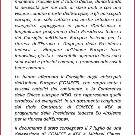
momento cruciale per il futuro dell’UE, dimostrando
la necessità per noi tutti di stare uniti e con una
visione comune e forte dell’Europa
», e gli episcopati
europei, non solo cattolici ma anche ortodossi ed
evangelici, appoggiano in pieno «
l’ambizioso e
lungimirante programma della Presidenza tedesca
del Consiglio dell’Unione Europea
Insieme per la
ripresa dell’Europa
e l’impegno della Presidenza
tedesca a sviluppare un’Unione Europea forte,
innovativa, giusta e sostenibile agendo in linea con i
suoi valori e principi comuni, e promuovendo così il
bene comune».
Lo hanno affermato il Consiglio degli episcopati
dell’Unione Europea (COMECE), che rappresenta i
vescovi cattolici del continente, e la Conferenza
delle Chiese europee (KEK), che rappresenta quelli
ortodossi ed evangelici, in un documento congiunto
dal titolo
Contributo di COMECE e KEK al
programma della Presidenza tedesca EU «Insieme
per la ripresa dell’Europa».
Il documento è stato consegnato il 7 luglio da una
delegazione di COMECE e KEK a Michael Clauss,