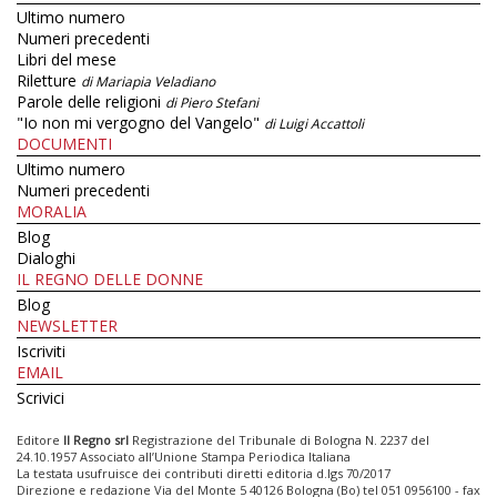
Ultimo numero
Numeri precedenti
Libri del mese
Riletture
di Mariapia Veladiano
Parole delle religioni
di Piero Stefani
"Io non mi vergogno del Vangelo"
di Luigi Accattoli
DOCUMENTI
Ultimo numero
Numeri precedenti
MORALIA
Blog
Dialoghi
IL REGNO DELLE DONNE
Blog
NEWSLETTER
Iscriviti
EMAIL
Scrivici
Editore
Il Regno srl
Registrazione del Tribunale di Bologna N. 2237 del
24.10.1957 Associato all’Unione Stampa Periodica Italiana
La testata usufruisce dei contributi diretti editoria d.lgs 70/2017
Direzione e redazione Via del Monte 5 40126 Bologna (Bo) tel 051 0956100 - fax