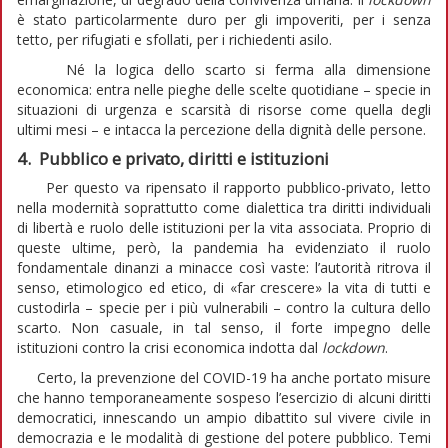
è stato particolarmente duro per gli impoveriti, per i senza
tetto, per rifugiati e sfollati, per i richiedenti asilo.
Né la logica dello scarto si ferma alla dimensione
economica: entra nelle pieghe delle scelte quotidiane – specie in
situazioni di urgenza e scarsità di risorse come quella degli
ultimi mesi – e intacca la percezione della dignità delle persone.
4. Pubblico e privato, diritti e istituzioni
Per questo va ripensato il rapporto pubblico-privato, letto
nella modernità soprattutto come dialettica tra diritti individuali
di libertà e ruolo delle istituzioni per la vita associata. Proprio di
queste ultime, però, la pandemia ha evidenziato il ruolo
fondamentale dinanzi a minacce così vaste: l’autorità ritrova il
senso, etimologico ed etico, di «far crescere» la vita di tutti e
custodirla – specie per i più vulnerabili – contro la cultura dello
scarto. Non casuale, in tal senso, il forte impegno delle
istituzioni contro la crisi economica indotta dal
lockdown
.
Certo, la prevenzione del COVID-19 ha anche portato misure
che hanno temporaneamente sospeso l’esercizio di alcuni diritti
democratici, innescando un ampio dibattito sul vivere civile in
democrazia e le modalità di gestione del potere pubblico. Temi