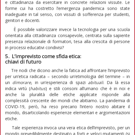
e cittadinanza da esercitare in concrete relazioni vissute. Le
forme cui ha costretto l’emergenza pandemica sono state
inadeguate in tal senso, con vissuti di sofferenza per studenti,
genitori e docenti.
È possibile valorizzare invece la tecnologia per una scuola
orientata alla cittadinanza consapevole, centrata sulla sapiente
presenza relazionale di formatori, tesa alla crescita di persone
in processi educativi condivisi?
5. L’imprevisto come sfida etica:
chiavi di futuro
Tre nodi che dicono anche la fatica ad affrontare l’imprevisto
per un’etica radicata – secondo un’etimologia del termine – in
un
dimorare
, in un’esperienza di spazi
abituali
. Da là essa
indica virtù (
habitus
) e stili consoni all’umano che è in noi e
anche la pluralità delle etiche applicate risponde alla
complessità crescente dei mondi che abitiamo. La pandemia di
COVID-19, però, ha reso precario l’intero nostro abitare il
mondo, disarticolando esperienze elementari e argomentazioni
etiche.
Tale esperienza invoca una vera etica dell’imprevisto, per un
mondo prevedibilmente destinato a forti e veloci mutamenti (si