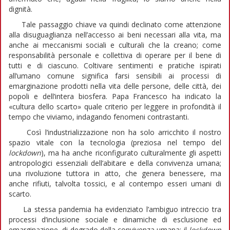
dignità.
Tale passaggio chiave va quindi declinato come attenzione
alla disuguaglianza nell’accesso ai beni necessari alla vita, ma
anche ai meccanismi sociali e culturali che la creano; come
responsabilità personale e collettiva di operare per il bene di
tutti e di ciascuno. Coltivare sentimenti e pratiche ispirati
all’umano comune significa farsi sensibili ai processi di
emarginazione prodotti nella vita delle persone, delle città, dei
popoli e dell’intera biosfera. Papa Francesco ha indicato la
«cultura dello scarto» quale criterio per leggere in profondità il
tempo che viviamo, indagando fenomeni contrastanti.
Così l’industrializzazione non ha solo arricchito il nostro
spazio vitale con la tecnologia (preziosa nel tempo del
lockdown
), ma ha anche riconfigurato culturalmente gli aspetti
antropologici essenziali dell’abitare e della convivenza umana;
una rivoluzione tuttora in atto, che genera benessere, ma
anche rifiuti, talvolta tossici, e al contempo esseri umani di
scarto.
La stessa pandemia ha evidenziato l’ambiguo intreccio tra
processi d’inclusione sociale e dinamiche di esclusione ed
emarginazione, di degrado della convivenza umana: il
lockdown