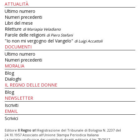
ATTUALITÀ
Ultimo numero
Numeri precedenti
Libri del mese
Riletture
di Mariapia Veladiano
Parole delle religioni
di Piero Stefani
"Io non mi vergogno del Vangelo"
di Luigi Accattoli
DOCUMENTI
Ultimo numero
Numeri precedenti
MORALIA
Blog
Dialoghi
IL REGNO DELLE DONNE
Blog
NEWSLETTER
Iscriviti
EMAIL
Scrivici
Editore
Il Regno srl
Registrazione del Tribunale di Bologna N. 2237 del
24.10.1957 Associato all’Unione Stampa Periodica Italiana
La testata usufruisce dei contributi diretti editoria d.lgs 70/2017