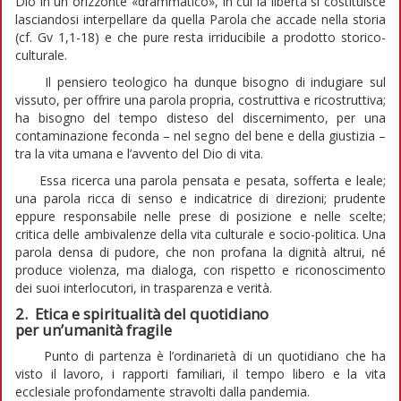
Dio in un orizzonte «drammatico», in cui la libertà si costituisce
lasciandosi interpellare da quella Parola che accade nella storia
(cf. Gv 1,1-18) e che pure resta irriducibile a prodotto storico-
culturale.
Il pensiero teologico ha dunque bisogno di indugiare sul
vissuto, per offrire una parola propria, costruttiva e ricostruttiva;
ha bisogno del tempo disteso del discernimento, per una
contaminazione feconda – nel segno del bene e della giustizia –
tra la vita umana e l’avvento del Dio di vita.
Essa ricerca una parola pensata e pesata, sofferta e leale;
una parola ricca di senso e indicatrice di direzioni; prudente
eppure responsabile nelle prese di posizione e nelle scelte;
critica delle ambivalenze della vita culturale e socio-politica. Una
parola densa di pudore, che non profana la dignità altrui, né
produce violenza, ma dialoga, con rispetto e riconoscimento
dei suoi interlocutori, in trasparenza e verità.
2. Etica e spiritualità del quotidiano
per un’umanità fragile
Punto di partenza è l’ordinarietà di un quotidiano che ha
visto il lavoro, i rapporti familiari, il tempo libero e la vita
ecclesiale profondamente stravolti dalla pandemia.