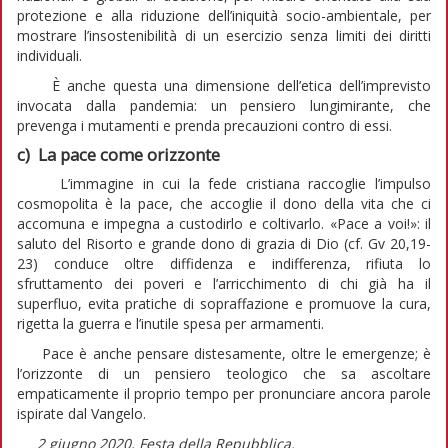
protezione e alla riduzione dell’iniquità socio-ambientale, per
mostrare l’insostenibilità di un esercizio senza limiti dei diritti
individuali.
È anche questa una dimensione dell’etica dell’imprevisto
invocata dalla pandemia: un pensiero lungimirante, che
prevenga i mutamenti e prenda precauzioni contro di essi.
c) La pace come orizzonte
L’immagine in cui la fede cristiana raccoglie l’impulso
cosmopolita è la pace, che accoglie il dono della vita che ci
accomuna e impegna a custodirlo e coltivarlo. «Pace a voi!»: il
saluto del Risorto e grande dono di grazia di Dio (cf. Gv 20,19-
23) conduce oltre diffidenza e indifferenza, rifiuta lo
sfruttamento dei poveri e l’arricchimento di chi già ha il
superfluo, evita pratiche di sopraffazione e promuove la cura,
rigetta la guerra e l’inutile spesa per armamenti.
Pace è anche pensare distesamente, oltre le emergenze; è
l’orizzonte di un pensiero teologico che sa ascoltare
empaticamente il proprio tempo per pronunciare ancora parole
ispirate dal Vangelo.
2 giugno 2020, Festa della Repubblica.