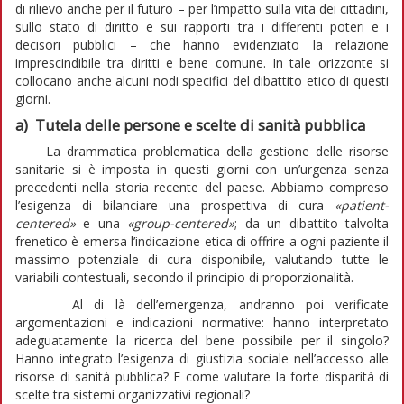
di rilievo anche per il futuro – per l’impatto sulla vita dei cittadini,
sullo stato di diritto e sui rapporti tra i differenti poteri e i
decisori pubblici – che hanno evidenziato la relazione
imprescindibile tra diritti e bene comune. In tale orizzonte si
collocano anche alcuni nodi specifici del dibattito etico di questi
giorni.
a) Tutela delle persone e scelte di sanità pubblica
La drammatica problematica della gestione delle risorse
sanitarie si è imposta in questi giorni con un’urgenza senza
precedenti nella storia recente del paese. Abbiamo compreso
l’esigenza di bilanciare una prospettiva di cura
«patient-
centered»
e una
«group-centered»
; da un dibattito talvolta
frenetico è emersa l’indicazione etica di offrire a ogni paziente il
massimo potenziale di cura disponibile, valutando tutte le
variabili contestuali, secondo il principio di proporzionalità.
Al di là dell’emergenza, andranno poi verificate
argomentazioni e indicazioni normative: hanno interpretato
adeguatamente la ricerca del bene possibile per il singolo?
Hanno integrato l’esigenza di giustizia sociale nell’accesso alle
risorse di sanità pubblica? E come valutare la forte disparità di
scelte tra sistemi organizzativi regionali?