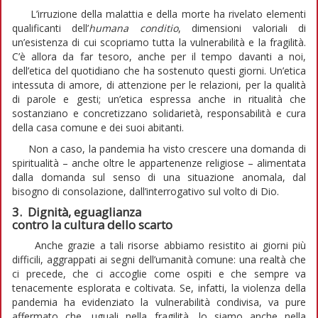
L’irruzione della malattia e della morte ha rivelato elementi
qualificanti dell’
humana conditio
, dimensioni valoriali di
un’esistenza di cui scopriamo tutta la vulnerabilità e la fragilità.
C’è allora da far tesoro, anche per il tempo davanti a noi,
dell’etica del quotidiano che ha sostenuto questi giorni. Un’etica
intessuta di amore, di attenzione per le relazioni, per la qualità
di parole e gesti; un’etica espressa anche in ritualità che
sostanziano e concretizzano solidarietà, responsabilità e cura
della casa comune e dei suoi abitanti.
Non a caso, la pandemia ha visto crescere una domanda di
spiritualità – anche oltre le appartenenze religiose – alimentata
dalla domanda sul senso di una situazione anomala, dal
bisogno di consolazione, dall’interrogativo sul volto di Dio.
3. Dignità, eguaglianza
contro la cultura dello scarto
Anche grazie a tali risorse abbiamo resistito ai giorni più
difficili, aggrappati ai segni dell’umanità comune: una realtà che
ci precede, che ci accoglie come ospiti e che sempre va
tenacemente esplorata e coltivata. Se, infatti, la violenza della
pandemia ha evidenziato la vulnerabilità condivisa, va pure
affermato che, uguali nella fragilità, lo siamo anche nella