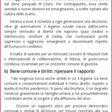
dal dono pasquale di Cristo. Per contrappunto, essa rende
sensibili a nuove divisioni ed emarginazioni, a scelte ispirate alla
cultura dello scarto.
Dinanzi a esse è richiesta a ogni generazione una decisione,
oltre gli automatismi: il legame sociale nasce dall’incontro
sempre rinnovato di libertà che riaprono spazi creativi e
ridefiniscono strutture di tutela, che contrastano profili
oppressivi e aggressivi, emarginanti e discriminanti rispetto
all’
humanum
condiviso.
Si tratta di operare per un rinnovato tessuto di relazioni civili
e internazionali di collaborazione, di fiducia, di
governance
condivisa, essenziale per un orizzonte comune di giustizia.
b) Bene comune e diritti: ripensare il rapporto
Tale esigenza tocca anche ambiti in cui il legame tra bene
comune e comportamenti individuali è meno diretto rispetto a
quella di rischio pandemico. Si pensi alla biosfera, il cui degrado
minaccia gravemente la famiglia umana e ha presumibilmente
contribuito anche al sorgere e alla diffusione del virus.
Occorre un supporto etico per processi democratici
nazionali e globali di decisione, per misure orientate alla sua