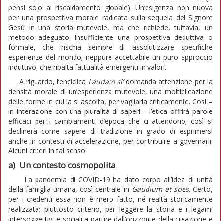
pensi solo al riscaldamento globale). Un’esigenza non nuova
per una prospettiva morale radicata sulla sequela del Signore
Gesù in una storia mutevole, ma che richiede, tuttavia, un
metodo adeguato. Insufficiente una prospettiva deduttiva o
formale, che rischia sempre di assolutizzare specifiche
esperienze del mondo; neppure accettabile un puro approccio
induttivo, che ribalta fattualità emergenti in valori.
A riguardo, l’enciclica
Laudato si’
domanda attenzione per la
densità morale di un’esperienza mutevole, una moltiplicazione
delle forme in cui la si ascolta, per vagliarla criticamente. Così –
in interazione con una pluralità di saperi – l’etica offrirà parole
efficaci per i cambiamenti d’epoca che ci attendono; così si
declinerà come sapere di tradizione in grado di esprimersi
anche in contesti di accelerazione, per contribuire a governarli.
Alcuni criteri in tal senso:
a) Un contesto cosmopolita
La pandemia di COVID-19 ha dato corpo all’idea di unità
della famiglia umana, così centrale in
Gaudium et spes
. Certo,
per i credenti essa non è mero fatto, né realtà storicamente
realizzata; piuttosto criterio, per leggere la storia e i legami
intersoggettivi e sociali a partire dall’orizzonte della creazione e