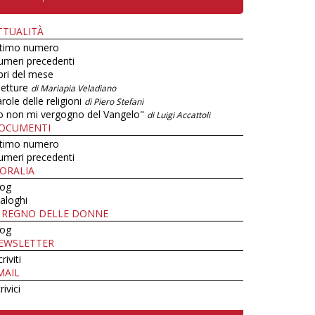
TTUALITÀ
ltimo numero
umeri precedenti
bri del mese
letture
di Mariapia Veladiano
role delle religioni
di Piero Stefani
o non mi vergogno del Vangelo"
di Luigi Accattoli
OCUMENTI
ltimo numero
umeri precedenti
ORALIA
log
aloghi
L REGNO DELLE DONNE
log
EWSLETTER
criviti
MAIL
rivici