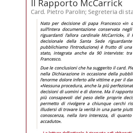
Il Rapporto McCarrick
Card. Pietro Parolin; Segreteria di st
Nato per decisione di papa Francesco
«in d
sull’intera documentazione conservata negli 
riguardanti l’allora cardinale McCarrick»
, il
decisionale della Santa Sede riguardante
pubblichiamo l’introduzione) è frutto di un
stato, integrata anche da 90 interviste: t
Francesco.
Due le conclusioni che ha suggerito il card. Pi
nella
Dichiarazione
in occasione della pubbl
l’enorme dolore inferto alle vittime e per il d
«Nessuna procedura, anche la più perfezionata,
decisioni di uomini e di donne. Ma il rapporto 
più consapevoli del peso delle proprie decis
permetto di rivolgere a chiunque cerchi ri
illudersi di trovare la verità in una parte piut
conoscenza, nella loro interezza, di quanto
accaduto».