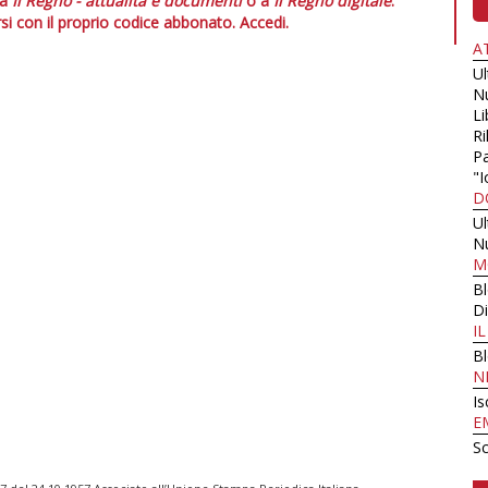
 a
Il Regno - attualità e documenti
o a
Il Regno digitale
.
si con il proprio codice abbonato.
Accedi.
A
U
N
Li
Ri
Pa
"I
D
U
N
M
B
Di
I
B
N
Is
E
Sc