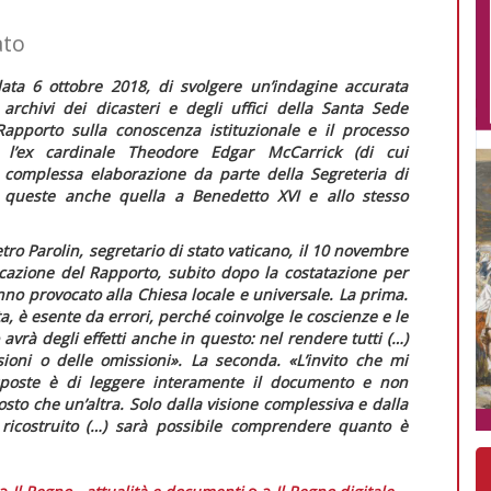
ato
ata 6 ottobre 2018, di svolgere un’indagine accurata
archivi dei dicasteri e degli uffici della Santa Sede
Rapporto sulla conoscenza istituzionale e il processo
 l’ex cardinale Theodore Edgar McCarrick
(di cui
a complessa elaborazione da parte della Segreteria di
ra queste anche quella a Benedetto XVI e allo stesso
etro Parolin, segretario di stato vaticano, il 10 novembre
icazione del
Rapporto
, subito dopo la costatazione per
anno provocato alla Chiesa locale e universale. La prima.
 è esente da errori, perché coinvolge le coscienze e le
avrà degli effetti anche in questo: nel rendere tutti (…)
ioni o delle omissioni»
. La seconda.
«L’invito che mi
sposte è di leggere interamente il documento e non
tosto che un’altra. Solo dalla visione complessiva e dalla
 ricostruito (…) sarà possibile comprendere quanto è