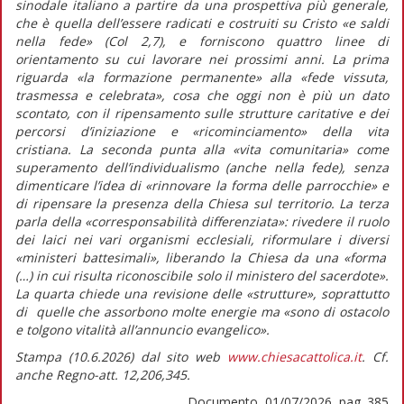
sinodale italiano a partire da una prospettiva più generale,
che è quella dell’essere radicati e costruiti su Cristo «e saldi
nella fede» (Col 2,7), e forniscono quattro linee di
orientamento su cui lavorare nei prossimi anni. La prima
riguarda
«la formazione permanente»
alla
«fede vissuta,
trasmessa e celebrata»,
cosa che oggi non è più un dato
scontato, con il ripensamento sulle strutture caritative e dei
percorsi d’iniziazione e «ricominciamento» della vita
cristiana. La seconda punta alla
«vita comunitaria»
come
superamento dell’individualismo (anche nella fede), senza
dimenticare l’idea di
«rinnovare la forma delle parrocchie»
e
di ripensare la presenza della Chiesa sul territorio. La terza
parla della
«corresponsabilità differenziata»
: rivedere il ruolo
dei laici nei vari organismi ecclesiali, riformulare i diversi
«ministeri battesimali»,
liberando la Chiesa da una
«forma
(…) in cui risulta riconoscibile solo il ministero del sacerdote».
La quarta chiede una revisione delle «strutture», soprattutto
di quelle che assorbono molte energie ma
«sono di ostacolo
e tolgono vitalità all’annuncio evangelico».
Stampa (10.6.2026) dal sito web
www.chiesacattolica.it
. Cf.
anche Regno-att. 12,206,345.
Documento, 01/07/2026, pag. 385