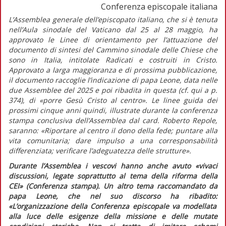
Conferenza episcopale italiana
L’Assemblea generale dell’episcopato italiano, che si è tenuta
nell’Aula sinodale del Vaticano dal 25 al 28 maggio, ha
approvato le
Linee di orientamento per l’attuazione del
documento di sintesi del Cammino sinodale delle Chiese che
sono in Italia,
intitolate
Radicati e costruiti in Cristo.
Approvato a larga maggioranza e di prossima pubblicazione,
il documento raccoglie l’indicazione di papa Leone, data nelle
due Assemblee del 2025 e poi ribadita in questa (cf.
qui
a p.
374), di
«porre Gesù Cristo al centro»
. Le linee guida dei
prossimi cinque anni quindi, illustrate durante la conferenza
stampa conclusiva dell’Assemblea dal card. Roberto Repole,
saranno:
«Riportare al centro il dono della fede; puntare alla
vita comunitaria; dare impulso a una corresponsabilità
differenziata; verificare l’adeguatezza delle strutture».
Durante l’Assemblea i vescovi hanno anche avuto
«vivaci
discussioni, legate soprattutto al tema della riforma della
CEI»
(Conferenza stampa). Un altro tema raccomandato da
papa Leone, che nel suo discorso ha ribadito:
«L’organizzazione della Conferenza episcopale va modellata
alla luce delle esigenze della missione e delle mutate