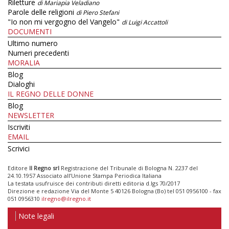
Riletture
di Mariapia Veladiano
Parole delle religioni
di Piero Stefani
"Io non mi vergogno del Vangelo"
di Luigi Accattoli
DOCUMENTI
Ultimo numero
Numeri precedenti
MORALIA
Blog
Dialoghi
IL REGNO DELLE DONNE
Blog
NEWSLETTER
Iscriviti
EMAIL
Scrivici
Editore
Il Regno srl
Registrazione del Tribunale di Bologna N. 2237 del
24.10.1957 Associato all’Unione Stampa Periodica Italiana
La testata usufruisce dei contributi diretti editoria d.lgs 70/2017
Direzione e redazione Via del Monte 5 40126 Bologna (Bo) tel 051 0956100 - fax
051 0956310
ilregno@ilregno.it
Note legali