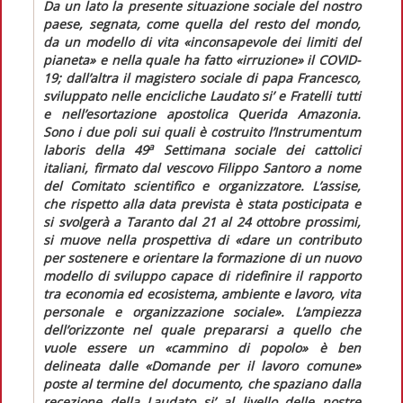
Da un lato la presente situazione sociale del nostro
paese, segnata, come quella del resto del mondo,
da un modello di vita «
inconsapevole dei limiti del
pianeta
» e nella quale ha fatto «
irruzione
» il COVID-
19; dall’altra il magistero sociale di papa Francesco,
sviluppato nelle encicliche
Laudato si’
e
Fratelli tutti
e nell’esortazione apostolica
Querida Amazonia.
Sono i due poli sui quali è costruito l’
Instrumentum
a
laboris
della 49
Settimana sociale dei cattolici
italiani, firmato dal vescovo Filippo Santoro a nome
del Comitato scientifico e organizzatore. L’assise,
che rispetto alla data prevista è stata posticipata e
si svolgerà a Taranto dal 21 al 24 ottobre prossimi,
si muove nella prospettiva di «
dare un contributo
per sostenere e orientare la formazione di un nuovo
modello di sviluppo capace di ridefinire il rapporto
tra economia ed ecosistema, ambiente e lavoro, vita
personale e organizzazione sociale
». L’ampiezza
dell’orizzonte nel quale prepararsi a quello che
vuole essere un «
cammino di popolo
» è ben
delineata dalle «Domande per il lavoro comune»
poste al termine del documento, che spaziano dalla
recezione della
Laudato si’
al livello delle nostre