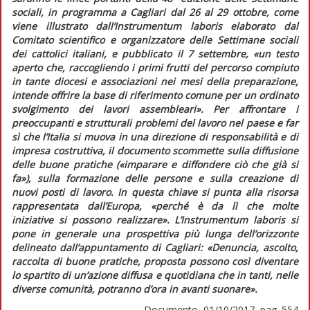
sociali, in programma a Cagliari dal 26 al 29 ottobre, come
viene illustrato dall’
Instrumentum laboris
elaborato dal
Comitato scientifico e organizzatore delle Settimane sociali
dei cattolici italiani, e pubblicato il 7 settembre,
«un testo
aperto che, raccogliendo i primi frutti del percorso compiuto
in tante diocesi e associazioni nei mesi della preparazione,
intende offrire la base di riferimento comune per un ordinato
svolgimento dei lavori assembleari»
. Per affrontare i
preoccupanti e strutturali problemi del lavoro nel paese e far
sì che l’Italia si muova in una direzione di responsabilità e di
impresa costruttiva, il documento scommette sulla diffusione
delle buone pratiche («
imparare e diffondere ciò che già si
fa
»), sulla formazione delle persone e sulla creazione di
nuovi posti di lavoro. In questa chiave si punta alla risorsa
rappresentata dall’Europa, «
perché è da lì che molte
iniziative si possono realizzare
». L’
Instrumentum laboris
si
pone in generale una prospettiva più lunga dell’orizzonte
delineato dall’appuntamento di Cagliari: «
Denuncia, ascolto,
raccolta di buone pratiche, proposta possono così diventare
lo spartito di un’azione diffusa e quotidiana che in tanti, nelle
diverse comunità, potranno d’ora in avanti suonare
».
Documento, 01/10/2017, pag. 554