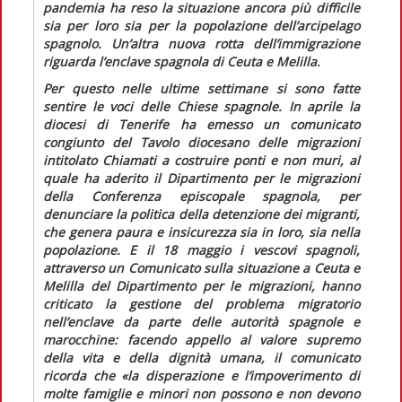
pandemia ha reso la situazione ancora più difficile
sia per loro sia per la popolazione dell’arcipelago
spagnolo. Un’altra nuova rotta dell’immigrazione
riguarda l’
enclave
spagnola di Ceuta e Melilla.
Per questo nelle ultime settimane si sono fatte
sentire le voci delle Chiese spagnole. In aprile la
diocesi di Tenerife ha emesso un comunicato
congiunto del Tavolo diocesano delle migrazioni
intitolato
Chiamati a costruire ponti e non muri,
al
quale ha aderito il Dipartimento per le migrazioni
della Conferenza episcopale spagnola, per
denunciare la politica della detenzione dei migranti,
che genera paura e insicurezza sia in loro, sia nella
popolazione. E il 18 maggio i vescovi spagnoli,
attraverso un
Comunicato sulla situazione a Ceuta e
Melilla
del Dipartimento per le migrazioni, hanno
criticato la gestione del problema migratorio
nell’
enclave
da parte delle autorità spagnole e
marocchine: facendo appello al valore supremo
della vita e della dignità umana, il comunicato
ricorda che
«la disperazione e l’impoverimento di
molte famiglie e minori non possono e non devono