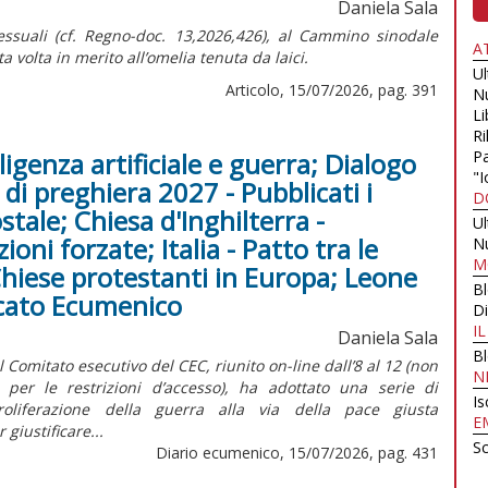
Daniela Sala
ssuali (cf.
Regno-doc.
13,2026,426), al Cammino sinodale
A
 volta in merito all’omelia tenuta da laici.
U
Articolo, 15/07/2026, pag. 391
N
Li
Ri
ligenza artificiale e guerra; Dialogo
Pa
"I
di preghiera 2027 - Pubblicati i
D
stale; Chiesa d'Inghilterra -
U
oni forzate; Italia - Patto tra le
N
M
Chiese protestanti in Europa; Leone
B
arcato Ecumenico
Di
I
Daniela Sala
B
omitato esecutivo del CEC, riunito on-line dall’8 al 12 (non
N
er le restrizioni d’accesso), ha adottato una serie di
Is
roliferazione della guerra alla via della pace giusta
E
giustificare...
Sc
Diario ecumenico, 15/07/2026, pag. 431