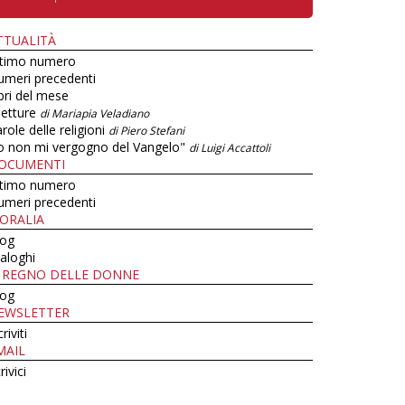
TTUALITÀ
ltimo numero
umeri precedenti
bri del mese
letture
di Mariapia Veladiano
role delle religioni
di Piero Stefani
o non mi vergogno del Vangelo"
di Luigi Accattoli
OCUMENTI
ltimo numero
umeri precedenti
ORALIA
log
aloghi
L REGNO DELLE DONNE
log
EWSLETTER
criviti
MAIL
rivici