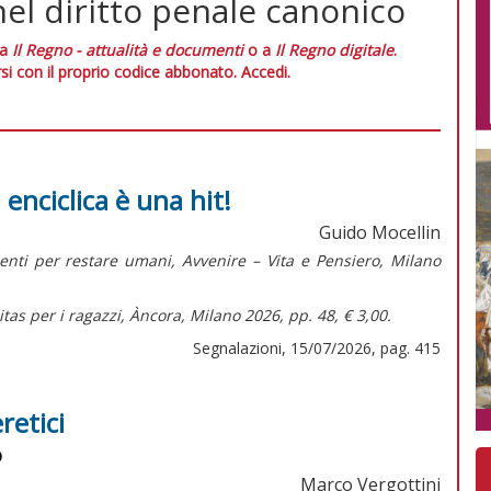
nel diritto penale canonico
 a
Il Regno - attualità e documenti
o a
Il Regno digitale
.
si con il proprio codice abbonato.
Accedi.
 enciclica è una hit!
Guido Mocellin
menti per restare umani,
Avvenire – Vita e Pensiero, Milano
tas per i ragazzi,
Àncora, Milano 2026, pp. 48, € 3,00.
Segnalazioni, 15/07/2026, pag. 415
retici
o
Marco Vergottini