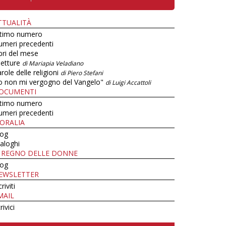
TTUALITÀ
ltimo numero
umeri precedenti
bri del mese
letture
di Mariapia Veladiano
role delle religioni
di Piero Stefani
o non mi vergogno del Vangelo"
di Luigi Accattoli
OCUMENTI
ltimo numero
umeri precedenti
ORALIA
log
aloghi
L REGNO DELLE DONNE
log
EWSLETTER
criviti
MAIL
rivici