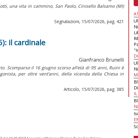
iotti, una vita in cammino,
San Paolo, Cinisello Balsamo (MI)
A
U
Segnalazioni, 15/07/2026, pag. 421
N
Li
Ri
): il cardinale
Pa
"I
D
Gianfranco Brunelli
U
to. Scomparso il 16 giugno scorso all’età di 95 anni, Ruini è
N
onista, per oltre vent’anni, della vicenda della Chiesa in
M
B
Di
Articolo, 15/07/2026, pag. 385
I
B
N
Is
E
Sc